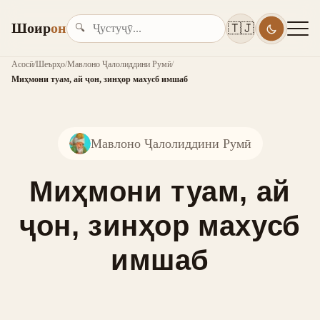
Шоир
он
🇹🇯
🔍
Асосӣ
/
Шеърҳо
/
Мавлоно Ҷалолиддини Румӣ
/
Миҳмони туам, ай ҷон, зинҳор махусб имшаб
Мавлоно Ҷалолиддини Румӣ
Миҳмони туам, ай
ҷон, зинҳор махусб
имшаб