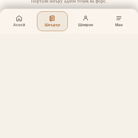
Портали шеъру адаби тоҷик ва форс.
Асосӣ
Шеърҳо
Шоирон
Ман
Бахшҳо
Асосӣ
Шеърҳо
Шоирон
Дар бораи лоиҳа
Тамос
Дастгирӣ
Тамос
Телефон
:
+998 (94) 334-39-57