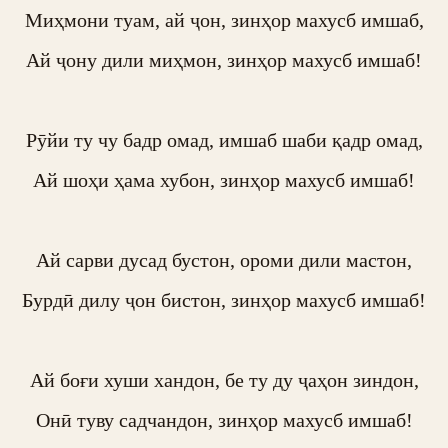
Миҳмони туам, ай ҷон, зинҳор махусб имшаб,

Ай ҷону дили миҳмон, зинҳор махусб имшаб!

Рӯйи ту чу бадр омад, имшаб шаби қадр омад,

Ай шоҳи ҳама хубон, зинҳор махусб имшаб!

Ай сарви дусад бустон, ороми дили мастон,

Бурдӣ дилу ҷон бистон, зинҳор махусб имшаб!

Ай боғи хуши хандон, бе ту ду ҷаҳон зиндон,

Онӣ туву садчандон, зинҳор махусб имшаб!