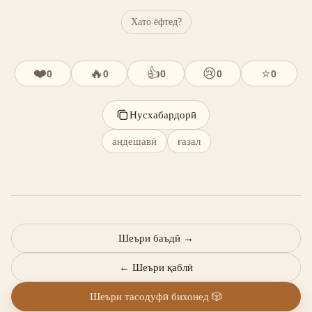
Хато ёфтед?
❤️
🔥
👍
😢
⭐
0
0
0
0
0
Нусхабардорӣ
андешавӣ
ғазал
Шеъри баъдӣ
→
←
Шеъри қаблӣ
Шеъри тасодуфӣ бихонед
🎲