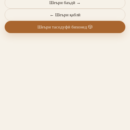
Шеъри баъдӣ
→
←
Шеъри қаблӣ
Шеъри тасодуфӣ бихонед
🎲