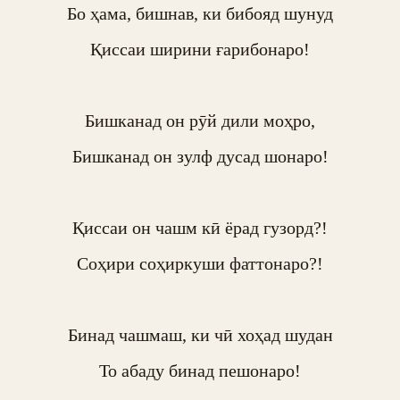
Бо ҳама, бишнав, ки бибояд шунуд

Қиссаи ширини ғарибонаро!

Бишканад он рӯй дили моҳро,

Бишканад он зулф дусад шонаро!

Қиссаи он чашм кӣ ёрад гузорд?!

Соҳири соҳиркуши фаттонаро?!

Бинад чашмаш, ки чӣ хоҳад шудан

То абаду бинад пешонаро!
