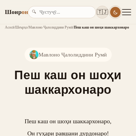
Шоир
он
🇹🇯
🔍
Асосӣ
/
Шеърҳо
/
Мавлоно Ҷалолиддини Румӣ
/
Пеш каш он шоҳи шаккархонаро
Мавлоно Ҷалолиддини Румӣ
Пеш каш он шоҳи
шаккархонаро
Пеш каш он шоҳи шаккархонаро,

Он гуҳари равшани дурдонаро!
