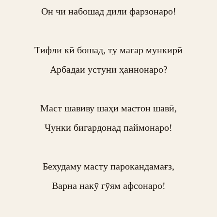
Он чи набошад дили фарзонаро!

Тифли кӣ бошад, ту магар мункирӣ

Арбадаи устуни ҳаннонаро?

Маст шавиву шаҳи мастон шавӣ,

Чунки бигардонад паймонаро!

Бехудаму масту парокандамағз,

Варна накӯ гӯям афсонаро!
