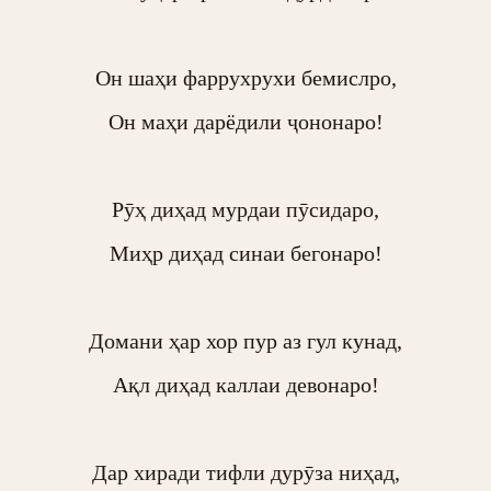
Он шаҳи фаррухрухи бемислро,

Он маҳи дарёдили ҷононаро!

Рӯҳ диҳад мурдаи пӯсидаро,

Миҳр диҳад синаи бегонаро!

Домани ҳар хор пур аз гул кунад,

Ақл диҳад каллаи девонаро!

Дар хиради тифли дурӯза ниҳад,
