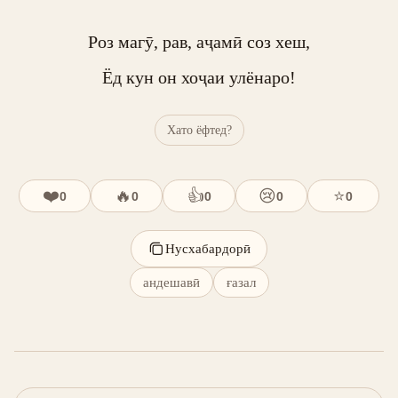
Роз магӯ, рав, аҷамӣ соз хеш,

Ёд кун он хоҷаи улёнаро!
Хато ёфтед?
❤️
🔥
👍
😢
⭐
0
0
0
0
0
Нусхабардорӣ
андешавӣ
ғазал