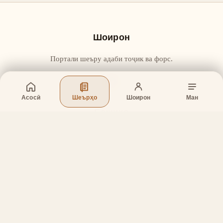
Шоирон
Портали шеъру адаби тоҷик ва форс.
Асосӣ
Шеърҳо
Шоирон
Ман
Бахшҳо
Асосӣ
Шеърҳо
Шоирон
Дар бораи лоиҳа
Тамос