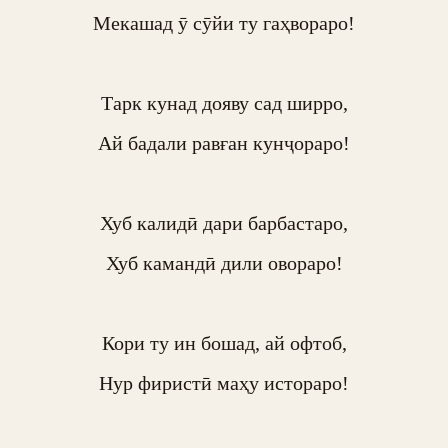
Мекашад ӯ сӯйи ту гаҳвораро!

Тарк кунад дояву сад ширро,

Ай бадали равған кунҷораро!

Хуб калидӣ дари барбастаро,

Хуб камандӣ дили овораро!

Кори ту ин бошад, ай офтоб,

Нур фиристӣ маҳу истораро!
