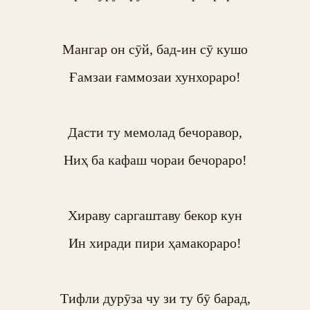
Мангар он сӯй, бад-ин сӯ кушо

Ғамзаи ғаммозаи хунхораро!

Дасти ту мемолад бечоравор,

Ниҳ ба кафаш чораи бечораро!

Хираву саргаштаву бекор кун

Ин хиради пири ҳамакораро!

Тифли дурӯза чу зи ту бӯ барад,
