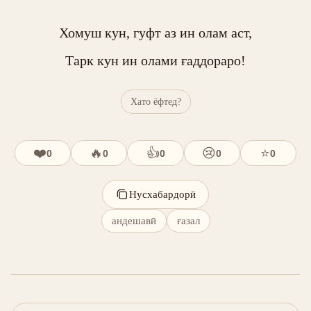
Хомуш кун, гуфт аз ин олам аст,

Тарк кун ин олами ғаддораро!
Хато ёфтед?
❤️
🔥
👍
😢
⭐
0
0
0
0
0
Нусхабардорӣ
андешавӣ
ғазал