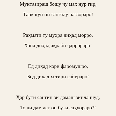
Мунтазираш бошу чу маҳ нур гир,

Тарк кун ин гангалу наззораро!

Раҳмати ту муҳра диҳад морро,

Хона диҳад ақраби ҷаррораро!

Ёд диҳад кори фаромӯшро,

Бод диҳад хотири сайёраро!

Ҳар бути сангин зи дамаш зинда шуд,

То чи дам аст он бути саҳҳораро?!
