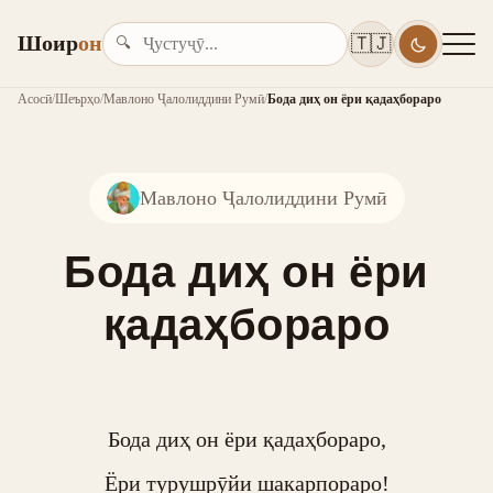
Шоир
он
🇹🇯
🔍
Асосӣ
/
Шеърҳо
/
Мавлоно Ҷалолиддини Румӣ
/
Бода диҳ он ёри қадаҳбораро
Мавлоно Ҷалолиддини Румӣ
Бода диҳ он ёри
қадаҳбораро
Бода диҳ он ёри қадаҳбораро,

Ёри турушрӯйи шакарпораро!
