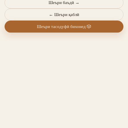
Шеъри баъдӣ
→
←
Шеъри қаблӣ
Шеъри тасодуфӣ бихонед
🎲