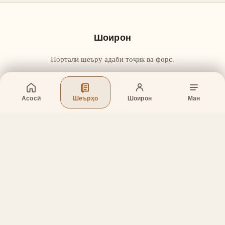
Шоирон
Портали шеъру адаби тоҷик ва форс.
Асосӣ
Шеърҳо
Шоирон
Ман
Бахшҳо
Асосӣ
Шеърҳо
Шоирон
Дар бораи лоиҳа
Тамос