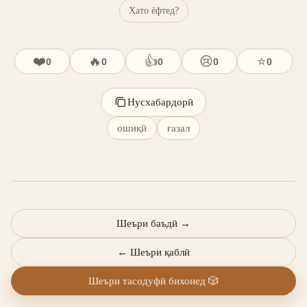
Хато ёфтед?
❤️
🔥
👍
😢
⭐
0
0
0
0
0
Нусхабардорӣ
ошиқӣ
ғазал
Шеъри баъдӣ
→
←
Шеъри қаблӣ
Шеъри тасодуфӣ бихонед
🎲