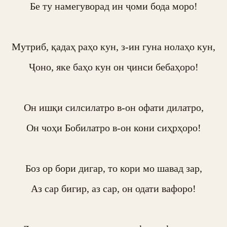
Бе ту намегуворад ин ҷоми бода моро!

Мутриб, қадаҳ раҳо кун, з-ин гуна нолаҳо кун,

Ҷоно, яке баҳо кун он ҷинси бебаҳоро!

Он ишқи силсилатро в-он офати дилатро,

Он чоҳи Бобилатро в-он кони сиҳрҳоро!

Боз ор бори дигар, то кори мо шавад зар,

Аз сар бигир, аз сар, он одати вафоро!
