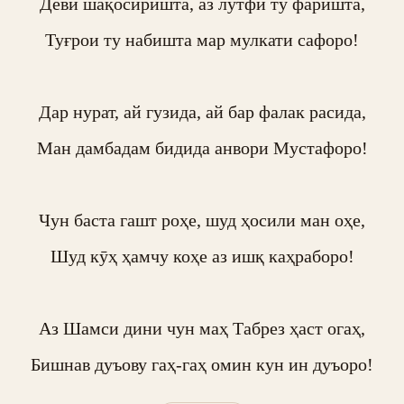
Деви шақосиришта, аз лутфи ту фаришта,

Туғрои ту набишта мар мулкати сафоро!

Дар нурат, ай гузида, ай бар фалак расида,

Ман дамбадам бидида анвори Мустафоро!

Чун баста гашт роҳе, шуд ҳосили ман оҳе,

Шуд кӯҳ ҳамчу коҳе аз ишқ каҳраборо!

Аз Шамси дини чун маҳ Табрез ҳаст огаҳ,

Бишнав дуъову гаҳ-гаҳ омин кун ин дуъоро!