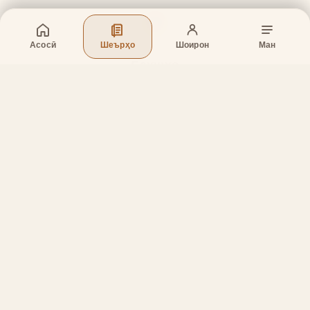
Асосӣ
Шеърҳо
Шоирон
Ман
Бахшҳо
Асосӣ
Шеърҳо
Шоирон
Дар бораи лоиҳа
Тамос
Дастгирӣ
Тамос
Телефон
:
+998 (94) 334-39-57