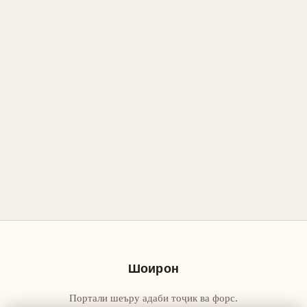
Шоирон
Портали шеъру адаби тоҷик ва форс.