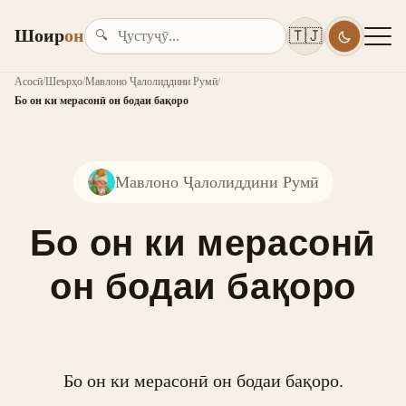
Шоир
он
🇹🇯
🔍
Асосӣ
/
Шеърҳо
/
Мавлоно Ҷалолиддини Румӣ
/
Бо он ки мерасонӣ он бодаи бақоро
Мавлоно Ҷалолиддини Румӣ
Бо он ки мерасонӣ
он бодаи бақоро
Бо он ки мерасонӣ он бодаи бақоро.
