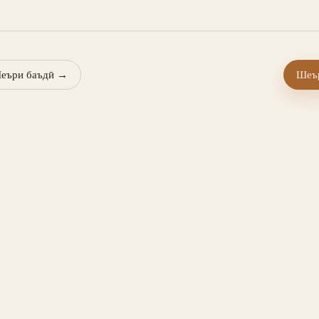
еъри баъдӣ
→
Шеър