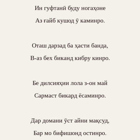
Ин гуфтанӣ буду ногаҳоне

Аз ғайб кушод ӯ каминро.

Оташ дарзад ба ҳасти банда,

В-аз бех биканд кибру кинро.

Бе дилсияҳии лола з-он май

Сармаст бикард ёсаминро.

Дар домани ӯст айни мақсуд,

Бар мо бифишонд остинро.
