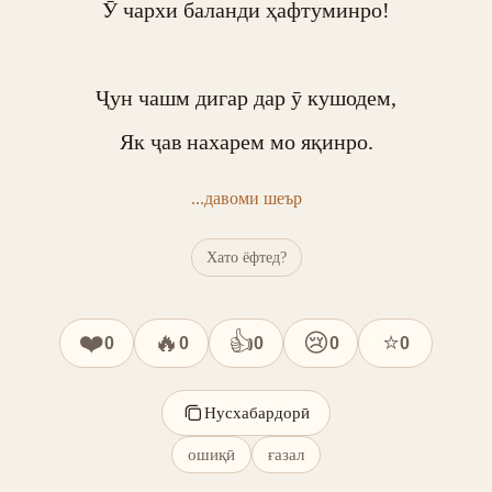
Ӯ чархи баланди ҳафтуминро!

Ҷун чашм дигар дар ӯ кушодем,

Як ҷав нахарем мо яқинро.
...давоми шеър
Хато ёфтед?
❤️
🔥
👍
😢
⭐
0
0
0
0
0
Нусхабардорӣ
ошиқӣ
ғазал