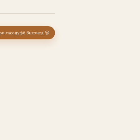
и тасодуфӣ бихонед
🎲