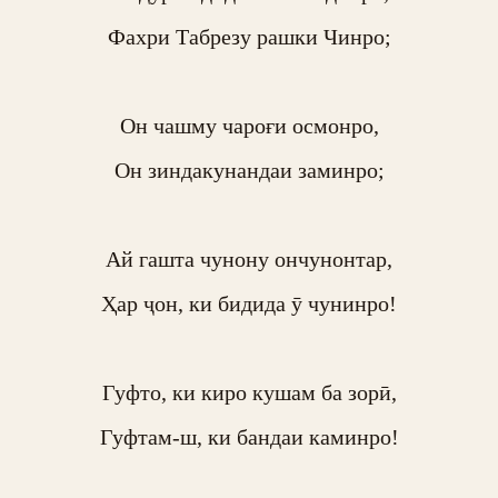
Фахри Табрезу рашки Чинро;

Он чашму чароғи осмонро,

Он зиндакунандаи заминро;

Ай гашта чунону ончунонтар,

Ҳар ҷон, ки бидида ӯ чунинро!

Гуфто, ки киро кушам ба зорӣ,

Гуфтам-ш, ки бандаи каминро!
