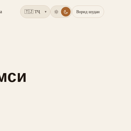
а
Ворид шудан
▾
мси