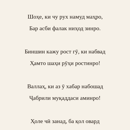
Шоҳе, ки чу рух намуд маҳро,

Бар асби фалак ниҳод зинро.

Биншин кажу рост гӯ, ки набвад

Ҳамто шаҳи рӯҳи ростинро!

Валлаҳ, ки аз ӯ хабар набошад

Ҷабрили муқаддаси аминро!

Ҳоле чӣ занад, ба қол овард
