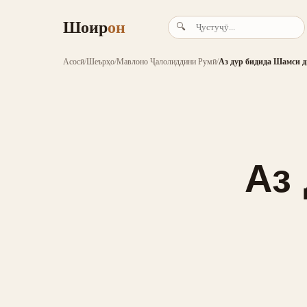
Шоир
он
🔍
Асосӣ
/
Шеърҳо
/
Мавлоно Ҷалолиддини Румӣ
/
Аз дур бидида Шамси 
Аз