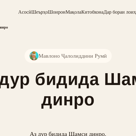
Асосӣ
Шеърҳо
Шоирон
Мақола
Китобхона
Дар бораи лоиҳ
динро
Мавлоно Ҷалолиддини Румӣ
 дур бидида Ша
динро
Аз дур бидида Шамси динро,
