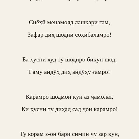
Сиёҳӣ менамояд лашкари ғам,

Зафар диҳ шодии соҳибаламро!

Ба ҳусни худ ту шодиро бикун шод,

Ғаму андӯҳ диҳ андӯҳу ғамро!

Карамро шодмон кун аз ҷамолат,

Ки ҳусни ту диҳад сад ҷон карамро!

Ту корам з-он бари симин чу зар кун,
