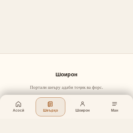
Шоирон
Портали шеъру адаби тоҷик ва форс.
Асосӣ
Шеърҳо
Шоирон
Ман
Бахшҳо
Асосӣ