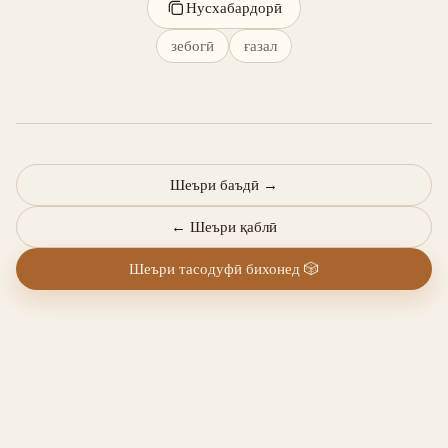
Нусхабардорӣ
зебогӣ
ғазал
Шеъри баъдӣ
→
←
Шеъри қаблӣ
Шеъри тасодуфӣ бихонед
🎲