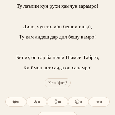
Ту лаълин кун рухи ҳамчун зарамро!

Дило, чун толиби бешии ишқӣ,

Ту кам андеш дар дил бешу камро!

Биниҳ он сар ба пеши Шамси Табрез,

Ки ӣмон аст саҷда он санамро!
Хато ёфтед?
❤️
🔥
👍
😢
⭐
0
0
0
0
0