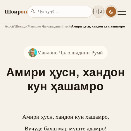
Шоир
он
🇹🇯
🔍
Асосӣ
/
Шеърҳо
/
Мавлоно Ҷалолиддини Румӣ
/
Амири ҳусн, хандон кун ҳашамро
Мавлоно Ҷалолиддини Румӣ
Амири ҳусн, хандон
кун ҳашамро
Амири ҳусн, хандон кун ҳашамро,

Вуҷуде бахш мар муште адамро!
