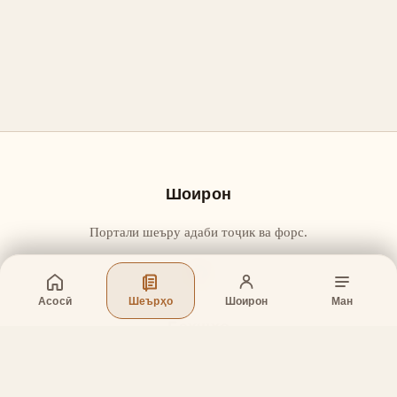
Шоирон
Портали шеъру адаби тоҷик ва форс.
Асосӣ
Шеърҳо
Шоирон
Ман
Бахшҳо
Асосӣ