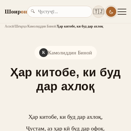
Шоир
он
🇹🇯
🔍
Асосӣ
/
Шеърҳо
/
Камолиддин Биноӣ
/
Ҳар китобе, ки буд дар ахлоқ
Камолиддин Биноӣ
К
Ҳар китобе, ки буд
дар ахлоқ
Ҳар китобе, ки буд дар ахлоқ,

Ҷустам, аз ҳар кӣ буд дар офоқ.
