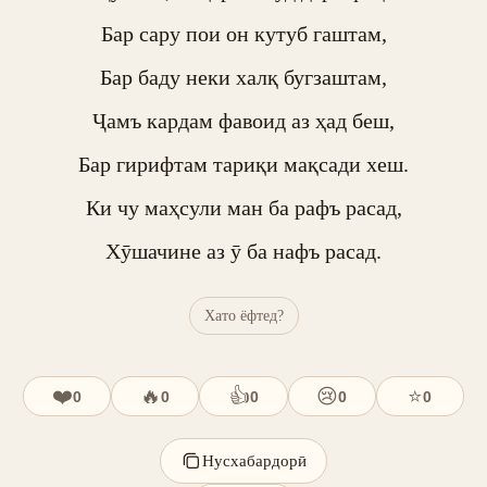
Бар сару пои он кутуб гаштам,

Бар баду неки халқ бугзаштам,

Ҷамъ кардам фавоид аз ҳад беш,

Бар гирифтам тариқи мақсади хеш.

Ки чу маҳсули ман ба рафъ расад,

Хӯшачине аз ӯ ба нафъ расад.
Хато ёфтед?
❤️
🔥
👍
😢
⭐
0
0
0
0
0
Нусхабардорӣ