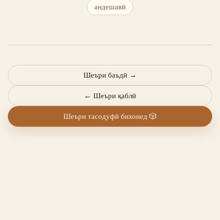
андешавӣ
Шеъри баъдӣ
→
←
Шеъри қаблӣ
Шеъри тасодуфӣ бихонед
🎲