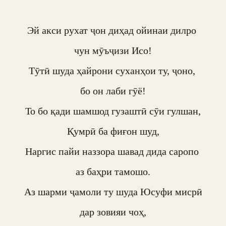
Эй акси рухат ҷон диҳад ойинаи дилро 

чун мӯъҷизи Исо!

Тӯтӣ шуда ҳайрони суханҳои ту, ҷоно, 

бо он лаби гӯё!

То бо қади шамшод гузаштӣ сӯи гулшан,

Қумрӣ ба фиғон шуд,

Наргис пайи наззора шавад дида саропо 

аз баҳри тамошо.

Аз шарми ҷамоли ту шуда Юсуфи мисрӣ

дар зовияи чоҳ,
