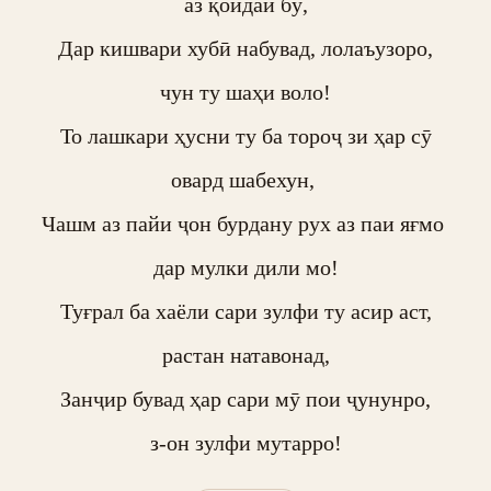
аз қоидаи бӯ,

Дар кишвари хубӣ набувад, лолаъузоро,

чун ту шаҳи воло!

То лашкари ҳусни ту ба тороҷ зи ҳар сӯ

овард шабехун, 

Чашм аз пайи ҷон бурдану рух аз паи яғмо 

дар мулки дили мо!

Туғрал ба хаёли сари зулфи ту асир аст,

растан натавонад,

Занҷир бувад ҳар сари мӯ пои ҷунунро,

з-он зулфи мутарро!