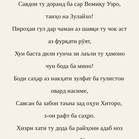
Савдои ту доранд ба сар Вомиқу Узро,

танҳо на Зулайхо!

Пироҳаи гул дар чаман аз шавқи ту чок аст

аз фурқати рӯят,

Хун баста дили ғунча зи лаъли ту ҳамоно

чун бода ба мино!

Боди саҳар аз накҳати зулфат ба гулистон 

овард насиме,

Савсан ба забон таъна зад оҳуи Хиторо, 

з-он рафт ба саҳро.

Хизри хати ту дода ба райҳони адаб ноз
