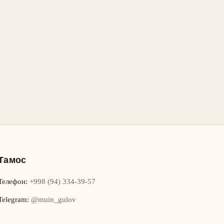
Тамос
Телефон
:
+998 (94) 334-39-57
Telegram:
@muin_gulov