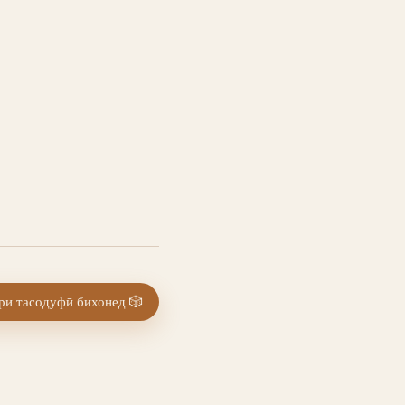
и тасодуфӣ бихонед
🎲