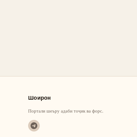
Шоирон
Портали шеъру адаби тоҷик ва форс.