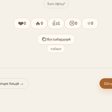
Хато ёфтед?
❤️
🔥
👍
😢
⭐
0
0
1
0
0
Нусхабардорӣ
табиат
еъри баъдӣ
→
Шеър