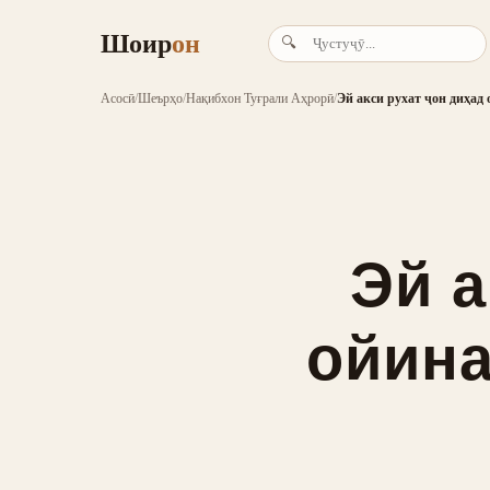
Шоир
он
🔍
Асосӣ
/
Шеърҳо
/
Нақибхон Туғрали Аҳрорӣ
/
Эй акси рухат ҷон диҳад
Эй а
ойина