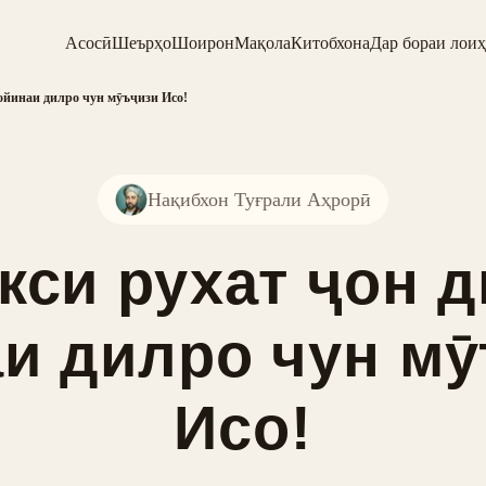
Асосӣ
Шеърҳо
Шоирон
Мақола
Китобхона
Дар бораи лоиҳ
 ойинаи дилро чун мӯъҷизи Исо!
Нақибхон Туғрали Аҳрорӣ
кси рухат ҷон 
и дилро чун м
Исо!