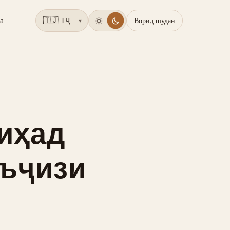
а
Ворид шудан
▾
диҳад
ӯъҷизи