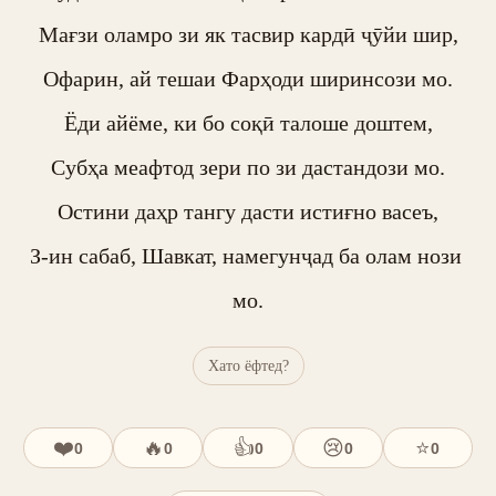
Мағзи оламро зи як тасвир кардӣ ҷӯйи шир,

Офарин, ай тешаи Фарҳоди ширинсози мо.

Ёди айёме, ки бо соқӣ талоше доштем,

Субҳа меафтод зери по зи дастандози мо.

Остини даҳр тангу дасти истиғно васеъ,

З-ин сабаб, Шавкат, намегунҷад ба олам нози 
мо.
Хато ёфтед?
❤️
🔥
👍
😢
⭐
0
0
0
0
0