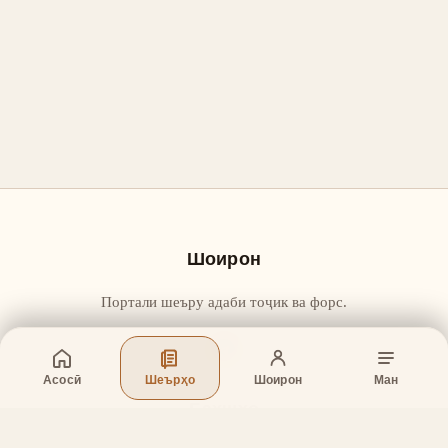
Шоирон
Портали шеъру адаби тоҷик ва форс.
Асосӣ
Шеърҳо
Шоирон
Ман
Бахшҳо