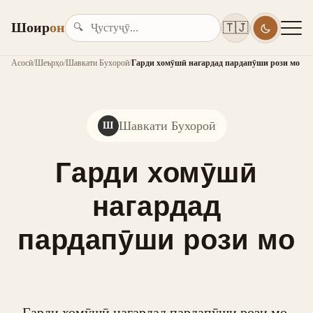
Шоир
он
🇹🇯
🔍
Асосӣ
/
Шеърҳо
/
Шавкати Бухороӣ
/
Гарди хомӯшӣ нагардад пардапӯши рози мо
Шавкати Бухороӣ
Ш
Гарди хомӯшӣ
нагардад
пардапӯши рози мо
Гарди хомӯшӣ нагардад пардапӯши рози мо,
