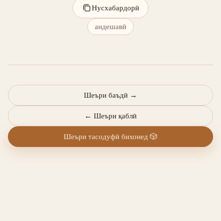
Нусхабардорӣ
андешавӣ
Шеъри баъдӣ
→
←
Шеъри қаблӣ
Шеъри тасодуфӣ бихонед
🎲