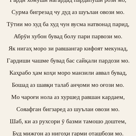
Сурма бигрезад чу дуд аз шуълаи овози мо.

Тӯтии мо худ ба худ чун вусма натвонад парид,

Абрӯи хубон бувад болу пари парвози мо.

Як нигаҳ моро зи равшангар кифоят мекунад,

Гардиши чашме бувад бас сайқали пардози мо.

Каҳрабо ҳам коҳи моро манзили аввал бувад,

Бошад аз шавқи талаб анҷоми мо оғози мо.

Мо чароғи нола аз хуршед равшан кардаем,

Сояафган бигзаред аз шуълаи овози мо.

Шаб, ки аз рухсори ӯ базми тамошо доштем,

Буд мижгон аз нигоҳи гарми оташбози мо.
