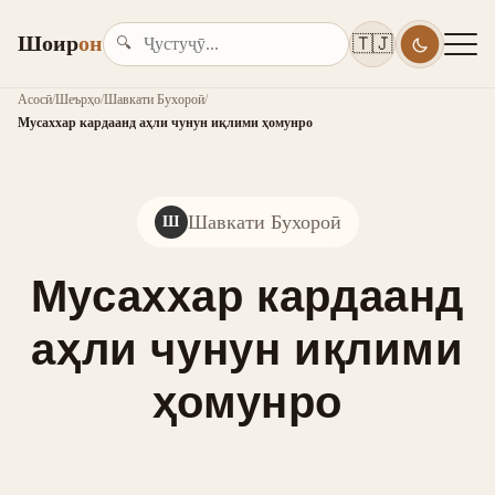
Шоир
он
🇹🇯
🔍
Асосӣ
/
Шеърҳо
/
Шавкати Бухороӣ
/
Мусаххар кардаанд аҳли чунун иқлими ҳомунро
Шавкати Бухороӣ
Ш
Мусаххар кардаанд
аҳли чунун иқлими
ҳомунро