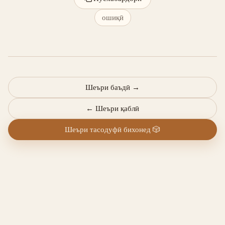
ошиқӣ
Шеъри баъдӣ
→
←
Шеъри қаблӣ
Шеъри тасодуфӣ бихонед
🎲