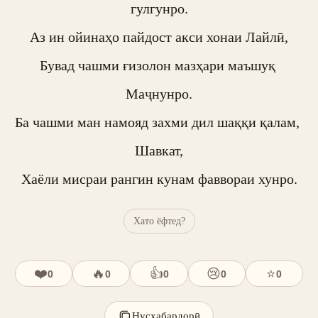
гулгунро.

Аз ин ойинаҳо пайдост акси хонаи Лайлӣ,

Бувад чашми ғизолон мазҳари маъшуқ 
Маҷнунро.

Ба чашми ман намояд захми дил шаққи қалам, 
Шавкат,

Хаёли мисраи рангин кунам фаввораи хунро.
Хато ёфтед?
❤️
🔥
👍
😢
⭐
0
0
0
0
0
Нусхабардорӣ