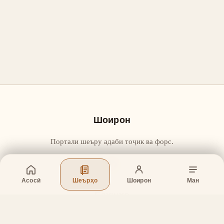
Шоирон
Портали шеъру адаби тоҷик ва форс.
Асосӣ
Шеърҳо
Шоирон
Ман
Бахшҳо
Асосӣ