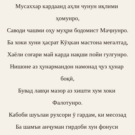
Мусаххар кардаанд аҳли чунун иқлими 
ҳомунро,

Саводи чашми оҳу муҳри бодомист Маҷнунро.

Ба хоки хуни ҳасрат Кӯҳкан мастона меғалтад,

Хаёли соғари май карда нақши пойи гулгунро.

Нишоне аз ҳунармандон намонад ҷуз ҳунар 
боқӣ,

Бувад лавҳи мазор аз хишти хум хоки 
Фалотунро.

Кабоби шуълаи рухсори ӯ гардам, ки месозад

Ба шамъи анҷуман гирдоби хун фонуси 