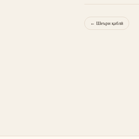
←
Шеъри қаблӣ