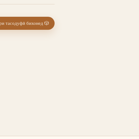
и тасодуфӣ бихонед
🎲