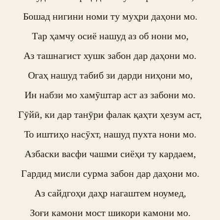
Бошад нигини номи ту муҳри даҳони мо.

Тар ҳамчу осиё нашуд аз об нони мо,

Аз ташнагист хушк забон дар даҳони мо.

Огаҳ нашуд табиб зи дарди ниҳони мо,

Ин набзи мо хамӯштар аст аз забони мо.

Гӯйӣ, ки дар танӯри фалак қаҳти ҳезум аст,

То иштиҳо насӯхт, нашуд пухта нони мо.

Азбаски васфи чашми сиёҳи ту кардаем,

Гардид мисли сурма забон дар даҳони мо.

Аз сайдгоҳи даҳр нагаштем ноумед,

Зоғи камони мост шикори камони мо.
