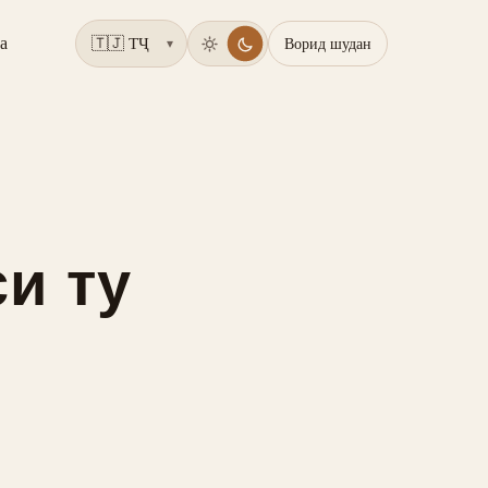
а
Ворид шудан
▾
и ту