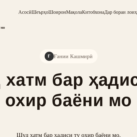
Асосӣ
Шеърҳо
Шоирон
Мақола
Китобхона
Дар бораи лоиҳ
 мо
Ғании Кашмирӣ
Ғ
 хатм бар ҳадис
охир баёни мо
Шуд хатм бар ҳадиси ту охир баёни мо,
