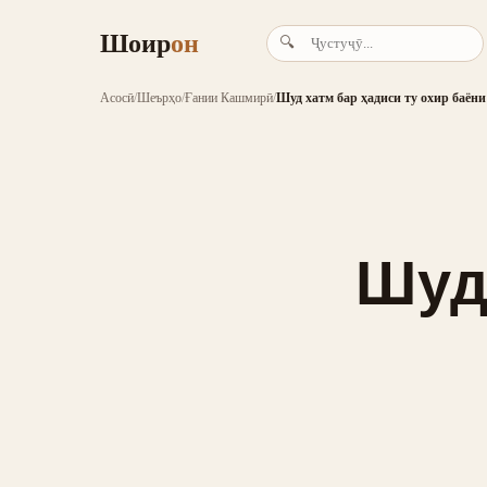
Шоир
он
🔍
Асосӣ
/
Шеърҳо
/
Ғании Кашмирӣ
/
Шуд хатм бар ҳадиси ту охир баёни
Шуд