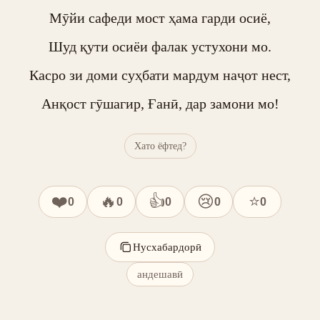
Мӯйи сафеди мост ҳама гарди осиё,

Шуд қути осиёи фалак устухони мо.

Касро зи доми суҳбати мардум наҷот нест,

Анқост гӯшагир, Ғанӣ, дар замони мо!
Хато ёфтед?
❤️
🔥
👍
😢
⭐
0
0
0
0
0
Нусхабардорӣ
андешавӣ