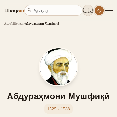
Шоир
он
🇹🇯
🔍
Асосӣ
/
Шоирон
/
Абдураҳмони Мушфиқӣ
Абдураҳмони Мушфиқӣ
1525 - 1588