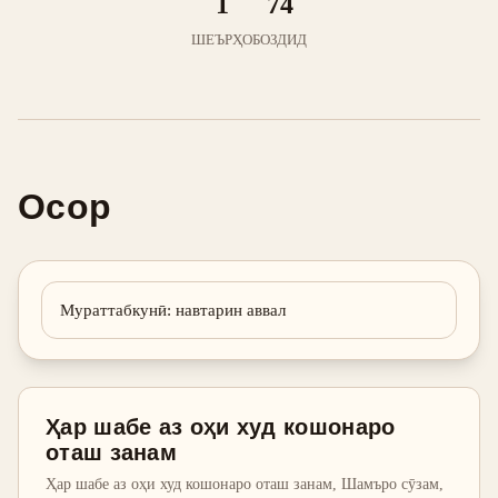
1
74
ШЕЪРҲО
БОЗДИД
Осор
Мураттабкунӣ
:
навтарин аввал
Ҳар шабе аз оҳи худ кошонаро
оташ занам
Ҳар шабе аз оҳи худ кошонаро оташ занам, Шамъро сӯзам,