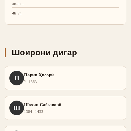
дили
...
👁
74
Шоирони дигар
Парии Ҳисорӣ
П
? - 1863
Шоҳии Сабзаворӣ
Ш
1384 - 1453