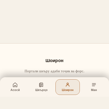
Шоирон
Портали шеъру адаби тоҷик ва форс.
Асосӣ
Шеърҳо
Шоирон
Ман
Бахшҳо
Асосӣ