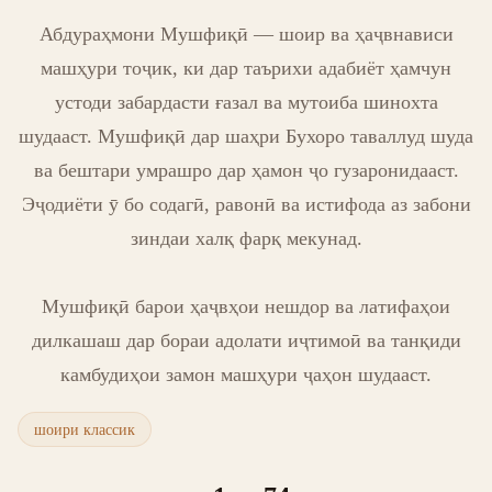
Абдураҳмони Мушфиқӣ — шоир ва ҳаҷвнависи
машҳури тоҷик, ки дар таърихи адабиёт ҳамчун
устоди забардасти ғазал ва мутоиба шинохта
шудааст. Мушфиқӣ дар шаҳри Бухоро таваллуд шуда
ва бештари умрашро дар ҳамон ҷо гузаронидааст.
Эҷодиёти ӯ бо содагӣ, равонӣ ва истифода аз забони
зиндаи халқ фарқ мекунад.
Мушфиқӣ барои ҳаҷвҳои нешдор ва латифаҳои
дилкашаш дар бораи адолати иҷтимоӣ ва танқиди
камбудиҳои замон машҳури ҷаҳон шудааст.
шоири классик