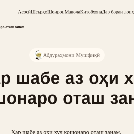
Асосӣ
Шеърҳо
Шоирон
Мақола
Китобхона
Дар бораи лоиҳ
аро оташ занам
Абдураҳмони Мушфиқӣ
р шабе аз оҳи 
шонаро оташ за
Ҳар шабе аз оҳи худ кошонаро оташ занам, 
