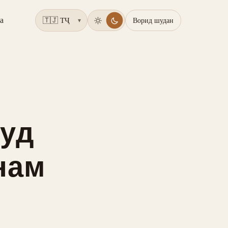
а
Ворид шудан
▾
худ
нам