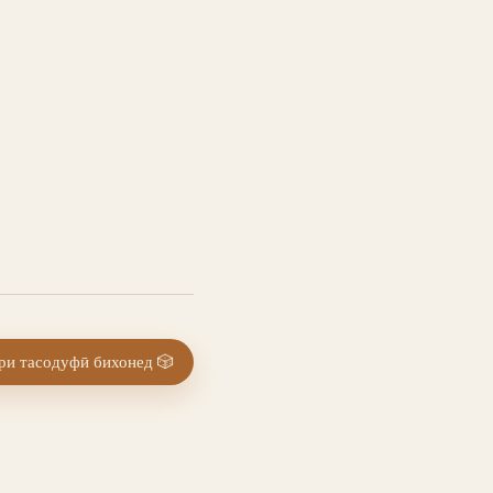
и тасодуфӣ бихонед
🎲