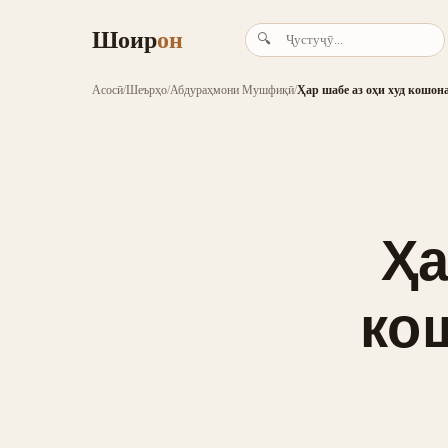
Шоир
он
🔍
Асосӣ
/
Шеърҳо
/
Абдураҳмони Мушфиқӣ
/
Ҳар шабе аз оҳи худ кошон
Ҳа
ко