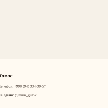
Тамос
Телефон
:
+998 (94) 334-39-57
Telegram:
@muin_gulov