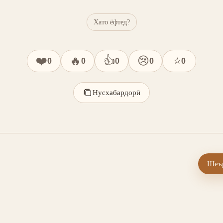
Хато ёфтед?
❤️
🔥
👍
😢
⭐
0
0
0
0
0
Нусхабардорӣ
Шеър