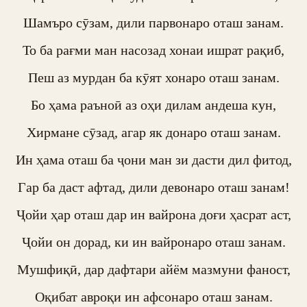
Шамъро сӯзам, дили парвонаро оташ занам.

То ба рағми ман насозад хонаи ишрат рақиб,

Пеш аз мурдан ба кӯят хонаро оташ занам.

Бо ҳама раъноӣ аз оҳи дилам андеша кун,

Хирмане сӯзад, агар як донаро оташ занам.

Ин ҳама оташ ба ҷони ман зи дасти дил фитод,

Гар ба даст афтад, дили девонаро оташ занам!

Ҷойи ҳар оташ дар ин вайрона доғи ҳасрат аст,

Ҷойи он дорад, ки ин вайронаро оташ занам.

Мушфиқӣ, дар дафтари айём мазмуни фаност,

Оқибат авроқи ин афсонаро оташ занам.