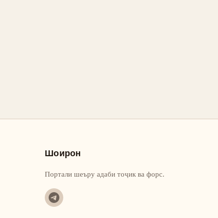
Шоирон
Портали шеъру адаби тоҷик ва форс.