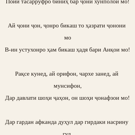
Пойи тасарруфро биниҳ бар ҷони хунполои мо!

Ай ҷони ҷон, ҷонро бикаш то ҳазрати ҷонони 
мо

В-ин устухонро ҳам бикаш ҳадя бари Анқои мо!

Рақсе кунед, ай орифон, чархе занед, ай 
мунсифон,

Дар давлати шоҳи ҷаҳон, он шоҳи ҷонафзои мо!

Дар гардан афканда дуҳул дар гирдаки насрину 
гул,
