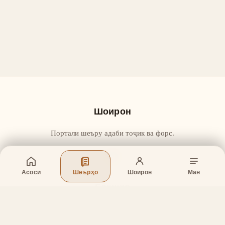
Шоирон
Портали шеъру адаби тоҷик ва форс.
Асосӣ
Шеърҳо
Шоирон
Ман
Бахшҳо
Асосӣ