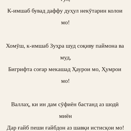
К-имшаб бувад даффу дуҳул некӯтарин колои 
мо!

Хомӯш, к-имшаб Зуҳра шуд соқиву паймона ва 
муд,

Бигрифта соғар мекашад Ҳаурои мо, Ҳумрои 
мо!

Валлаҳ, ки ин дам сӯфиён бастанд аз шодӣ 
миён

Дар ғайб пеши ғайбдон аз шавқи истисқои мо!
