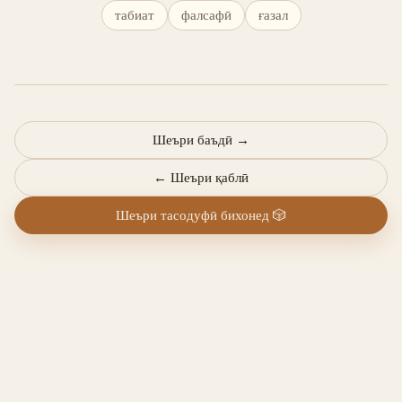
табиат
фалсафӣ
ғазал
Шеъри баъдӣ
→
←
Шеъри қаблӣ
Шеъри тасодуфӣ бихонед
🎲