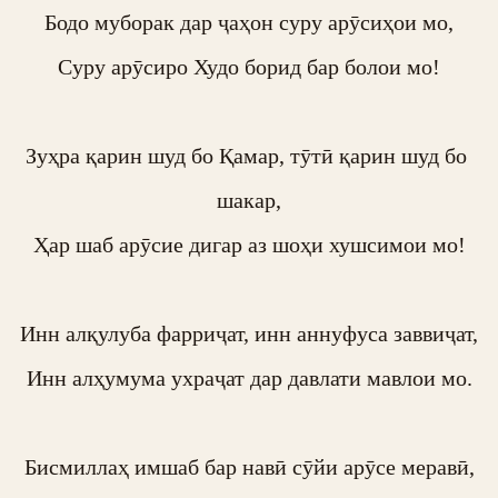
Бодо муборак дар ҷаҳон суру арӯсиҳои мо,

Суру арӯсиро Худо борид бар болои мо!

Зуҳра қарин шуд бо Қамар, тӯтӣ қарин шуд бо 
шакар,

Ҳар шаб арӯсие дигар аз шоҳи хушсимои мо!

Инн алқулуба фарриҷат, инн аннуфуса заввиҷат,

Инн алҳумума ухраҷат дар давлати мавлои мо.

Бисмиллаҳ имшаб бар навӣ сӯйи арӯсе меравӣ,
