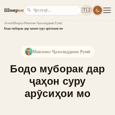
Шоир
он
🇹🇯
🔍
Асосӣ
/
Шеърҳо
/
Мавлоно Ҷалолиддини Румӣ
/
Бодо муборак дар ҷаҳон суру арӯсиҳои мо
Мавлоно Ҷалолиддини Румӣ
Бодо муборак дар
ҷаҳон суру
арӯсиҳои мо