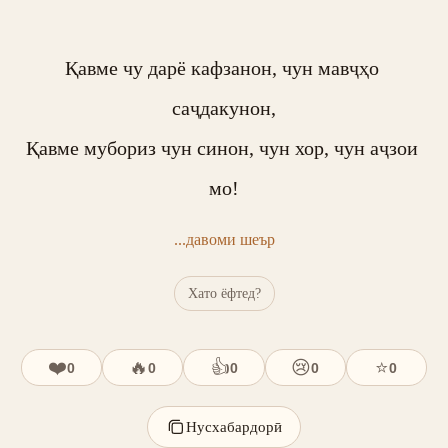
Қавме чу дарё кафзанон, чун мавҷҳо 
саҷдакунон,

Қавме мубориз чун синон, чун хор, чун аҷзои 
мо!
...давоми шеър
Хато ёфтед?
❤️
🔥
👍
😢
⭐
0
0
0
0
0
Нусхабардорӣ