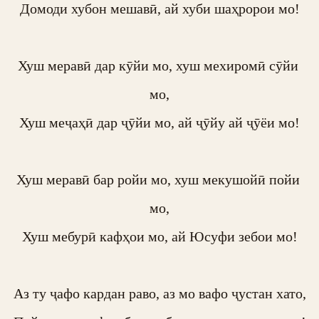
Домоди хубон мешавӣ, ай хуби шаҳророи мо!

Хуш меравӣ дар кӯйи мо, хуш мехиромӣ сӯйи 
мо,

Хуш меҷаҳӣ дар ҷӯйи мо, ай ҷӯйу ай ҷӯёи мо!

Хуш меравӣ бар ройи мо, хуш мекушойӣ пойи 
мо,

Хуш мебурӣ кафҳои мо, ай Юсуфи зебои мо!

Аз ту ҷафо кардан раво, аз мо вафо ҷустан хато,
