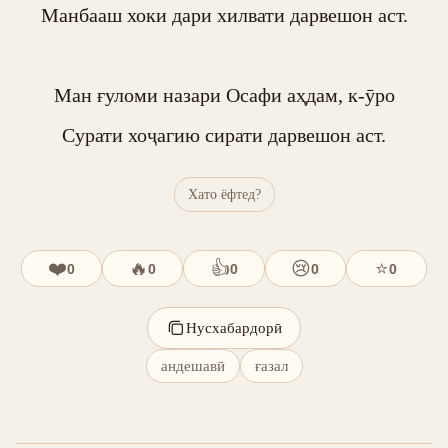
Манбааш хоки дари хилвати дарвешон аст.

Ман ғуломи назари Осафи аҳдам, к-ӯро

Сурати хоҷагию сирати дарвешон аст.
Хато ёфтед?
❤️
🔥
👍
😢
⭐
0
0
0
0
0
Нусхабардорӣ
андешавӣ
ғазал