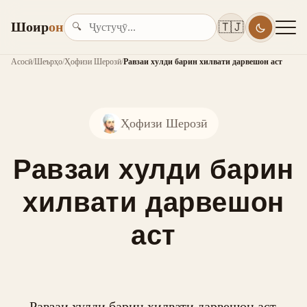
Шоир
он
🇹🇯
🔍
Асосӣ
/
Шеърҳо
/
Ҳофизи Шерозӣ
/
Равзаи хулди барин хилвати дарвешон аст
Ҳофизи Шерозӣ
Равзаи хулди барин
хилвати дарвешон
аст
Равзаи хулди барин хилвати дарвешон аст,
