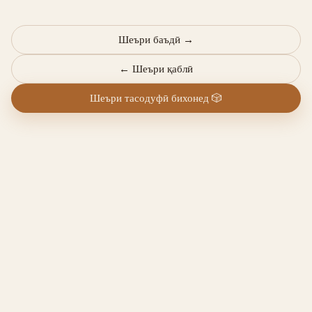
Шеъри баъдӣ
→
←
Шеъри қаблӣ
Шеъри тасодуфӣ бихонед
🎲