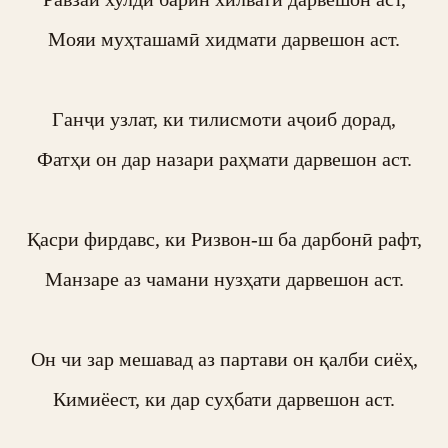
Мояи муҳташамӣ хидмати дарвешон аст.

Ганҷи узлат, ки тилисмоти аҷоиб дорад,

Фатҳи он дар назари раҳмати дарвешон аст.

Қасри фирдавс, ки Ризвон-ш ба дарбонӣ рафт,

Манзаре аз чамани нузҳати дарвешон аст.

Он чи зар мешавад аз партави он қалби сиёҳ,

Кимиёест, ки дар суҳбати дарвешон аст.
