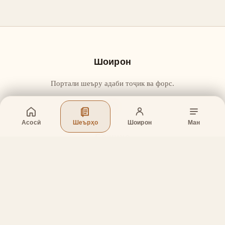
Шоирон
Портали шеъру адаби тоҷик ва форс.
Асосӣ
Шеърҳо
Шоирон
Ман
Бахшҳо
Асосӣ
Шеърҳо
Шоирон
Дар бораи лоиҳа