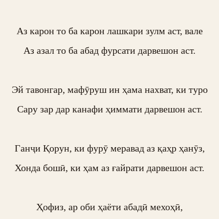
Аз карон то ба карон лашкари зулм аст, вале

Аз азал то ба абад фурсати дарвешон аст.

Эй тавонгар, мафӯруш ин ҳама нахват, ки туро

Сару зар дар канафи ҳиммати дарвешон аст.

Ганҷи Қорун, ки фурӯ меравад аз қаҳр ҳанӯз,

Хонда бошӣ, ки ҳам аз ғайрати дарвешон аст.

Ҳофиз, ар оби ҳаёти абадӣ мехоҳӣ,
