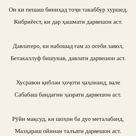
Он ки пешаш биниҳад тоҷи такаббур хуршед,

Кибриёест, ки дар ҳашмати дарвешон аст.

Давлатеро, ки набошад ғам аз осеби завол,

Бетакаллуф бишунав, давлати дарвешон аст.

Хусравон қиблаи ҳоҷоти ҷаҳонанд, вале

Сабабаш бандагии ҳазрати дарвешон аст.

Рӯйи мақсуд, ки шоҳон ба дуо металабанд,

Мазҳараш ойинаи талъати дарвешон аст.
