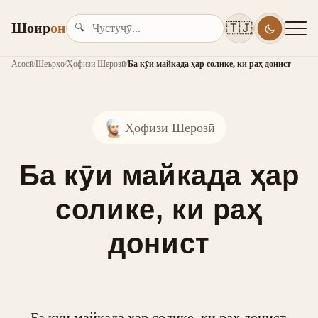
Шоир
он
🇹🇯
🔍
Асосӣ
/
Шеърҳо
/
Ҳофизи Шерозӣ
/
Ба кӯи майкада ҳар солике, ки раҳ донист
Ҳофизи Шерозӣ
Ба кӯи майкада ҳар
солике, ки раҳ
донист
Ба кӯи майкада ҳар солике, ки раҳ донист,
