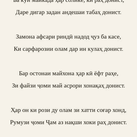
Даре дигар задан андешаи табаҳ донист.

Замона афсари риндӣ надод ҷуз ба касе,

Ки сарфарозии олам дар ин кулаҳ донист.

Бар остонаи майхона ҳар кӣ ёфт раҳе,

Зи файзи ҷоми май асрори хонақаҳ донист.

Ҳар он ки рози ду олам зи хатти соғар хонд,

Румузи ҷоми Ҷам аз нақши хоки раҳ донист.
