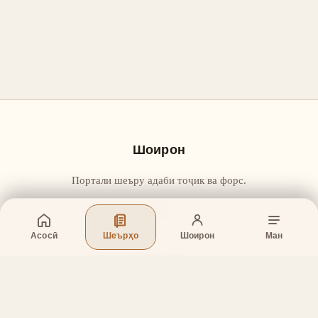
Шоирон
Портали шеъру адаби тоҷик ва форс.
Асосӣ
Шеърҳо
Шоирон
Ман
Бахшҳо
Асосӣ
Шеърҳо