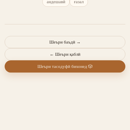
андешавӣ
ғазал
Шеъри баъдӣ
→
←
Шеъри қаблӣ
Шеъри тасодуфӣ бихонед
🎲