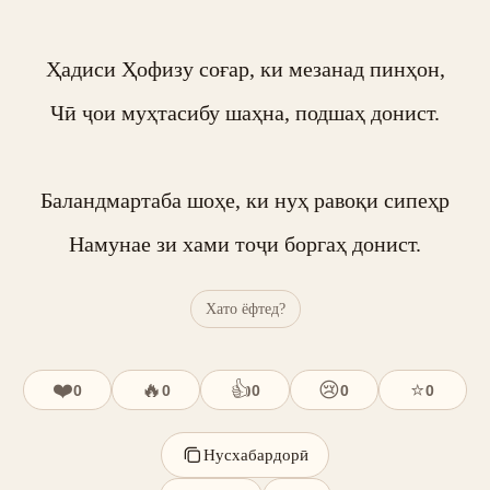
Ҳадиси Ҳофизу соғар, ки мезанад пинҳон,

Чӣ ҷои муҳтасибу шаҳна, подшаҳ донист.

Баландмартаба шоҳе, ки нуҳ равоқи сипеҳр

Намунае зи хами тоҷи боргаҳ донист.
Хато ёфтед?
❤️
🔥
👍
😢
⭐
0
0
0
0
0
Нусхабардорӣ