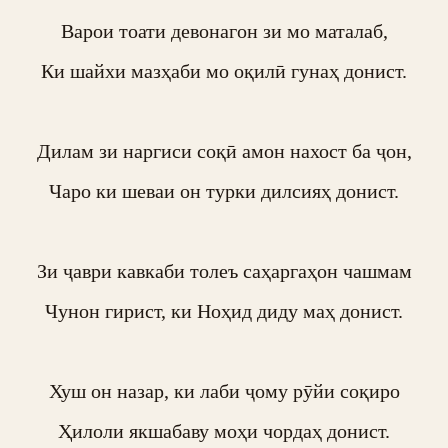
Варои тоати девонагон зи мо маталаб,

Ки шайхи мазҳаби мо оқилӣ гунаҳ донист.

Дилам зи наргиси соқӣ амон нахост ба ҷон,

Чаро ки шеваи он турки дилсияҳ донист.

Зи ҷаври кавкаби толеъ саҳаргаҳон чашмам

Чунон гирист, ки Ноҳид диду маҳ донист.

Хуш он назар, ки лаби ҷому рӯйи соқиро

Ҳилоли якшабаву моҳи чордаҳ донист.
