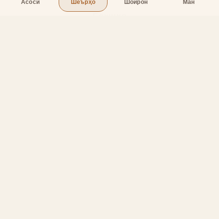
Асосӣ
Шеърҳо
Шоирон
Ман
Бахшҳо
Асосӣ
Шеърҳо
Шоирон
Дар бораи лоиҳа
Тамос
Дастгирӣ
Тамос
Телефон
:
+998 (94) 334-39-57
Telegram:
@muin_gulov