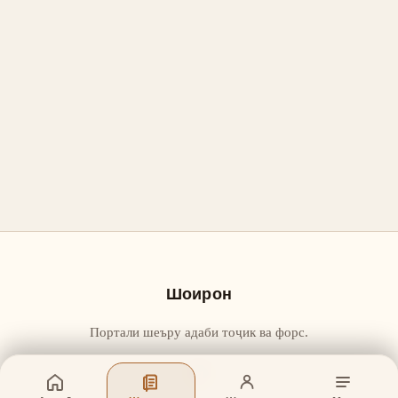
Шоирон
Портали шеъру адаби тоҷик ва форс.