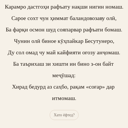
Карамро дастгоҳи рафъату нақши нигин номаш.

Сарое сохт чун ҳиммат баландовозаву олӣ,

Ба фарқи осмон шуд сояпарвар рафъати бомаш.

Чунин олӣ биное кӯҳпайкар Бесутунеро,

Ду сол омад чу май кайфияти оғозу анҷомаш.

Ба таърихаш зи хишти ин бино з-он байт 
меҷӯшад:

Хирад бедурд аз саҳбо, рақам «соғар» дар 
итмомаш.
Хато ёфтед?