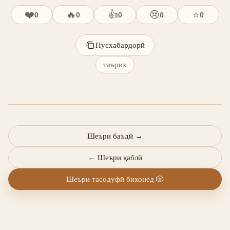
❤️
🔥
👍
😢
⭐
0
0
0
0
0
Нусхабардорӣ
таърих
Шеъри баъдӣ
→
←
Шеъри қаблӣ
Шеъри тасодуфӣ бихонед
🎲