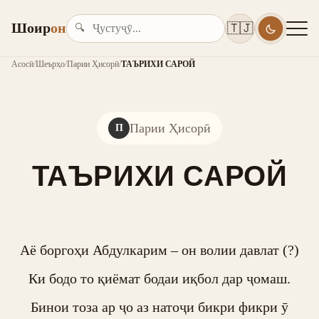
Шоир
он
🇹🇯
🔍
Асосӣ
/
Шеърҳо
/
Парии Ҳисорӣ
/
ТАЪРИХИ САРОЙ
Парии Ҳисорӣ
П
ТАЪРИХИ САРОЙ
Аё боргоҳи Абдулкарим – он волии давлат (?)

Ки бодо то қиёмат бодаи иқбол дар ҷомаш.

Бинои тоза ар ҷо аз натоҷи бикри фикри ӯ
