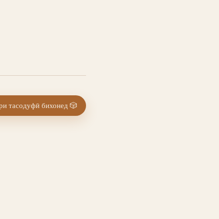
и тасодуфӣ бихонед
🎲