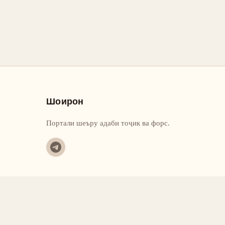
Шоирон
Портали шеъру адаби тоҷик ва форс.