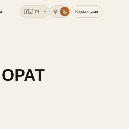
а
Ворид шудан
▾
МОРАТ