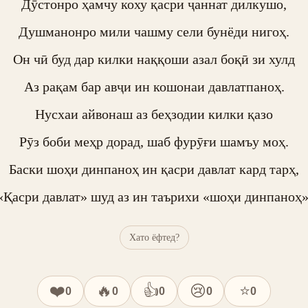
Дӯстонро ҳамчу коху қасри ҷаннат дилкушо,

Душманонро мили чашму сели бунёди нигоҳ.

Он чӣ буд дар килки наққоши азал боқӣ зи хулд

Аз рақам бар авҷи ин кошонаи давлатпаноҳ.

Нусхаи айвонаш аз беҳзодии килки қазо

Рӯз боби меҳр дорад, шаб фурӯғи шамъу моҳ.

Баски шоҳи динпаноҳ ин қасри давлат кард тарҳ,

«Қасри давлат» шуд аз ин таърихи «шоҳи динпаноҳ»
Хато ёфтед?
❤️
🔥
👍
😢
⭐
0
0
0
0
0