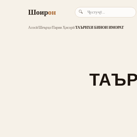
Шоир
он
🔍
Асосӣ
/
Шеърҳо
/
Парии Ҳисорӣ
/
ТАЪРИХИ БИНОИ ИМОРАТ
ТАЪР