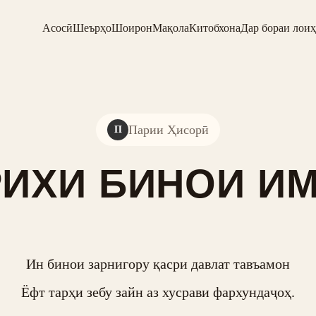
Асосӣ
Шеърҳо
Шоирон
Мақола
Китобхона
Дар бораи лоиҳ
Парии Ҳисорӣ
П
ИХИ БИНОИ И
Ин бинои зарнигору қасри давлат тавъамон

Ёфт тарҳи зебу зайн аз хусрави фархундаҷоҳ.
