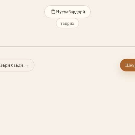
Нусхабардорӣ
таърих
еъри баъдӣ
→
Шеър