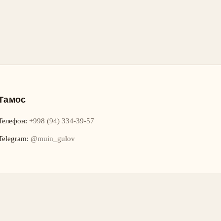
Тамос
Телефон
:
+998 (94) 334-39-57
Telegram:
@muin_gulov