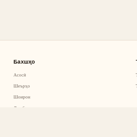
Бахшҳо
Асосӣ
Шеърҳо
Шоирон
Дар бораи лоиҳа
Тамос
Дастгирӣ