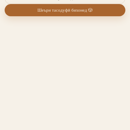
Шеъри тасодуфӣ бихонед
🎲