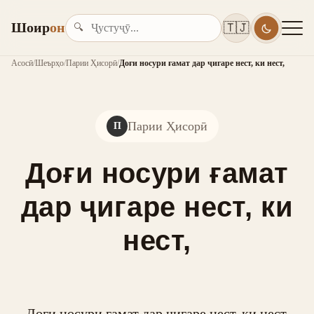
Шоир
он
🇹🇯
🔍
Асосӣ
/
Шеърҳо
/
Парии Ҳисорӣ
/
Доғи носури ғамат дар ҷигаре нест, ки нест,
Парии Ҳисорӣ
П
Доғи носури ғамат
дар ҷигаре нест, ки
нест,
Доғи носури ғамат дар ҷигаре нест, ки нест,
