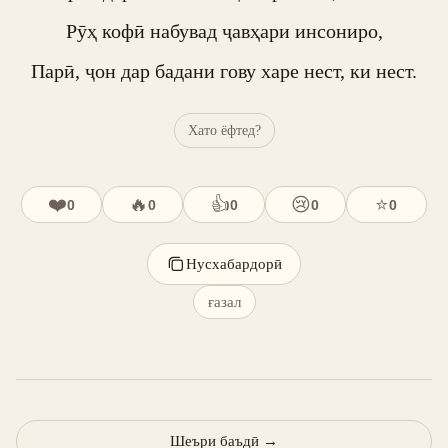
Рӯҳ кофӣ набувад ҷавҳари инсониро,

Парӣ, ҷон дар бадани гову харе нест, ки нест.
Хато ёфтед?
❤️
🔥
👍
😢
⭐
0
0
0
0
0
Нусхабардорӣ
ғазал
Шеъри баъдӣ
→