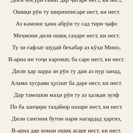
Ошиқи рӯи ту ширинписаре нест, ки нест.

Аз камони ҳама абрӯи ту сад тири ҷафо

Меҳмони дили ошиқ саҳаре нест, ки нест.

Ту зи ғафлат шудаӣ бехабар аз кӯҳи Мино,

В-арна ин тоҷи каромат, ба саре нест, ки нест.

Дили ҳар зарра зи рӯи ту дам аз нур занад,

Алами хусрави ҳуснат ба даре нест, ки нест.

Дар тамошои маҳи рӯи ту аз ҳалқаи зулф

По ба занҷири таҳайюр назаре нест, ки нест.

Дили сангини бутон нарм нагардад ҳаргиз,

В-арна дар хомаи ошиқ асаре нест, ки нест.
