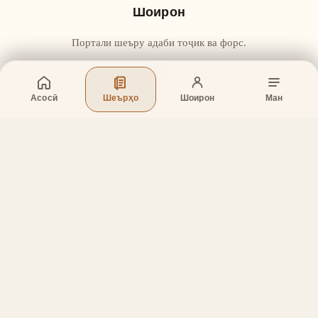
Шоирон
Портали шеъру адаби тоҷик ва форс.
Асосӣ
Шеърҳо
Шоирон
Ман
Бахшҳо
Асосӣ
Шеърҳо
Шоирон
Дар бораи лоиҳа
Тамос
Дастгирӣ