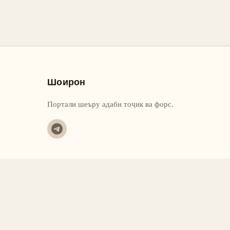
Шоирон
Портали шеъру адаби тоҷик ва форс.