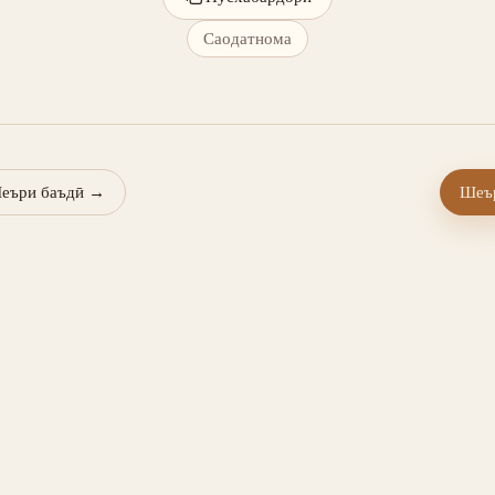
Саодатнома
еъри баъдӣ
→
Шеър