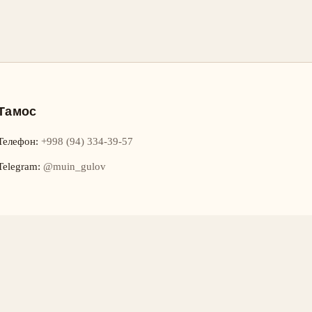
Тамос
Телефон
:
+998 (94) 334-39-57
Telegram:
@muin_gulov