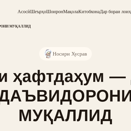
Асосӣ
Шеърҳо
Шоирон
Мақола
Китобхона
Дар бораи лоиҳ
ДОРОНИ МУҚАЛЛИД
Носири Хусрав
и ҳафтдаҳум —
ДАЪВИДОРОН
МУҚАЛЛИД