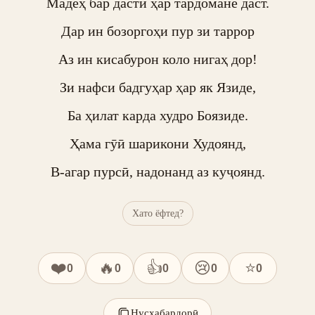
Мадеҳ бар дасти ҳар тардомане даст.

Дар ин бозоргоҳи пур зи таррор

Аз ин кисабурон коло нигаҳ дор!

Зи нафси бадгуҳар ҳар як Язиде,

Ба ҳилат карда худро Боязиде.

Ҳама гӯӣ шарикони Худоянд,

В-агар пурсӣ, надонанд аз куҷоянд.
Хато ёфтед?
❤️
🔥
👍
😢
⭐
0
0
0
0
0
Нусхабардорӣ