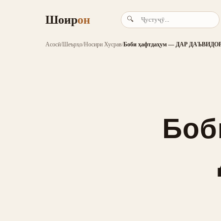
Шоир
он
🔍
Асосӣ
/
Шеърҳо
/
Носири Хусрав
/
Боби ҳафтдаҳум — ДАР ДАЪВИ
Боб