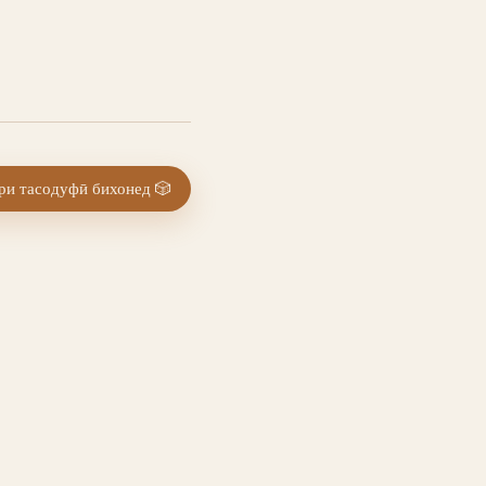
и тасодуфӣ бихонед
🎲