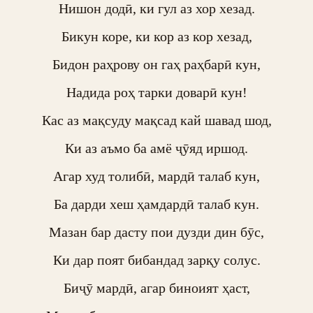
Нишон додӣ, ки гул аз хор хезад.

Бикун коре, ки кор аз кор хезад,

Бидон раҳрову он гаҳ раҳбарӣ кун,

Надида роҳ тарки доварӣ кун!

Кас аз мақсуду мақсад кай шавад шод,

Ки аз аъмо ба амё ҷӯяд иршод.

Агар худ толибӣ, мардӣ талаб кун,

Ба дарди хеш ҳамдардӣ талаб кун.

Мазан бар дасту пои дузди дин бӯс,

Ки дар поят бибандад зарқу солус.

Биҷӯ мардӣ, агар биноият ҳаст,
