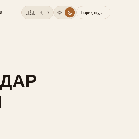
а
Ворид шудан
▾
 ДАР
И