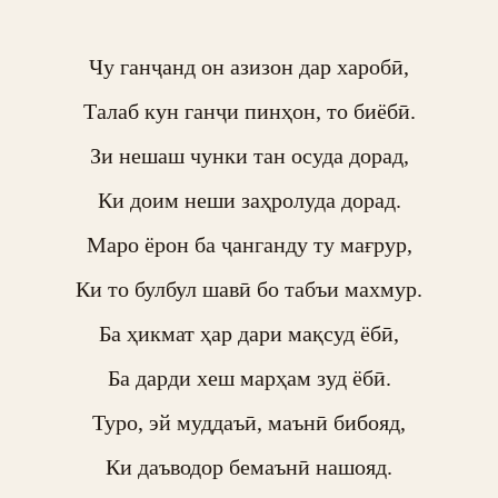
Чу ганҷанд он азизон дар харобӣ,

Талаб кун ганҷи пинҳон, то биёбӣ.

Зи нешаш чунки тан осуда дорад,

Ки доим неши заҳролуда дорад.

Маро ёрон ба ҷанганду ту мағрур,

Ки то булбул шавӣ бо табъи махмур.

Ба ҳикмат ҳар дари мақсуд ёбӣ,

Ба дарди хеш марҳам зуд ёбӣ.

Туро, эй муддаъӣ, маънӣ бибояд,

Ки даъводор бемаънӣ нашояд.
