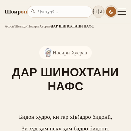
Шоир
он
🇹🇯
🔍
Асосӣ
/
Шеърҳо
/
Носири Хусрав
/
ДАР ШИНОХТАНИ НАФС
Носири Хусрав
ДАР ШИНОХТАНИ
НАФС
Бидон худро, ки гар х(в)адро бидонӣ,

Зи худ ҳам неку ҳам бадро бидонӣ.
