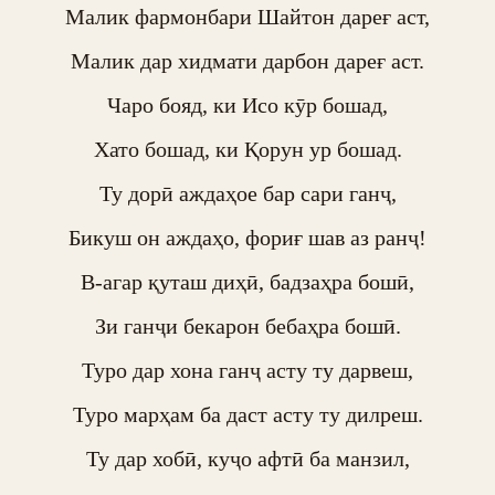
Малик фармонбари Шайтон дареғ аст,

Малик дар хидмати дарбон дареғ аст.

Чаро бояд, ки Исо кӯр бошад,

Хато бошад, ки Қорун ур бошад.

Ту дорӣ аждаҳое бар сари ганҷ,

Бикуш он аждаҳо, фориғ шав аз ранҷ!

В-агар қуташ диҳӣ, бадзаҳра бошӣ,

Зи ганҷи бекарон бебаҳра бошӣ.

Туро дар хона ганҷ асту ту дарвеш,

Туро марҳам ба даст асту ту дилреш.

Ту дар хобӣ, куҷо афтӣ ба манзил,
