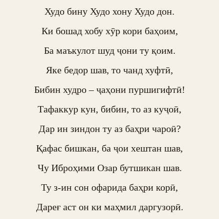
Худо бину Худо хону Худо дон.

Ки бошад хобу хӯр кори баҳоим,

Ба маъкулот шуд ҷони ту қоим.

Яке бедор шав, то чанд хуфтӣ,

Бибин худро – ҷаҳони пуршигифтӣ!

Тафаккур кун, бибин, то аз куҷоӣ,

Дар ин зиндон ту аз баҳри чароӣ?

Қафас бишкан, ба ҷои хештан шав,

Чу Иброҳими Озар бутшикан шав.

Ту з-ин сон офарида баҳри корӣ,

Дареғ аст он ки маҳмил даргузорӣ.
