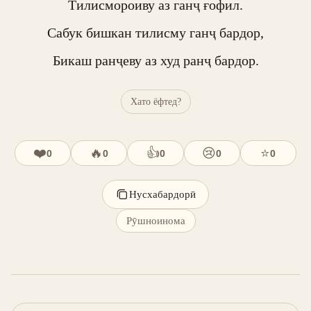
Тилисмороиву аз ганҷ ғофил.

Сабук бишкан тилисму ганҷ бардор,

Бикаш ранҷеву аз худ ранҷ бардор.
Хато ёфтед?
❤️
🔥
👍
😢
⭐
0
0
0
0
0
Нусхабардорӣ
Рӯшноинома