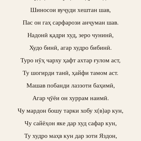
Шиносои вуҷуди хештан шав,

Пас он гаҳ сарфарози анҷуман шав.

Надонӣ қадри худ, зеро чунинӣ,

Худо бинӣ, агар худро бибинӣ.

Туро нӯҳ чарху ҳафт ахтар ғулом аст,

Ту шогирди танӣ, ҳайфи тамом аст.

Машав побанди лаззоти баҳимӣ,

Агар ҷӯёи он хуррам наимӣ.

Чу мардон бошу тарки хобу х(в)ар кун,

Чу сайёҳон яке дар худ сафар кун,

Ту худро маҳв кун дар зоти Яздон,
