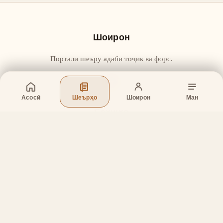
Шоирон
Портали шеъру адаби тоҷик ва форс.
Асосӣ
Шеърҳо
Шоирон
Ман
Бахшҳо
Асосӣ
Шеърҳо
Шоирон
Дар бораи лоиҳа
Тамос