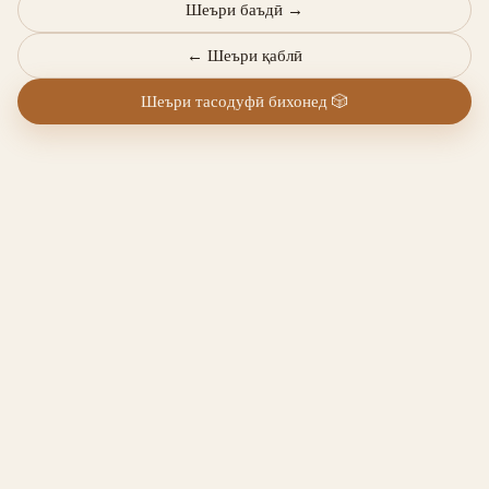
Шеъри баъдӣ
→
←
Шеъри қаблӣ
Шеъри тасодуфӣ бихонед
🎲