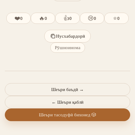
❤️
🔥
👍
😢
⭐
0
0
0
0
0
Нусхабардорӣ
Рӯшноинома
Шеъри баъдӣ
→
←
Шеъри қаблӣ
Шеъри тасодуфӣ бихонед
🎲