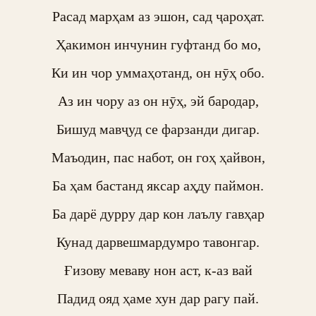
Расад марҳам аз эшон, сад ҷароҳат.

Ҳакимон инчунин гуфтанд бо мо,

Ки ин чор уммаҳотанд, он нӯҳ обо.

Аз ин чору аз он нӯҳ, эй бародар,

Бишуд мавҷуд се фарзанди дигар.

Маъодин, пас набот, он гоҳ ҳайвон,

Ба ҳам бастанд яксар аҳду паймон.

Ба дарё дурру дар кон лаълу гавҳар

Кунад дарвешмардумро тавонгар.

Ғизову меваву нон аст, к-аз вай

Падид ояд ҳаме хун дар рагу пай.
