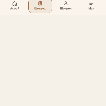
Асосӣ
Шеърҳо
Шоирон
Ман
Бахшҳо
Асосӣ
Шеърҳо
Шоирон
Дар бораи лоиҳа
Тамос
Дастгирӣ
Тамос
Телефон
:
+998 (94) 334-39-57
Telegram:
@muin_gulov