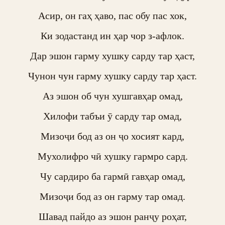
Асир, он гаҳ ҳаво, пас обу пас хок,

Ки зодастанд ин ҳар чор з-афлок.

Дар эшон гарму хушку сарду тар ҳаст,

Чунон чун гарму хушку сарду тар ҳаст.

Аз эшон об чун хушгавҳар омад,

Хилофи табъи ӯ сарду тар омад,

Мизоҷи бод аз он ҷо хосият кард,

Мухолифро чӣ хушку гармро сард.

Чу сардиро ба гармӣ гавҳар омад,

Мизоҷи бод аз он гарму тар омад.

Шавад пайдо аз эшон ранҷу роҳат,
