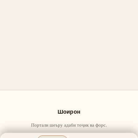
Шоирон
Портали шеъру адаби тоҷик ва форс.