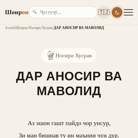
Шоир
он
🇹🇯
🔍
Асосӣ
/
Шеърҳо
/
Носири Хусрав
/
ДАР АНОСИР ВА МАВОЛИД
Носири Хусрав
ДАР АНОСИР ВА
МАВОЛИД
Аз эшон гашт пайдо чор унсур,

Зи ман бишнав ту ин маънии чун дур.
