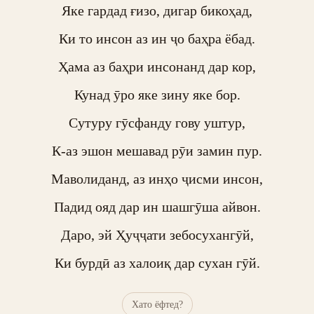
Яке гардад ғизо, дигар бикоҳад,

Ки то инсон аз ин ҷо баҳра ёбад.

Ҳама аз баҳри инсонанд дар кор,

Кунад ӯро яке зину яке бор.

Сутуру гӯсфанду гову уштур,

К-аз эшон мешавад рӯи замин пур.

Маволиданд, аз инҳо ҷисми инсон,

Падид ояд дар ин шашгӯша айвон.

Даро, эй Ҳуҷҷати зебосухангӯй,

Ки бурдӣ аз халоиқ дар сухан гӯй.
Хато ёфтед?