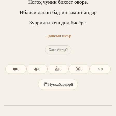
Ногоҳ чунин бихост оворе.

Иблиси лаъин бад-ин замин-андар

Зуррияти хеш дид бисёре.
...давоми шеър
Хато ёфтед?
❤️
🔥
👍
😢
⭐
0
0
0
0
0
Нусхабардорӣ