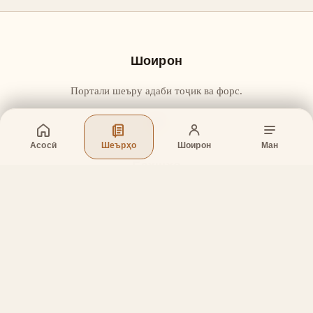
Шоирон
Портали шеъру адаби тоҷик ва форс.
Асосӣ
Шеърҳо
Шоирон
Ман
Бахшҳо
Асосӣ
Шеърҳо
Шоирон
Дар бораи лоиҳа
Тамос