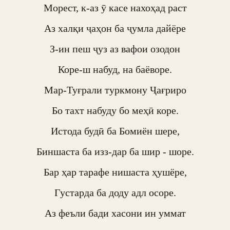
Морест, к-аз ӯ касе нахоҳад раст

Аз халқи ҷаҳон ба ҷумла дайёре

З-ин пеш ҷуз аз вафои озодон

Коре-ш набуд, на баёворе.

Мар-Туғрали туркмону Ҷағриро

Бо тахт набуду бо меҳӣ коре.

Истода будӣ ба Бомиён шере,

Биншаста ба изз-дар ба шир - шоре.

Бар ҳар тарафе нишаста ҳушёре,

Густарда ба доду адл осоре.

Аз феъли бади хасони ин уммат
