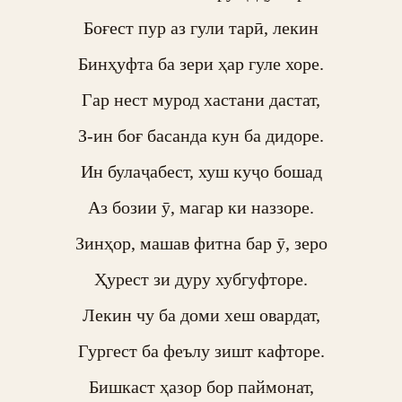
Боғест пур аз гули тарӣ, лекин

Бинҳуфта ба зери ҳар гуле хоре.

Гар нест мурод хастани дастат,

З-ин боғ басанда кун ба дидоре.

Ин булаҷабест, хуш куҷо бошад

Аз бозии ӯ, магар ки наззоре.

Зинҳор, машав фитна бар ӯ, зеро

Ҳурест зи дуру хубгуфторе.

Лекин чу ба доми хеш овардат,

Гургест ба феълу зишт кафторе.

Бишкаст ҳазор бор паймонат,
