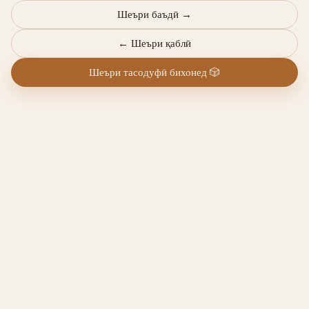
Шеъри баъдӣ
→
←
Шеъри қаблӣ
Шеъри тасодуфӣ бихонед
🎲