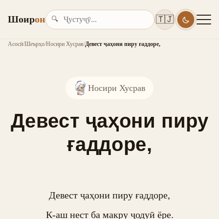
Шоир
он
🇹🇯
🔍
Асосӣ
/
Шеърҳо
/
Носири Хусрав
/
Девест ҷаҳони пиру ғаддоре,
Носири Хусрав
Девест ҷаҳони пиру
ғаддоре,
Девест ҷаҳони пиру ғаддоре,

К-аш нест ба макру ҷодуӣ ёре.
