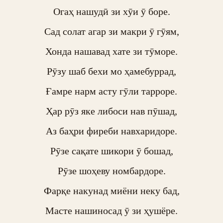
Огаҳ нашудӣ зи хӯи ӯ боре.

Сад солат агар зи макри ӯ гӯям,

Хонда нашавад хате зи тӯморе.

Рӯзу шаб бехи мо ҳамебуррад,

Ғамре нарм асту гӯли тарроре.

Ҳар рӯз яке либоси нав пӯшад,

Аз баҳри фиреби навхаридоре.

Рӯзе сақате шикори ӯ бошад,

Рӯзе шоҳеву номбардоре.

Фарқе накунад миёни неку бад,

Масте нашиносад ӯ зи ҳушёре.
