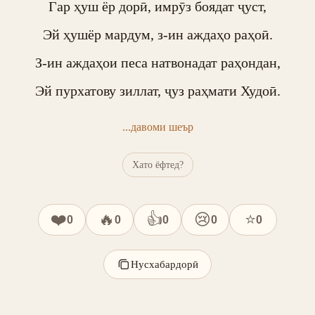
Гар ҳуш ёр дорӣ, имрӯз боядат ҷуст,

Эй ҳушёр мардум, з-ин аждаҳо раҳоӣ.

З-ин аждаҳои песа натвонадат раҳондан,

Эй пурхатову зиллат, ҷуз раҳмати Худоӣ.
...давоми шеър
Хато ёфтед?
❤️
🔥
👍
😢
⭐
0
0
0
0
0
Нусхабардорӣ