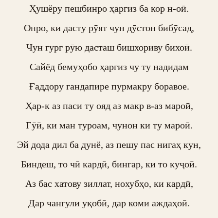
Ҳушёру пешбинро ҳаргиз ба кор н-оӣ.

Онро, ки дасту рӯят чун дӯстон бибӯсад,

Чун гург рӯю дасташ бишхориву бихоӣ.

Сайёд бемуҳобо ҳаргиз чу ту надидам

Ғаддору гандапире пурмакру боравое.

Ҳар-к аз паси ту ояд аз макр в-аз мароӣ,

Гӯӣ, ки ман туроам, чунон ки ту мароӣ.

Эй дода дил ба дунё, аз пешу пас нигаҳ кун,

Биндеш, то чӣ кардӣ, бингар, ки то куҷоӣ.

Аз бас хатову зиллат, нохубҳо, ки кардӣ,

Дар чангули уқобӣ, дар коми аждаҳоӣ.
