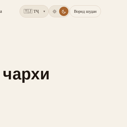
а
Ворид шудан
▾
 чархи