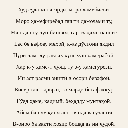
Худ суда менагардӣ, моро ҳамебисоӣ.

Моро ҳамефиребад гашти дамодами ту,

Ман дар ту чун бипоям, гар ту ҳаме напоӣ?

Бас бе вафову меҳрӣ, к-аз дӯстони якдил

Нури ҷамолу равнақ хуш-хуш ҳамерабоӣ.

Ҳар к-ӯ ҳаме-т ҷӯяд, ту з-ӯ ҳамегурезӣ,

Ин аст расми зиштӣ в-осори бевафоӣ.

Бисёр гашт даврат, то марди бетафаккур

Гӯяд ҳаме, қадимӣ, беҳадду мунтаҳоӣ.

Айём бар ду қисм аст: ояндаву гузашта

В-онро ба вақти ҳозир бошад аз ин ҷудоӣ.
