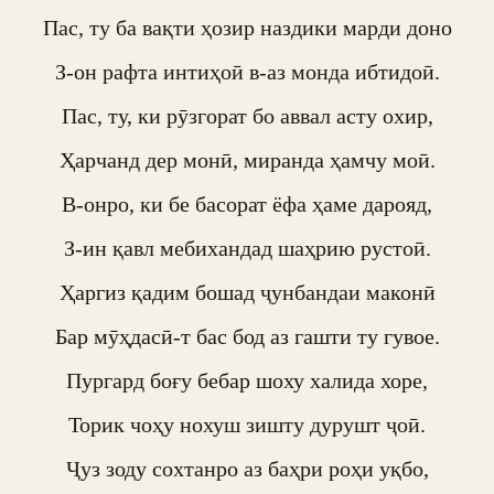
Пас, ту ба вақти ҳозир наздики марди доно

З-он рафта интиҳоӣ в-аз монда ибтидоӣ.

Пас, ту, ки рӯзгорат бо аввал асту охир,

Ҳарчанд дер монӣ, миранда ҳамчу моӣ.

В-онро, ки бе басорат ёфа ҳаме дарояд,

З-ин қавл мебихандад шаҳрию рустоӣ.

Ҳаргиз қадим бошад ҷунбандаи маконӣ

Бар мӯҳдасӣ-т бас бод аз гашти ту гувое.

Пургард боғу бебар шоху халида хоре,

Торик чоҳу нохуш зишту дурушт ҷоӣ.

Ҷуз зоду сохтанро аз баҳри роҳи уқбо,
