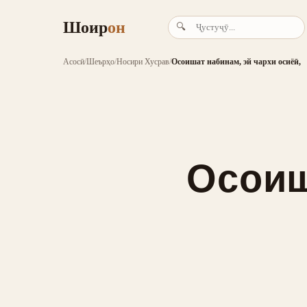
Шоир
он
🔍
Асосӣ
/
Шеърҳо
/
Носири Хусрав
/
Осоишат набинам, эй чархи осиёӣ,
Осоиш