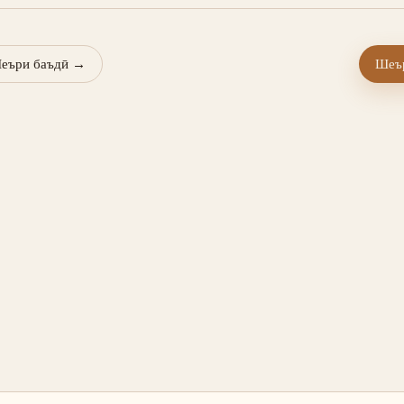
еъри баъдӣ
→
Шеър