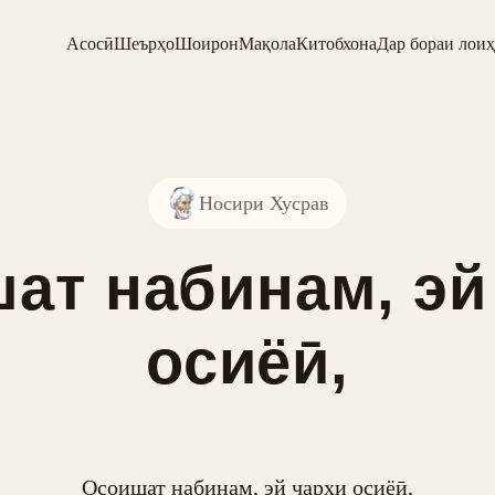
Асосӣ
Шеърҳо
Шоирон
Мақола
Китобхона
Дар бораи лоиҳ
Носири Хусрав
ат набинам, эй
осиёӣ,
Осоишат набинам, эй чархи осиёӣ,
