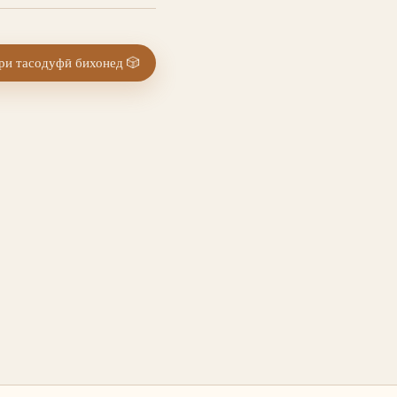
и тасодуфӣ бихонед
🎲