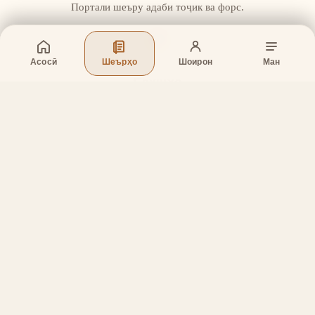
Портали шеъру адаби тоҷик ва форс.
Асосӣ
Шеърҳо
Шоирон
Ман
Бахшҳо
Асосӣ
Шеърҳо
Шоирон
Дар бораи лоиҳа
Тамос
Дастгирӣ
Тамос
Телефон
:
+998 (94) 334-39-57