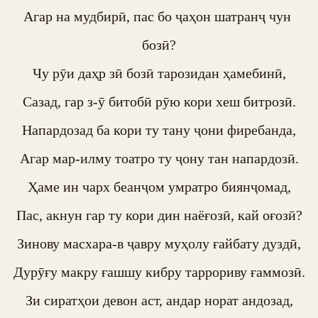
Агар на мудбирӣ, пас бо ҷаҳон шатранҷ чун 
бозӣ?

Чу рӯи даҳр зӣ бозӣ тарозидан ҳамебинӣ,

Сазад, гар з-ӯ битобӣ рӯю кори хеш битрозӣ.

Напардозад ба кори ту тану ҷони фиребанда,

Агар мар-илму тоатро ту ҷону тан напардозӣ.

Ҳаме ин чарх беанҷом умратро биянҷомад,

Пас, акнун гар ту кори дин наёғозӣ, кай оғозӣ?

Зинову масхара-в ҷавру муҳолу ғайбату дуздӣ,

Дурӯғу макру ғашшу кибру таррориву ғаммозӣ.

Зи сиратҳои девон аст, андар норат андозад,
