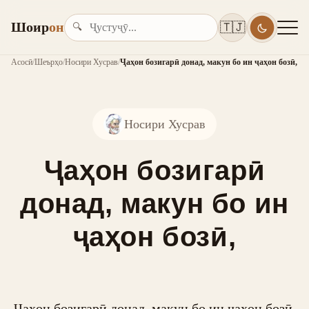
Шоир
он
🇹🇯
🔍
Асосӣ
/
Шеърҳо
/
Носири Хусрав
/
Ҷаҳон бозигарӣ донад, макун бо ин ҷаҳон бозӣ,
Носири Хусрав
Ҷаҳон бозигарӣ
донад, макун бо ин
ҷаҳон бозӣ,
Ҷаҳон бозигарӣ донад, макун бо ин ҷаҳон бозӣ,
