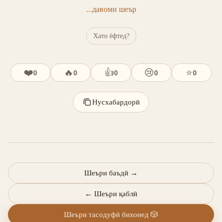
...давоми шеър
Хато ёфтед?
❤️
🔥
👍
😢
⭐
0
0
0
0
0
Нусхабардорӣ
Шеъри баъдӣ
→
←
Шеъри қаблӣ
Шеъри тасодуфӣ бихонед
🎲