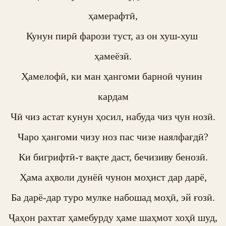
ҳамерафтӣ,

Кунун пирӣ фарози туст, аз он хуш-хуш 
ҳамеёзӣ.

Ҳамелофӣ, ки ман ҳангоми барноӣ чунин 
кардам

Чӣ чиз астат кунун ҳосил, набуда чиз ҷун нозӣ.

Чаро ҳангоми чизу ноз пас чизе наялфағдӣ?

Ки бигрифтӣ-т вақте даст, бечизиву бенозӣ.

Ҳама аҳволи дунёӣ чунон моҳист дар дарё,

Ба дарё-дар туро мулке набошад моҳӣ, эй ғозӣ.

Ҷаҳон рахтат ҳамебурду ҳаме шаҳмот хоҳӣ шуд,
