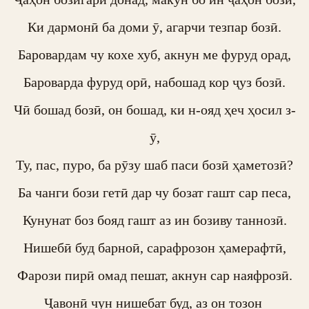
Ки дармонӣ ба доми ӯ, агарчи тезпар бозӣ.

Баровардам чу кохе хуб, акнун ме фуруд орад,

Бароварда фуруд орӣ, набошад кор ҷуз бозӣ.

Чӣ бошад бозӣ, он бошад, ки н-ояд ҳеч ҳосил з-
ӯ,

Ту, пас, пуро, ба рӯзу шаб паси бозӣ ҳаметозӣ?

Ба чанги бози гетӣ дар чу бозат гашт сар песа,

Кунунат боз бояд гашт аз ин бозиву таннозӣ.

Нишебӣ буд барноӣ, сарафрозон ҳамерафтӣ,

Фарози пирӣ омад пешат, акнун сар наяфрозӣ.

Ҷавонӣ чун нишебат буд, аз он тозон 