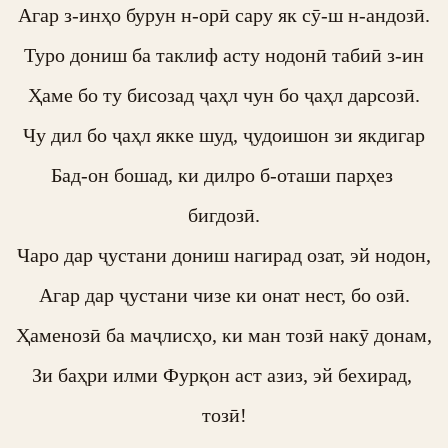
Агар з-инҳо бурун н-орӣ сару як сӯ-ш н-андозӣ.

Туро дониш ба таклиф асту нодонӣ табиӣ з-ин

Ҳаме бо ту бисозад ҷаҳл чун бо ҷаҳл дарсозӣ.

Чу дил бо ҷаҳл якке шуд, ҷудоишон зи якдигар

Бад-он бошад, ки дилро б-оташи парҳез 
бигдозӣ.

Чаро дар ҷустани дониш нагирад озат, эй нодон,

Агар дар ҷустани чизе ки онат нест, бо озӣ.

Ҳаменозӣ ба маҷлисҳо, ки ман тозӣ накӯ донам,

Зи баҳри илми Фурқон аст азиз, эй бехирад, 
тозӣ!