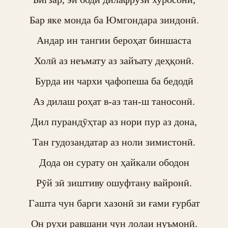
Бар яке монда ба Юмгондара зиндонӣ.

Андар ин тангии бероҳат биншаста

Холӣ аз неъмату аз зайъату деҳқонӣ.

Бурда ин чархи ҷафопеша ба бедодӣ

Аз дилаш роҳат в-аз тан-ш таносонӣ.

Дил пурандӯҳтар аз нори пур аз дона,

Тан гудозандатар аз ноли зимистонӣ.

Дода он сурату он ҳайкали ободон

Рӯй зӣ зиштиву ошуфтану вайронӣ.

Гашта чун барги хазонӣ зи ғами ғурбат

Он рухи равшани чун лолаи нуъмонӣ.
