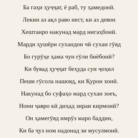
Ба гаҳи ҳуҷҷат, ё раб, ту ҳамедонӣ.

Лекин аз ақл раво нест, ки аз девон

Хештанро накунад мард нигаҳбонӣ.

Марди ҳушёри сухандон чӣ сухан гӯяд

Бо гурӯҳе ҳама чун ғӯли биёбонӣ?

Ки бувад ҳуҷҷат беҳуда суи ҷоҳил

Пеши гӯсола нашояд, ки Қурон хонӣ.

Накунад бо суфаҳо мард сухан зоеъ,

Нони ҷавро кӣ диҳад зираи кирмонӣ?

Он ҳамегӯяд имрӯз маро баддин,

Ки ба ҷуз ном надонад зи мусулмонӣ.
