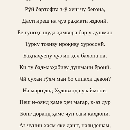
Рӯй бартофта з-ӯ хеш чу бегона,

Дастгиреш на ҷуз раҳмати яздонӣ.

Бе гуноҳе шуда ҳамвора бар ӯ душман

Турку тозиву ироқиву хуросонӣ.

Баҳнаҷӯёну ҷуз ин ҳеч баҳона на,

Ки ту бадмазҳабиву душмани ёронӣ.

Чӣ сухан гӯям ман бо сипаҳи девон?

На маро дод Худованд сулаймонӣ.

Пеш н-оянд ҳаме ҳеч магар, к-аз дур

Бонг доранд ҳаме чун саги каҳдонӣ.

Аз чунин хасм яке дашт, наяндешам,
