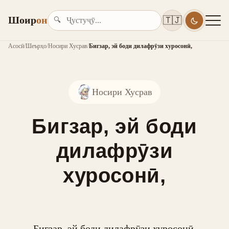
Шоир
он
🇹🇯
🔍
Асосӣ
/
Шеърҳо
/
Носири Хусрав
/
Бигзар, эй боди дилафрӯзи хуросонӣ,
Носири Хусрав
Бигзар, эй боди
дилафрӯзи
хуросонӣ,
Бигзар, эй боди дилафрӯзи хуросонӣ,
