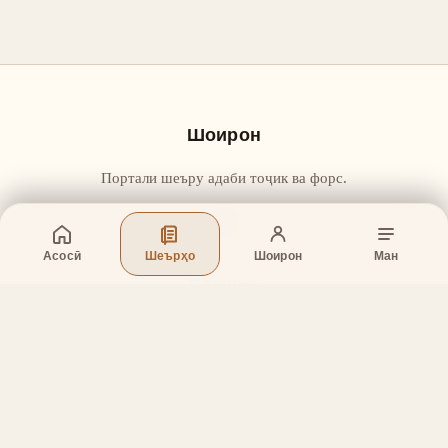
Шоирон
Портали шеъру адаби тоҷик ва форс.
Асосӣ
Шеърҳо
Шоирон
Ман
Бахшҳо
Асосӣ
Шеърҳо
Шоирон
Дар бораи лоиҳа