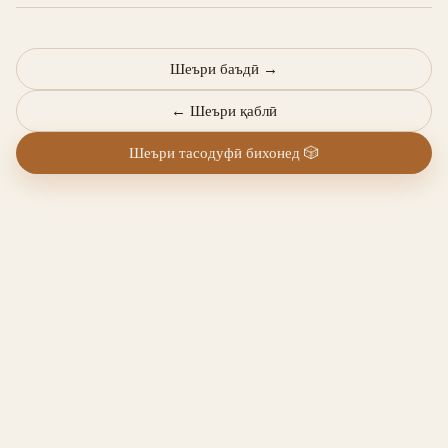
Шеъри баъдӣ
→
←
Шеъри қаблӣ
Шеъри тасодуфӣ бихонед
🎲