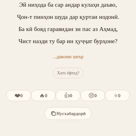
Эй ниҳода ба сар андар кулаҳи даъво,

Ҷон-т пинҳон шуда дар қуртаи нодонӣ.

Ба кӣ бояд гаравидан зи пас аз Аҳмад,

Чист назди ту бар ин ҳуҷҷат бурҳоне?
...давоми шеър
Хато ёфтед?
❤️
🔥
👍
😢
⭐
0
0
0
0
0
Нусхабардорӣ