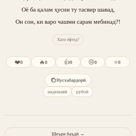
Оё ба қалам ҳусни ту тасвир шавад,

Он сон, ки варо чашми сарам мебинад?!
Хато ёфтед?
❤️
🔥
👍
😢
⭐
0
0
0
0
0
Нусхабардорӣ
андешавӣ
рубоӣ
Шеъри баъдӣ
→