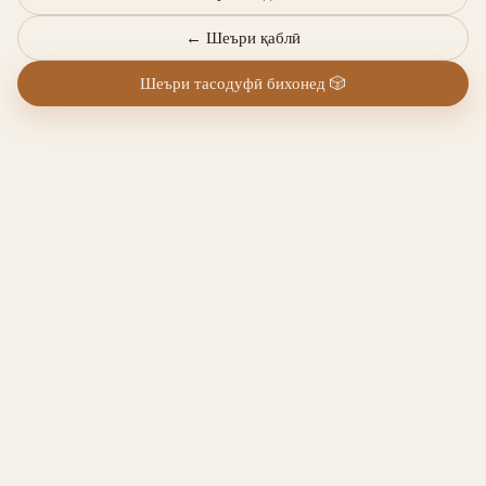
←
Шеъри қаблӣ
Шеъри тасодуфӣ бихонед
🎲