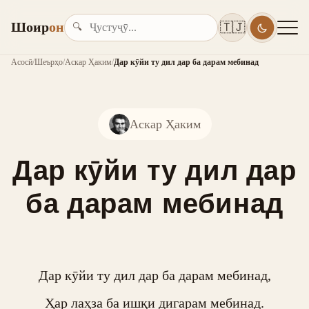
Шоир
он
🇹🇯
🔍
Асосӣ
/
Шеърҳо
/
Аскар Ҳаким
/
Дар кӯйи ту дил дар ба дарам мебинад
Аскар Ҳаким
Дар кӯйи ту дил дар
ба дарам мебинад
Дар кӯйи ту дил дар ба дарам мебинад,

Ҳар лаҳза ба ишқи дигарам мебинад.
