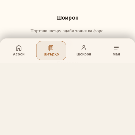
Шоирон
Портали шеъру адаби тоҷик ва форс.
Асосӣ
Шеърҳо
Шоирон
Ман
Бахшҳо
Асосӣ
Шеърҳо
Шоирон
Дар бораи лоиҳа
Тамос
Дастгирӣ