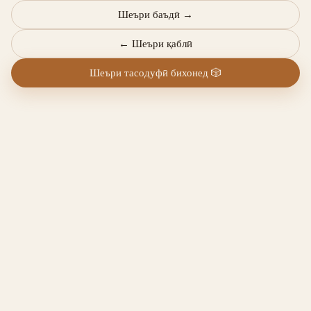
Шеъри баъдӣ
→
←
Шеъри қаблӣ
Шеъри тасодуфӣ бихонед
🎲