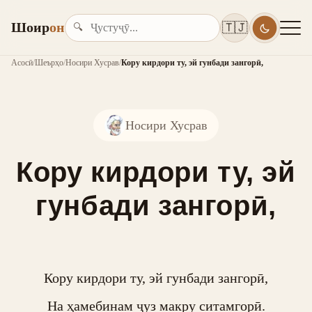
Шоир
он
🇹🇯
🔍
Асосӣ
/
Шеърҳо
/
Носири Хусрав
/
Кору кирдори ту, эй гунбади зангорӣ,
Носири Хусрав
Кору кирдори ту, эй
гунбади зангорӣ,
Кору кирдори ту, эй гунбади зангорӣ,

На ҳамебинам ҷуз макру ситамгорӣ.
