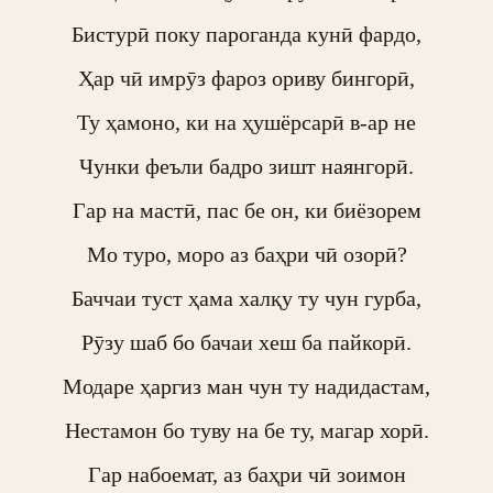
Бистурӣ поку пароганда кунӣ фардо,

Ҳар чӣ имрӯз фароз ориву бингорӣ,

Ту ҳамоно, ки на ҳушёрсарӣ в-ар не

Чунки феъли бадро зишт наянгорӣ.

Гар на мастӣ, пас бе он, ки биёзорем

Мо туро, моро аз баҳри чӣ озорӣ?

Баччаи туст ҳама халқу ту чун гурба,

Рӯзу шаб бо бачаи хеш ба пайкорӣ.

Модаре ҳаргиз ман чун ту надидастам,

Нестамон бо туву на бе ту, магар хорӣ.

Гар набоемат, аз баҳри чӣ зоимон
