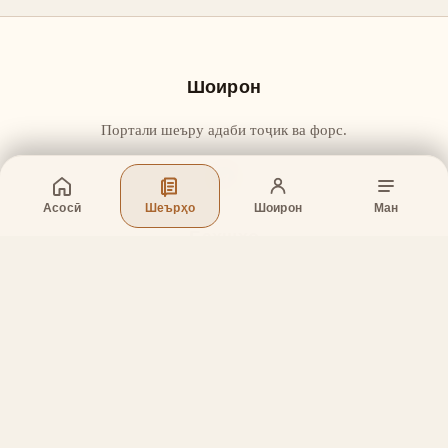
Шоирон
Портали шеъру адаби тоҷик ва форс.
Асосӣ
Шеърҳо
Шоирон
Ман
Бахшҳо
Асосӣ
Шеърҳо
Шоирон
Дар бораи лоиҳа
Тамос