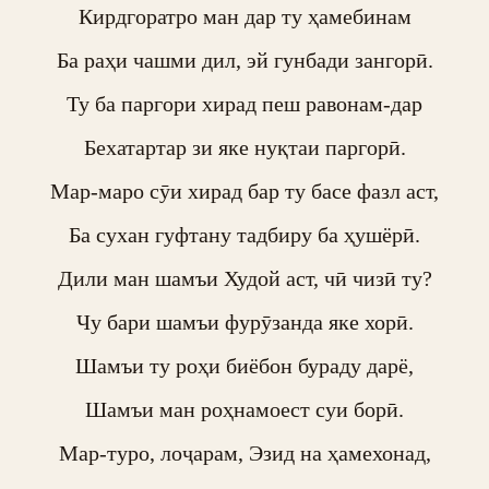
Кирдгоратро ман дар ту ҳамебинам

Ба раҳи чашми дил, эй гунбади зангорӣ.

Ту ба паргори хирад пеш равонам-дар

Бехатартар зи яке нуқтаи паргорӣ.

Мар-маро сӯи хирад бар ту басе фазл аст,

Ба сухан гуфтану тадбиру ба ҳушёрӣ.

Дили ман шамъи Худой аст, чӣ чизӣ ту?

Чу бари шамъи фурӯзанда яке хорӣ.

Шамъи ту роҳи биёбон бураду дарё,

Шамъи ман роҳнамоест суи борӣ.

Мар-туро, лоҷарам, Эзид на ҳамехонад,
