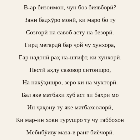
В-ар бизоимон, чун боз биявборӣ?

Зани бадхӯро монӣ, ки маро бо ту

Созгорӣ на савоб асту на безорӣ.

Гирд мегардӣ бар ҷой чу хунхора,

Гар надонӣ раҳ на-шгифт, ки хунхорӣ.

Нестӣ аҳлу сазовор ситоишро,

На накӯҳишро, зеро ки на мухторӣ.

Бал яке матбахи хуб аст зи баҳри мо

Ин ҷаҳону ту яке матбахсолорӣ,

Ки мар-ин хоки турушро ту чу таббохон

Мебибӯиву маза-в ранг биёчорӣ.
