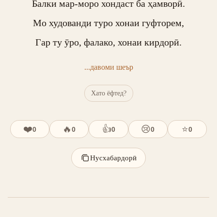
Балки мар-моро хондаст ба ҳамворӣ.

Мо худованди туро хонаи гуфторем,

Гар ту ӯро, фалако, хонаи кирдорӣ.
...давоми шеър
Хато ёфтед?
❤️
🔥
👍
😢
⭐
0
0
0
0
0
Нусхабардорӣ