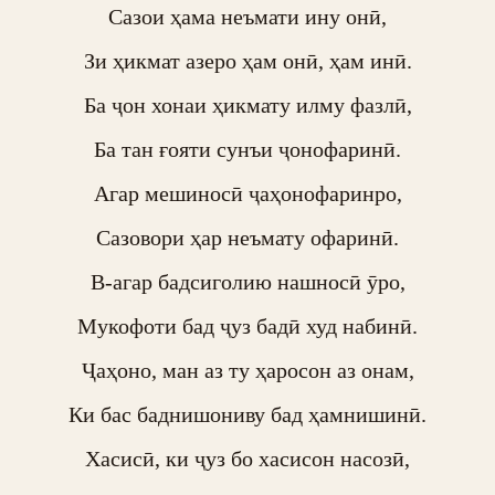
Сазои ҳама неъмати ину онӣ,

Зи ҳикмат азеро ҳам онӣ, ҳам инӣ.

Ба ҷон хонаи ҳикмату илму фазлӣ,

Ба тан ғояти сунъи ҷонофаринӣ.

Агар мешиносӣ ҷаҳонофаринро,

Сазовори ҳар неъмату офаринӣ.

В-агар бадсиголию нашносӣ ӯро,

Мукофоти бад ҷуз бадӣ худ набинӣ.

Ҷаҳоно, ман аз ту ҳаросон аз онам,

Ки бас баднишониву бад ҳамнишинӣ.

Хасисӣ, ки ҷуз бо хасисон насозӣ,
