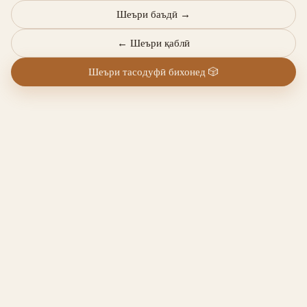
Шеъри баъдӣ
→
←
Шеъри қаблӣ
Шеъри тасодуфӣ бихонед
🎲