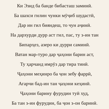
Ки Эзид ба банде бибасташ заминӣ.

Ба шахси гилин чунки мӯҷиб шудастӣ,

Дар ин гил бияндеш, то чун аҷинӣ.

На дархурди дурр аст гил, пас, ту з-ин тан

Бипарҳез, азеро ки дурри саминӣ.

Ватан мар-туро дар ҷаҳони барин аст,

Ту ҳарчанд имрӯз дар тира тинӣ.

Ҷаҳони меҳинро ба ҷон зебу фаррӣ,

Агарчи бад-ин тан ҷаҳони кеҳинӣ.

Ҷаҳони барину фурудин туӣ худ,

Ба тан з-ин фурудин, ба ҷон з-он баринӣ.
