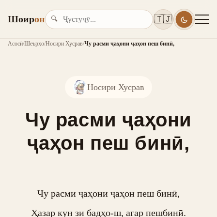
Шоир
он
🇹🇯
🔍
Асосӣ
/
Шеърҳо
/
Носири Хусрав
/
Чу расми ҷаҳони ҷаҳон пеш бинӣ,
Носири Хусрав
Чу расми ҷаҳони
ҷаҳон пеш бинӣ,
Чу расми ҷаҳони ҷаҳон пеш бинӣ,

Ҳазар кун зи бадҳо-ш, агар пешбинӣ.
