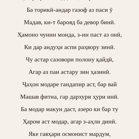
Ба торикӣ-андар газоф аз паси ӯ

Мадав, ки-т барояд ба девор бинӣ.

Ҳамоно чунин монда, з-ин паст аз онӣ,

Ки дар андуҳи аспи раҳвору зинӣ.

Чу астар сазовори полону қайдӣ,

Агар аз паи астару зин ҳазинӣ.

Ҷаҳон модаре гандапир аст, бар вай

Машав фитна, гар дархури ҳури инӣ.

Ба модар макун даст, азеро ки бар ту

Ҳаром аст модар, агар з-аҳли динӣ.

Яке гавҳари осмонист мардум,
