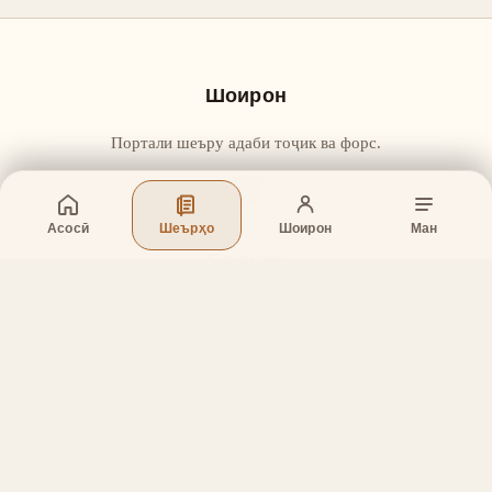
Шоирон
Портали шеъру адаби тоҷик ва форс.
Асосӣ
Шеърҳо
Шоирон
Ман
Бахшҳо
Асосӣ
Шеърҳо
Шоирон
Дар бораи лоиҳа
Тамос