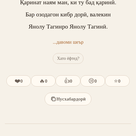
Қаринат наям ман, ки ту бад қаринӣ.

Бар озодагон кибр дорӣ, валекин

Янолу Тагинро Янолу Тагинӣ.
...давоми шеър
Хато ёфтед?
❤️
🔥
👍
😢
⭐
0
0
0
0
0
Нусхабардорӣ