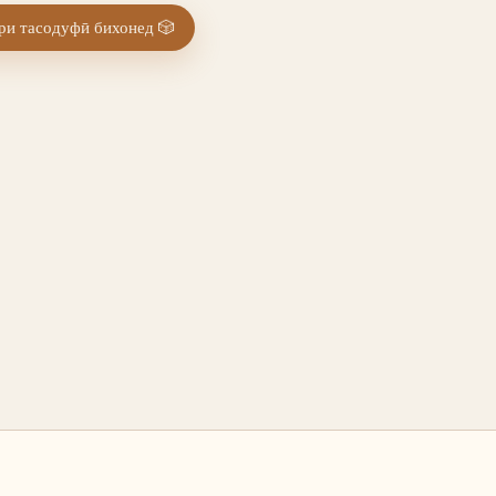
и тасодуфӣ бихонед
🎲