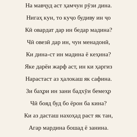
На мавҷуд аст ҳамчун рӯзи дина.

Нигаҳ кун, то куҷо будиву ин ҷо

Кӣ овардат дар ин бедар мадина?

Чӣ овезӣ дар ин, чун менадонӣ,

Ки дина-ст ин мадина ё кеҳина?

Яке дарёи жарф аст, ин ки ҳаргиз

Нарастаст аз ҳалокаш як сафина.

Зи баҳри ин зани бадхӯи бемеҳр

Чӣ бояд буд бо ёрон ба кина?

Ки аз дасташ нахоҳад раст як тан,

Агар мардина бошад ё занина.
