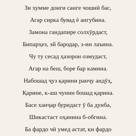
Зи хумме донги санге чошнӣ бас,

Агар сирка бувад ё ангубина.

Замона гандапире солхӯрдаст,

Бипарҳез, эй бародар, з-ин лаъина.

Чу ту сесад ҳазорон озмудаст,

Агар на беш, боре бар камина.

Набошад ҷуз қарини ранҷу андӯҳ,

Қарине, к-аш чунин бошад қарина.

Басе ханҷар буридаст ӯ ба дунба,

Шикастаст оҳанина б-обгина.

Ба фардо чӣ умед астат, ки фардо
