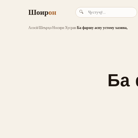
Шоир
он
🔍
Асосӣ
/
Шеърҳо
/
Носири Хусрав
/
Ба фаршу аспу устому хазина,
Ба 