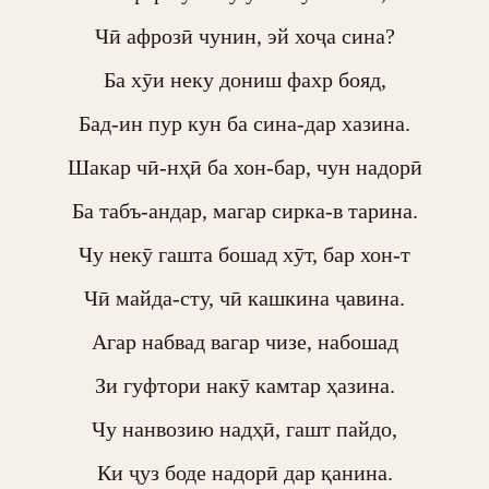
Чӣ афрозӣ чунин, эй хоҷа сина?

Ба хӯи неку дониш фахр бояд,

Бад-ин пур кун ба сина-дар хазина.

Шакар чӣ-нҳӣ ба хон-бар, чун надорӣ

Ба табъ-андар, магар сирка-в тарина.

Чу некӯ гашта бошад хӯт, бар хон-т

Чӣ майда-сту, чӣ кашкина ҷавина.

Агар набвад вагар чизе, набошад

Зи гуфтори накӯ камтар ҳазина.

Чу нанвозию надҳӣ, гашт пайдо,

Ки ҷуз боде надорӣ дар қанина.
