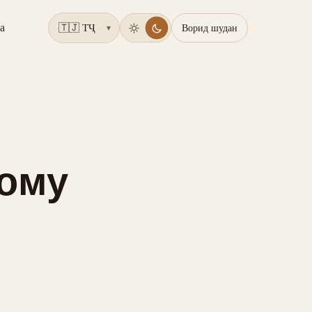
а
Ворид шудан
▾
тому