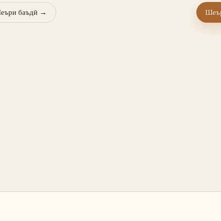
еъри баъдӣ
→
Шеър