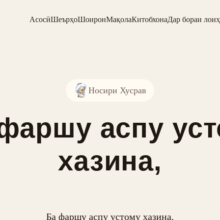
Асосӣ
Шеърҳо
Шоирон
Мақола
Китобхона
Дар бораи лоиҳ
Носири Хусрав
фаршу аспу ус
хазина,
Ба фаршу аспу устому хазина,
