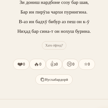
Зи дониш нардбоне созу бар шав,

Бар ин пирӯза чархи пурнигина.

В-аз ин бадхӯ бибур аз пеш он к-ӯ

Ниҳад бар сина-т он нохуш бурина.
Хато ёфтед?
❤️
🔥
👍
😢
⭐
0
0
0
0
0
Нусхабардорӣ