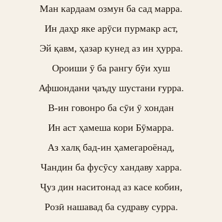
Ман кардаам озмун ба сад марра.

Ин даҳр яке арӯси пурмакр аст,

Эй қавм, ҳазар кунед аз ин ҳурра.

Ороиши ӯ ба рангу бӯи хуш

Афшондани ҷаъду шустани ғурра.

В-ин говонро ба сӯи ӯ хондан

Ин аст ҳамеша кори Бӯмарра.

Аз халқ бад-ин ҳамегароёнад,

Чандин ба фусӯсу хандаву харра.

Ҷуз дин наситонад аз касе кобин,

Розӣ нашавад ба судраву сурра.
