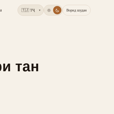
а
Ворид шудан
▾
ри тан