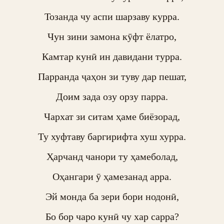
Тозанда чу аспи шарзаву курра.

Чун зини замона кӯфт ёлатро,

Камтар кунӣ ин давидани турра.

Парранда ҷаҳон зи туву дар пешат,

Доим зада озу орзу парра.

Чархат зи ситам ҳаме биёзорад,

Ту хуфтаву баргирифта хуш хурра.

Ҳарчанд чанори ту ҳамеболад,

Оҳангари ӯ ҳамезанад арра.

Эй монда ба зери бори нодонӣ,

Бо бор чаро кунӣ чу хар сарра?
