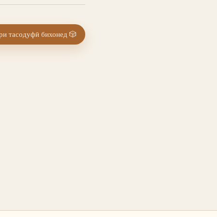
и тасодуфӣ бихонед
🎲