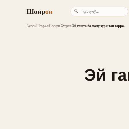
Шоир
он
🔍
Асосӣ
/
Шеърҳо
/
Носири Хусрав
/
Эй гашта ба молу зӯри тан ғарра,
Эй га