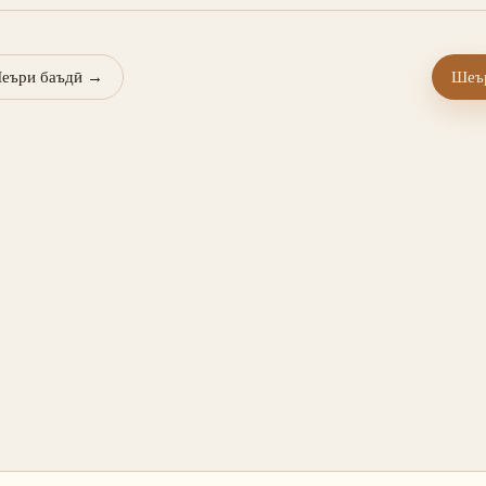
еъри баъдӣ
→
Шеър