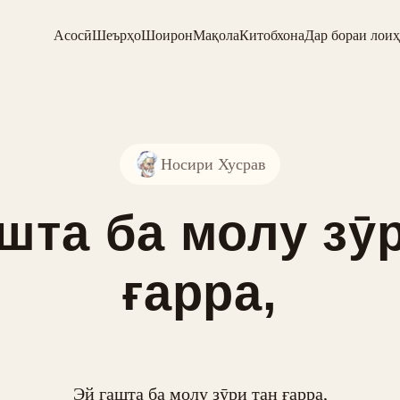
Асосӣ
Шеърҳо
Шоирон
Мақола
Китобхона
Дар бораи лоиҳ
Носири Хусрав
шта ба молу зӯ
ғарра,
Эй гашта ба молу зӯри тан ғарра,
