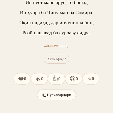
Ин нест маро арӯс, то бошад

Ин ҳурра ба Чину ман ба Сомира.

Оқил надиҳад дар инчунин кобин,

Розӣ нашавад ба сурраву сидра.
...давоми шеър
Хато ёфтед?
❤️
🔥
👍
😢
⭐
0
0
0
0
0
Нусхабардорӣ