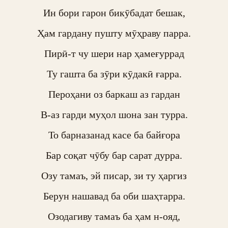
Ин бори гарон бикӯбадат бешак,

Ҳам гардану пушту мӯҳраву парра.

Пирӣ-т чу шери нар ҳамеғуррад

Ту гашта ба зӯри кӯдакӣ ғарра.

Пероҳани оз баркаш аз гардан

В-аз гарди муҳол шона зан турра.

То барназанад касе ба байғора

Бар соқат чӯбу бар сарат дурра.

Озу тамаъ, эй писар, зи ту ҳаргиз

Берун нашавад ба оби шаҳтарра.

Озодагиву тамаъ ба ҳам н-ояд,
