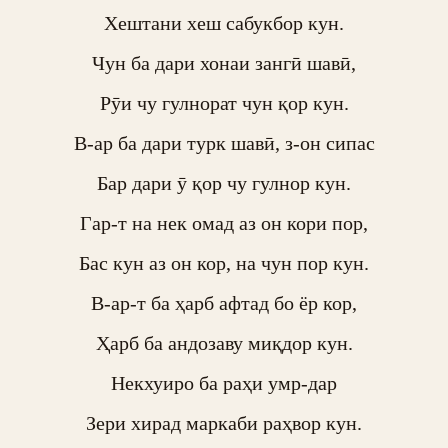
Хештани хеш сабукбор кун.

Чун ба дари хонаи зангӣ шавӣ,

Рӯи чу гулнорат чун қор кун.

В-ар ба дари турк шавӣ, з-он сипас

Бар дари ӯ қор чу гулнор кун.

Гар-т на нек омад аз он кори пор,

Бас кун аз он кор, на чун пор кун.

В-ар-т ба ҳарб афтад бо ёр кор,

Ҳарб ба андозаву миқдор кун.

Некхуиро ба раҳи умр-дар

Зери хирад маркаби раҳвор кун.
