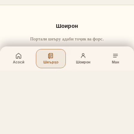
Шоирон
Портали шеъру адаби тоҷик ва форс.
Асосӣ
Шеърҳо
Шоирон
Ман
Бахшҳо
Асосӣ
Шеърҳо
Шоирон
Дар бораи лоиҳа
Тамос