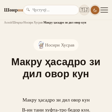
Шоир
он
🇹🇯
🔍
Асосӣ
/
Шеърҳо
/
Носири Хусрав
/
Макру ҳасадро зи дил овор кун
Носири Хусрав
Макру ҳасадро зи
дил овор кун
Макру ҳасадро зи дил овор кун

В-ин тани хуфта-тро бедор кун.
