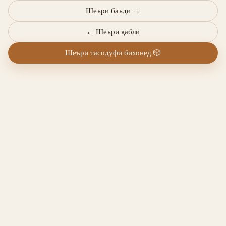
Шеъри баъдӣ
→
←
Шеъри қаблӣ
Шеъри тасодуфӣ бихонед
🎲