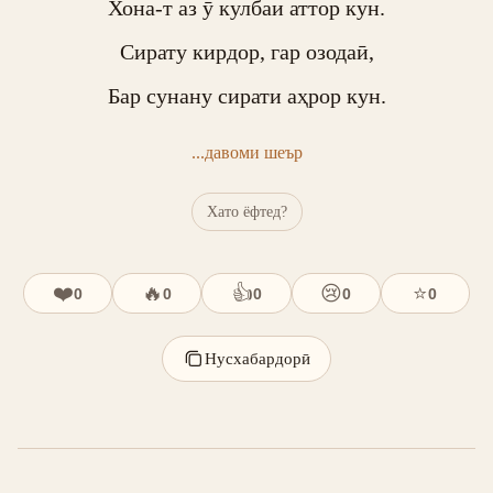
Хона-т аз ӯ кулбаи аттор кун.

Сирату кирдор, гар озодаӣ,

Бар сунану сирати аҳрор кун.
...давоми шеър
Хато ёфтед?
❤️
🔥
👍
😢
⭐
0
0
0
0
0
Нусхабардорӣ