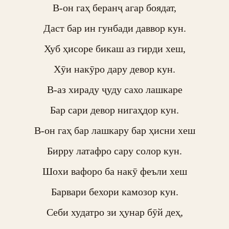
В-он гаҳ беранҷ агар боядат,

Даст бар ин гунбади даввор кун.

Хуб ҳисоре бикаш аз гирди хеш,

Хӯи накӯро дару девор кун.

В-аз хираду ҷуду сахо лашкаре

Бар сари девор нигаҳдор кун.

В-он гаҳ бар лашкару бар ҳисни хеш

Бирру латафро сару солор кун.

Шохи вафоро ба накӯ феъли хеш

Барвари бехори камозор кун.

Себи худатро зи ҳунар бӯй деҳ,
