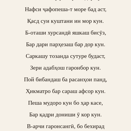
Нафси ҷафопеша-т море бад аст,

Қасд суи куштани ин мор кун.

Б-оташи хурсандӣ яшкаш бисӯз,

Бар дари парҳезаш бар дор кун.

Саркашу тозанда сутуре будаст,

Зери адабҳош гаронбор кун.

Пой бибандаш ба расанҳои панд,

Ҳикматро бар сараш афсор кун.

Пеша мудоро кун бо ҳар касе,

Бар қадри дониши ӯ кор кун.

В-арчи гаронсангӣ, бо бехирад
