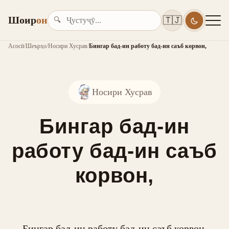
Шоир
он
🇹🇯
🔍
Асосӣ
/
Шеърҳо
/
Носири Хусрав
/
Бингар бад-ин работу бад-ин саъб корвон,
Носири Хусрав
Бингар бад-ин
работу бад-ин саъб
корвон,
Бингар бад-ин работу бад-ин саъб корвон,
