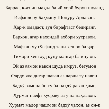
Баррас, к-аз ин маҳал ба чӣ хорӣ бурун шуданд

Исфандёру Баҳману Шопуру Ардавон.

Ҳар-к омадаст, зуд бирафтаст бедиранг,

Бархон, агар нахондаӣ ахбори хусравон.

Мафкан чу гӯсфанд тани хешро ба ҷар,

Тимори хеш худ куну мангар ба ину он.

Эй аз ғамон навон шуда имрӯз, бегумон

Фардо яке дигар шавад аз дарди ту навон.

Бадхӯ замона бо ту ба паҳлӯ равад ҳаме,

Ҳурмат наёфт хусраву аз ӯ на паҳлавон.

Ҳурмат мадор чашм зи бадхӯ ҷаҳон, аз он-к
