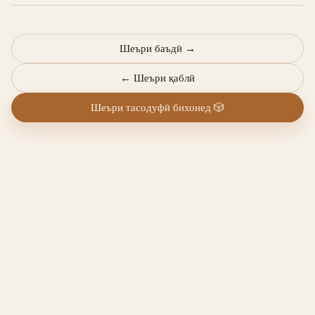
Шеъри баъдӣ
→
←
Шеъри қаблӣ
Шеъри тасодуфӣ бихонед
🎲