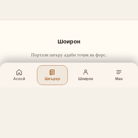
Шоирон
Портали шеъру адаби тоҷик ва форс.
Асосӣ
Шеърҳо
Шоирон
Ман
Бахшҳо
Асосӣ
Шеърҳо
Шоирон
Дар бораи лоиҳа