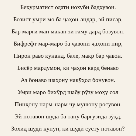
Беҳурматист одати нохуби бадхувон.

Бозист умри мо ба ҷаҳон-андар, эй писар,

Бар марги ман макан зи ғаму дард бозувон.

Бифрефт мар-маро ба ҷавонӣ ҷаҳони пир,

Пирон раво кунанд, бале, макр бар ҷавон.

Бисёр мардумон, ки ҷаҳон кард бенаво

Аз бонаво шаҳону накӯҳол бонувон.

Умри маро бихӯрд шабу рӯзу моҳу сол

Пинҳону нарм-нарм чу мушону росувон.

Эй нотавон шуда ба тану баргузида зӯҳд,

Зоҳид шудӣ кунун, ки шудӣ сусту нотавон?
