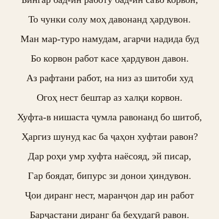
То чунки солу моҳ давонанд ҳардувон.

Ман мар-туро намудам, агарчи надида буд

Бо корвон работ касе ҳардувон давон.

Аз рафтани работ, на низ аз шитоби худ

Огоҳ нест бештар аз халқи корвон.

Хуфта-в нишаста ҷумла равонанд бо шитоб,

Ҳаргиз шунуд кас ба ҷаҳон хуфтаи равон?

Дар роҳи умр хуфта наёсояд, эй писар,

Гар боядат, бипурс зи донои ҳиндувон.

Ҷои диранг нест, маранҷон дар ин работ

Барҷастани диранг ба беҳудагӣ равон.
