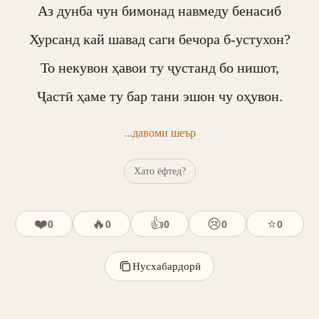
Аз дунба чун бимонад навмеду бенасиб

Хурсанд кай шавад саги бечора б-устухон?

То некувон ҳавои ту ҷустанд бо нишот,

Ҷастӣ ҳаме ту бар тани эшон чу оҳувон.
...давоми шеър
Хато ёфтед?
❤️
🔥
👍
😢
⭐
0
0
0
0
0
Нусхабардорӣ