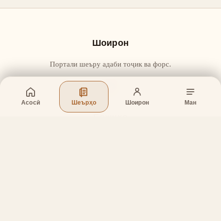
Шоирон
Портали шеъру адаби тоҷик ва форс.
Асосӣ
Шеърҳо
Шоирон
Ман
Бахшҳо
Асосӣ
Шеърҳо
Шоирон
Дар бораи лоиҳа
Тамос