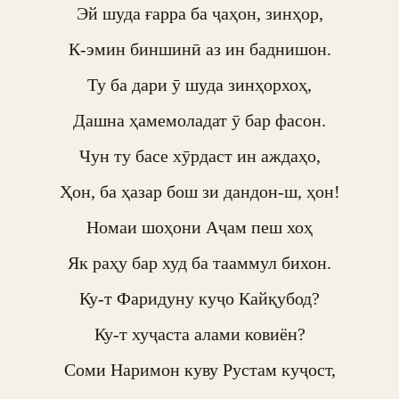
Эй шуда ғарра ба ҷаҳон, зинҳор,

К-эмин биншинӣ аз ин баднишон.

Ту ба дари ӯ шуда зинҳорхоҳ,

Дашна ҳамемоладат ӯ бар фасон.

Чун ту басе хӯрдаст ин аждаҳо,

Ҳон, ба ҳазар бош зи дандон-ш, ҳон!

Номаи шоҳони Аҷам пеш хоҳ

Як раҳу бар худ ба тааммул бихон.

Ку-т Фаридуну куҷо Кайқубод?

Ку-т хуҷаста алами ковиён?

Соми Наримон куву Рустам куҷост,
