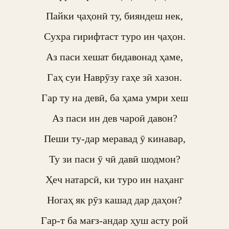
Пайки ҷаҳонӣ ту, бияндеш нек,

Сухра гирифтаст туро ин ҷаҳон.

Аз паси хешат бидавонад ҳаме,

Гаҳ суи Наврӯзу гаҳе зӣ хазон.

Гар ту на девӣ, ба ҳама умри хеш

Аз паси ин дев чароӣ давон?

Пеши ту-дар меравад ӯ кинавар,

Ту зи паси ӯ чӣ давӣ шодмон?

Ҳеч натарсӣ, ки туро ин наҳанг

Ногаҳ як рӯз кашад дар даҳон?

Гар-т ба мағз-андар ҳуш асту рой
