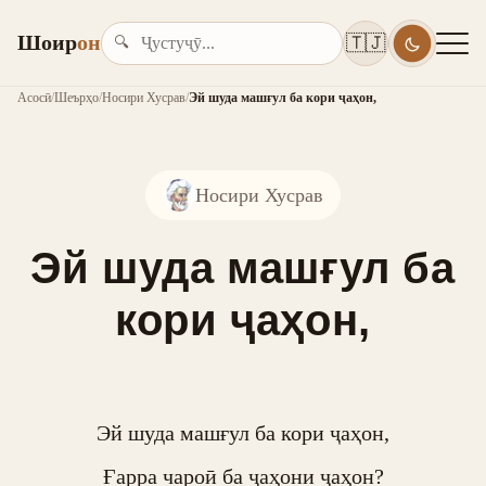
Шоир
он
🇹🇯
🔍
Асосӣ
/
Шеърҳо
/
Носири Хусрав
/
Эй шуда машғул ба кори ҷаҳон,
Носири Хусрав
Эй шуда машғул ба
кори ҷаҳон,
Эй шуда машғул ба кори ҷаҳон,

Ғарра чароӣ ба ҷаҳони ҷаҳон?
