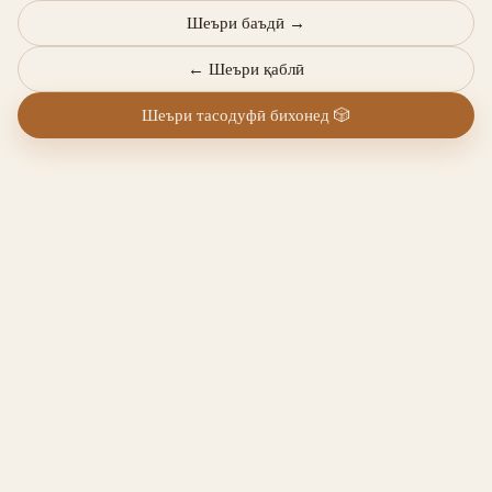
Шеъри баъдӣ
→
←
Шеъри қаблӣ
Шеъри тасодуфӣ бихонед
🎲