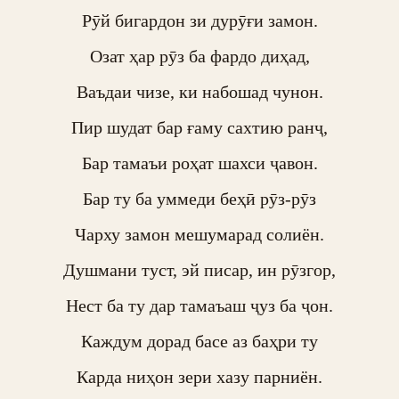
Рӯй бигардон зи дурӯғи замон.

Озат ҳар рӯз ба фардо диҳад,

Ваъдаи чизе, ки набошад чунон.

Пир шудат бар ғаму сахтию ранҷ,

Бар тамаъи роҳат шахси ҷавон.

Бар ту ба уммеди беҳӣ рӯз-рӯз

Чарху замон мешумарад солиён.

Душмани туст, эй писар, ин рӯзгор,

Нест ба ту дар тамаъаш ҷуз ба ҷон.

Каждум дорад басе аз баҳри ту

Карда ниҳон зери хазу парниён.
