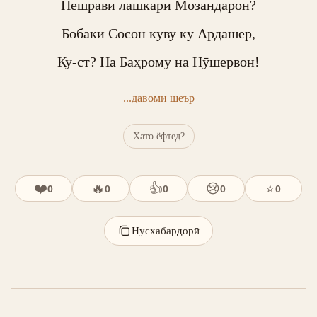
Пешрави лашкари Мозандарон?

Бобаки Сосон куву ку Ардашер,

Ку-ст? На Баҳрому на Нӯшервон!
...давоми шеър
Хато ёфтед?
❤️
🔥
👍
😢
⭐
0
0
0
0
0
Нусхабардорӣ