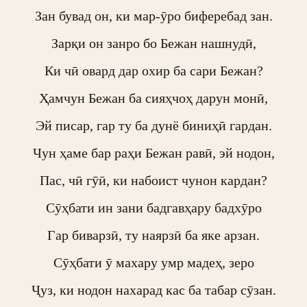
Зан бувад он, ки мар-ӯро биферебад зан.

Зарқи он занро бо Бежан нашнудӣ,

Ки чӣ овард дар охир ба сари Бежан?

Ҳамчун Бежан ба сияҳчоҳ дарун монӣ,

Эй писар, гар ту ба дунё биниҳӣ гардан.

Чун ҳаме бар раҳи Бежан равӣ, эй нодон,

Пас, чӣ гӯӣ, ки набоист чунон кардан?

Сӯҳбати ин зани бадгавҳару бадхӯро

Гар биварзӣ, ту наярзӣ ба яке арзан.

Сӯҳбати ӯ махару умр мадеҳ, зеро

Ҷуз, ки нодон нахарад кас ба табар сӯзан.
