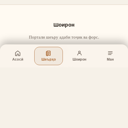
Шоирон
Портали шеъру адаби тоҷик ва форс.
Асосӣ
Шеърҳо
Шоирон
Ман
Бахшҳо
Асосӣ
Шеърҳо
Шоирон
Дар бораи лоиҳа
Тамос