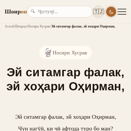
Шоир
он
🇹🇯
🔍
Асосӣ
/
Шеърҳо
/
Носири Хусрав
/
Эй ситамгар фалак, эй хоҳари Оҳирман,
Носири Хусрав
Эй ситамгар фалак,
эй хоҳари Оҳирман,
Эй ситамгар фалак, эй хоҳари Оҳирман,

Чун нагӯӣ, ки чӣ афтода туро бо ман?
