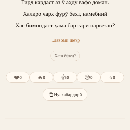
Гирд кардаст аз ӯ аҳду вафо доман.

Халқро чарх фурӯ бехт, намебинӣ

Хас бимондаст ҳама бар сари парвезан?
...давоми шеър
Хато ёфтед?
❤️
🔥
👍
😢
⭐
0
0
0
0
0
Нусхабардорӣ