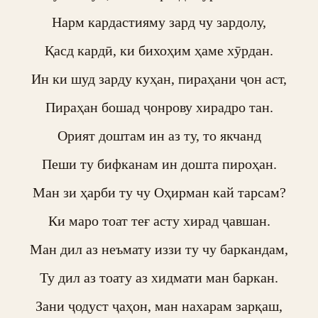
Нарм кардастияму зард чу зардолу,

Қасд кардӣ, ки бихоҳим ҳаме хӯрдан.

Ин ки шуд зарду куҳан, пираҳани ҷон аст,

Пираҳан бошад ҷонрову хирадро тан.

Орият доштам ин аз ту, то якчанд

Пеши ту бифканам ин дошта пироҳан.

Ман зи ҳарби ту чу Оҳирман кай тарсам?

Ки маро тоат теғ асту хирад ҷавшан.

Ман дил аз неъмату иззи ту чу баркандам,

Ту дил аз тоату аз хидмати ман баркан.

Зани ҷодуст ҷаҳон, ман нахарам зарқаш,
