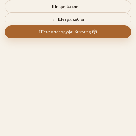
Шеъри баъдӣ
→
←
Шеъри қаблӣ
Шеъри тасодуфӣ бихонед
🎲