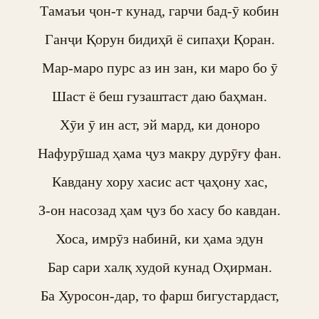
Тамаъи ҷон-т кунад, гарчи бад-ӯ кобин

Ганҷи Қорун бидиҳӣ ё сипаҳи Қоран.

Мар-маро пурс аз ин зан, ки маро бо ӯ

Шаст ё беш гузаштаст даю баҳман.

Хӯи ӯ ин аст, эй мард, ки доноро

Нафурӯшад ҳама ҷуз макру дурӯғу фан.

Кавдану хору хасис аст ҷаҳону хас,

З-он насозад ҳам ҷуз бо хасу бо кавдан.

Хоса, имрӯз набинӣ, ки ҳама эдун

Бар сари халқ худоӣ кунад Оҳирман.

Ба Хуросон-дар, то фарш бигустардаст,
