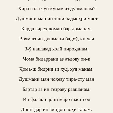
Хира гила чун кунам аз душманам?

Душмани ман ин тани бадмеҳри маст

Карда гиреҳ доман бар доманам.

Воям аз ин душмани бадхӯ, ки ҳеч

З-ӯ нашавад холӣ пироҳанам,

Ҷома бидарранд аз аъдову он-к

Ҷома-ш бидрид зи худ, худ манам.

Душмани ман чоҳеву тира-сту ман

Бартар аз ин тезраву равшанам.

Ин фалакӣ ҷони маро шаст сол

Дошт дар ин зиндон чоҳи танам.
