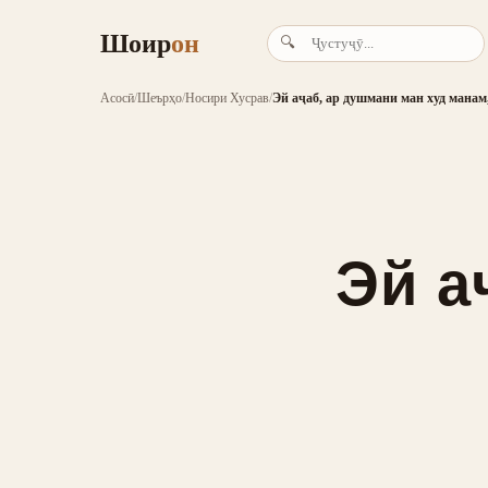
Шоир
он
🔍
Асосӣ
/
Шеърҳо
/
Носири Хусрав
/
Эй аҷаб, ар душмани ман худ манам
Эй а