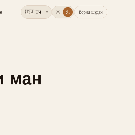
а
Ворид шудан
▾
и ман