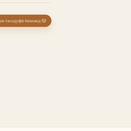
и тасодуфӣ бихонед
🎲