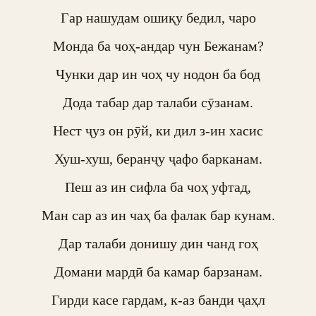
Гар нашудам ошиқу бедил, чаро

Монда ба чоҳ-андар чун Бежанам?

Чунки дар ин чоҳ чу нодон ба бод

Дода табар дар талаби сӯзанам.

Нест ҷуз он рӯй, ки дил з-ин хасис

Хуш-хуш, беранҷу ҷафо барканам.

Пеш аз ин сифла ба чоҳ уфтад,

Ман сар аз ин чаҳ ба фалак бар кунам.

Дар талаби донишу дин чанд гоҳ

Домани мардӣ ба камар барзанам.

Гирди касе гардам, к-аз банди ҷаҳл
