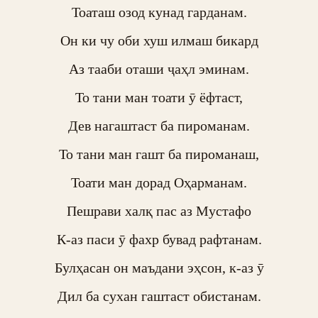
Тоаташ озод кунад гарданам.

Он ки чу оби хуш илмаш бикард

Аз тааби оташи ҷаҳл эминам.

То тани ман тоати ӯ ёфтаст,

Дев нагаштаст ба пироманам.

То тани ман гашт ба пироманаш,

Тоати ман дорад Оҳарманам.

Пешрави халқ пас аз Мустафо

К-аз паси ӯ фахр бувад рафтанам.

Булҳасан он маъдани эҳсон, к-аз ӯ

Дил ба сухан гаштаст обистанам.
