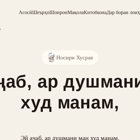
Асосӣ
Шеърҳо
Шоирон
Мақола
Китобхона
Дар бораи лоиҳ
,
Носири Хусрав
ҷаб, ар душман
худ манам,
Эй аҷаб, ар душмани ман худ манам,
