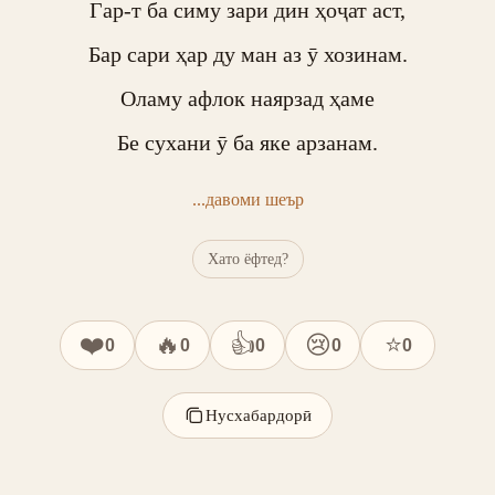
Гар-т ба симу зари дин ҳоҷат аст,

Бар сари ҳар ду ман аз ӯ хозинам.

Оламу афлок наярзад ҳаме

Бе сухани ӯ ба яке арзанам.
...давоми шеър
Хато ёфтед?
❤️
🔥
👍
😢
⭐
0
0
0
0
0
Нусхабардорӣ