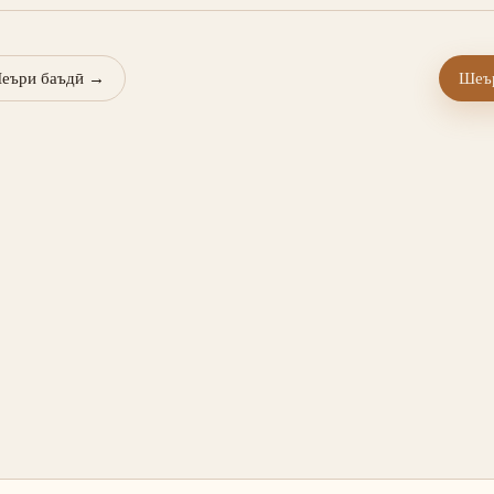
еъри баъдӣ
→
Шеър