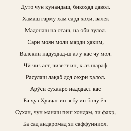
Дуто чун кунандаш, бикоҳад давол.

Ҳамаш гарму ҳам сард хоҳӣ, валек

Мадонаш на оташ, на оби зулол.

Сари мояи моли марди ҳаким,

Валекин надуздад-ш аз ӯ кас чу мол.

Чӣ чиз аст, чизест ин, к-аз шараф

Расулаш лақаб дод сеҳри ҳалол.

Арӯси суханро надодаст кас

Ба ҷуз Ҳуҷҷат ин зебу ин болу ёл.

Сухан, чун манаш пеш хондам, зи фахр,

Ба сад андаромад зи саффунниол.
