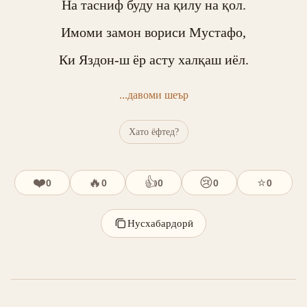
На тасниф буду на қилу на қол.

Имоми замон вориси Мустафо,

Ки Яздон-ш ёр асту халқаш иёл.
...давоми шеър
Хато ёфтед?
❤️
🔥
👍
😢
⭐
0
0
0
0
0
Нусхабардорӣ