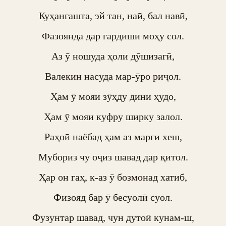
Куҳангашта, эй тан, наӣ, бал навӣ,

Фазоянда дар гардиши моҳу сол.

Аз ӯ ношуда ҳоли дӯшизагӣ,

Валекин насуда мар-ӯро риҷол.

Ҳам ӯ мояи зӯҳду дини ҳудо,

Ҳам ӯ мояи куфру ширку залол.

Раҳоӣ наёбад ҳам аз марги хеш,

Мубориз чу оҷиз шавад дар қитол.

Ҳар он гаҳ, к-аз ӯ бозмонад хатиб,

Физояд бар ӯ бесуолӣ суол.

Фузунтар шавад, чун дутоӣ кунам-ш,
