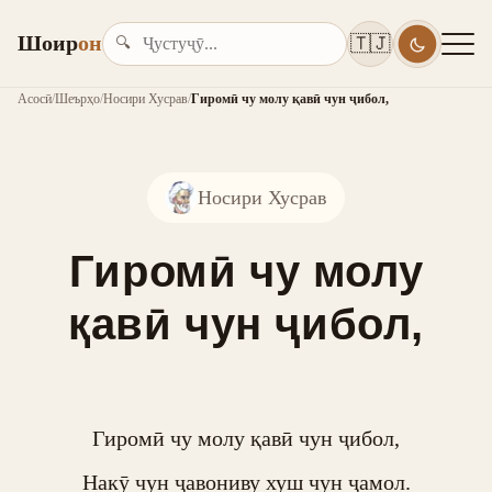
Шоир
он
🇹🇯
🔍
Асосӣ
/
Шеърҳо
/
Носири Хусрав
/
Гиромӣ чу молу қавӣ чун ҷибол,
Носири Хусрав
Гиромӣ чу молу
қавӣ чун ҷибол,
Гиромӣ чу молу қавӣ чун ҷибол,

Накӯ чун ҷавониву хуш чун ҷамол.
