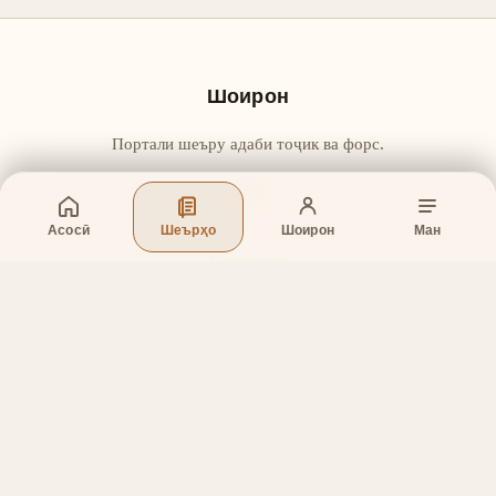
Шоирон
Портали шеъру адаби тоҷик ва форс.
Асосӣ
Шеърҳо
Шоирон
Ман
Бахшҳо
Асосӣ
Шеърҳо
Шоирон
Дар бораи лоиҳа
Тамос