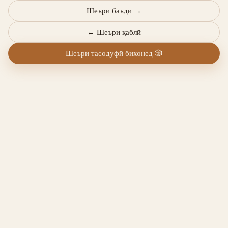
Шеъри баъдӣ
→
←
Шеъри қаблӣ
Шеъри тасодуфӣ бихонед
🎲