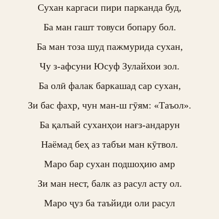
Сухан каргаси пири парканда буд,

Ба ман гашт товуси бопару бол.

Ба ман тоза шуд пажмурида сухан,

Чу з-афсуни Юсуф Зулайхои зол.

Ба олӣ фалак баркашад сар сухан,

Зи бас фахр, чун ман-ш гӯям: «Таъол».

Ба қалъай суханҳои нағз-андарун

Наёмад беҳ аз табъи ман кӯтвол.

Маро бар сухан подшоҳию амр

Зи ман нест, балк аз расул асту ол.

Маро ҷуз ба таъйиди оли расул
