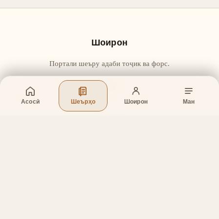
Шоирон
Портали шеъру адаби тоҷик ва форс.
Асосӣ
Шеърҳо
Шоирон
Ман
Бахшҳо
Асосӣ
Шеърҳо
Шоирон
Дар бораи лоиҳа
Тамос