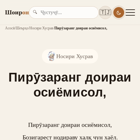
Шоир
он
🇹🇯
🔍
Асосӣ
/
Шеърҳо
/
Носири Хусрав
/
Пирӯзаранг доираи осиёмисол,
Носири Хусрав
Пирӯзаранг доираи
осиёмисол,
Пирӯзаранг доираи осиёмисол,

Бозигарест нодираву халқ чун хаёл.
