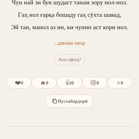
Чун най зи бун шудаст танам зору нол-нол.

Гаҳ нол ғарқа бошаду гаҳ сӯхта шавад,

Эй тан, манол аз ин, ки чунин аст кори нол.
...давоми шеър
Хато ёфтед?
❤️
🔥
👍
😢
⭐
0
0
0
0
0
Нусхабардорӣ