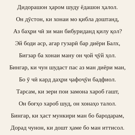
Дидорашон ҳаром шуду ёдашон ҳалол.

Он дӯстон, ки хонаи мо қибла доштанд,

Аз баҳри чӣ зи ман бибуриданд қилу қол?

Эй боди аср, агар гузарӣ бар диёри Балх,

Бигзар ба хонаи ману он ҷой ҷӯй ҳол.

Бингар, ки чун шудаст пас аз ман диёри ман,

Бо ӯ чӣ кард даҳри ҷафоҷӯи бадфиол.

Тарсам, ки зери пои замона хароб гашт,

Он боғҳо хароб шуд, он хонаҳо талол.

Бингар, ки ҳаст мункири ман бо бародарам,

Дорад чунон, ки дошт ҳаме бо ман иттисол.
