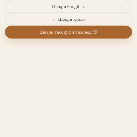
Шеъри баъдӣ
→
←
Шеъри қаблӣ
Шеъри тасодуфӣ бихонед
🎲