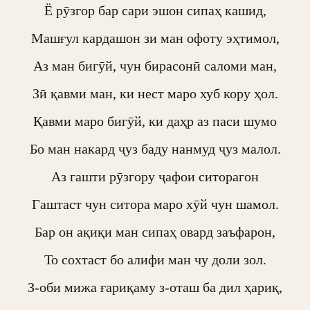
Ё рӯзгор бар сари эшон сипаҳ кашид,

Машғул кардашон зи ман офоту эҳтимол,

Аз ман бигӯй, чун бирасонӣ саломи ман,

Зӣ қавми ман, ки нест маро хуб кору ҳол.

Қавми маро бигӯй, ки даҳр аз паси шумо

Бо ман накард ҷуз баду нанмуд ҷуз малол.

Аз гашти рӯзгору ҷафои ситорагон

Гаштаст чун ситора маро хӯй чун шамол.

Бар он ақиқи ман сипаҳ овард заъфарон,

То сохтаст бо алифи ман чу доли зол.

З-оби мижа ғариқаму з-оташ ба дил ҳариқ,
