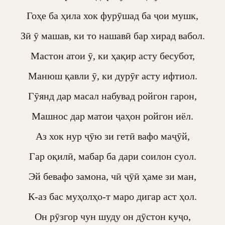
Гоҳе ба ҳила хок фурӯшад ба ҷои мушк,

Зӣ ӯ машав, ки то нашавӣ бар хирад вабол.

Мастон атои ӯ, ки ҳақир асту бесубот,

Манюш қавли ӯ, ки дурӯғ асту ифтиол.

Гӯянд дар масал набувад ройгон гарон,

Машнос дар матои ҷаҳон ройгон иёл.

Аз хок нур ҷӯю зи гетӣ вафо маҷӯй,

Гар оқилӣ, мабар ба дари соилон суол.

Эй бевафо замона, чӣ ҷӯӣ ҳаме зи ман,

К-аз бас муҳолҳо-т маро дигар аст ҳол.

Он рӯзгор чун шуду он дӯстон куҷо,
