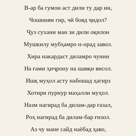
В-ар ба гумон аст дили ту дар ин,

Чошниям гир, чӣ бояд ҷидол?

Ҷуз сухани ман зи дили оқилон

Мушкилу мубҳамро н-орад завол.

Хира накардаст диламро чунин

На ғами ҳиҷрону на шавқи висол.

Ишқ муҳол асту набошад ҳагирз

Хотири пурнур маҳалли муҳол.

Назм нагирад ба дилам-дар ғазал,

Роҳ нагирад ба дилам-бар ғизол.

Аз чу мане сайд наёбад ҳаво,
