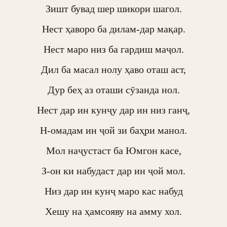
Зишт бувад шер шикори шагол.

Нест ҳаворо ба дилам-дар мақар.

Нест маро низ ба гардиш маҷол.

Дил ба масал нолу ҳаво оташ аст,

Дур беҳ аз оташи сӯзанда нол.

Нест дар ин кунҷу дар ин низ ганҷ,

Н-омадам ин ҷой зи баҳри манол.

Мол наҷустаст ба Юмгон касе,

З-он ки набудаст дар ин ҷой мол.

Низ дар ин кунҷ маро кас набуд

Хешу на ҳамсояву на амму хол.
