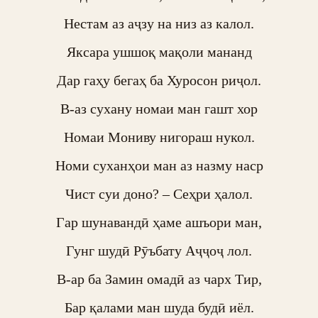
Нестам аз аҷзу на низ аз калол.

Яксара ушшоқ мақоли мананд

Дар гаҳу бегаҳ ба Хуросон риҷол.

В-аз сухану номаи ман гашт хор

Номаи Мониву нигораш нукол.

Номи суханҳои ман аз назму наср

Чист суи доно? – Сеҳри ҳалол.

Гар шунавандӣ ҳаме ашъори ман,

Гунг шудӣ Рӯъбату Аҷҷоҷ лол.

В-ар ба Замин омадӣ аз чарх Тир,

Бар қалами ман шуда будӣ иёл.
