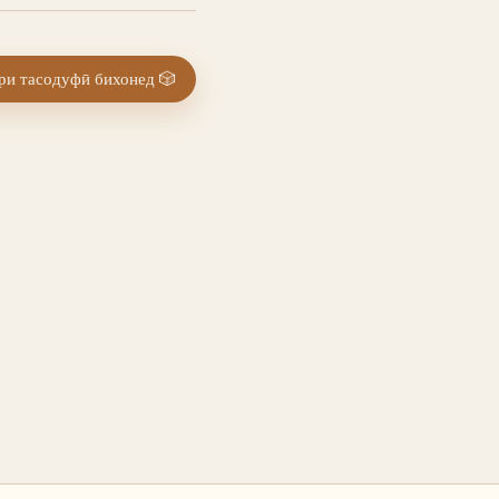
и тасодуфӣ бихонед
🎲