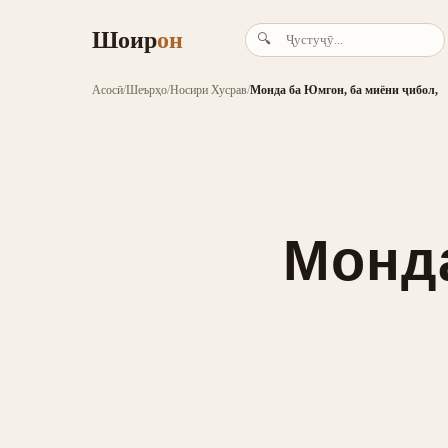
Шоир
он
🔍
Асосӣ
/
Шеърҳо
/
Носири Хусрав
/
Монда ба Юмгон, ба миёни ҷибол,
Монда