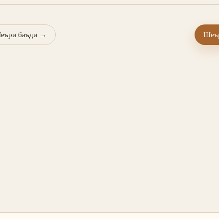
еъри баъдӣ
→
Шеър