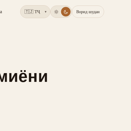
а
Ворид шудан
▾
 миёни