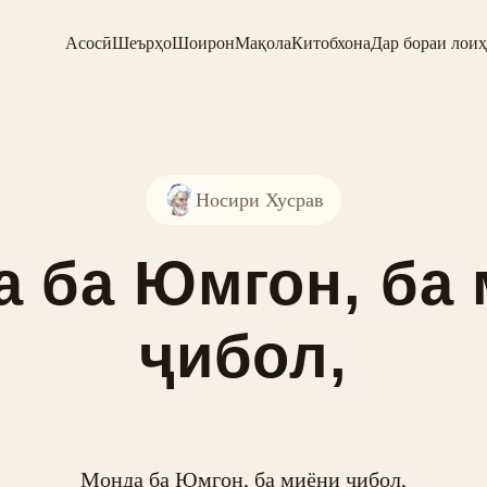
Асосӣ
Шеърҳо
Шоирон
Мақола
Китобхона
Дар бораи лоиҳ
Носири Хусрав
 ба Юмгон, ба
ҷибол,
Монда ба Юмгон, ба миёни ҷибол,
