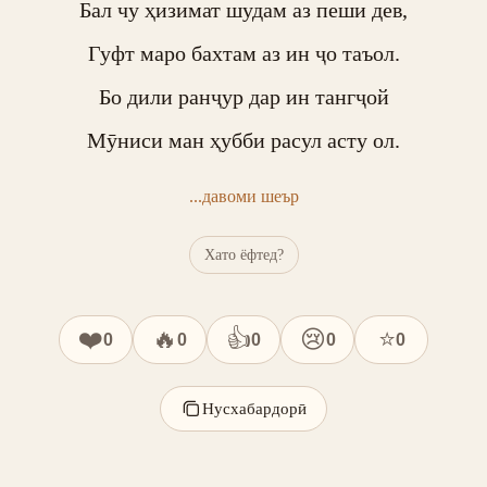
Бал чу ҳизимат шудам аз пеши дев,

Гуфт маро бахтам аз ин ҷо таъол.

Бо дили ранҷур дар ин тангҷой

Мӯниси ман ҳубби расул асту ол.
...давоми шеър
Хато ёфтед?
❤️
🔥
👍
😢
⭐
0
0
0
0
0
Нусхабардорӣ