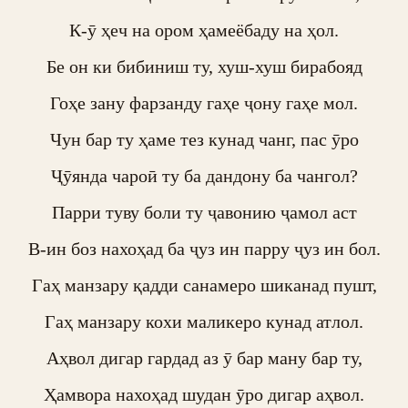
К-ӯ ҳеч на ором ҳамеёбаду на ҳол.

Бе он ки бибиниш ту, хуш-хуш бирабояд

Гоҳе зану фарзанду гаҳе ҷону гаҳе мол.

Чун бар ту ҳаме тез кунад чанг, пас ӯро

Ҷӯянда чароӣ ту ба дандону ба чангол?

Парри туву боли ту ҷавонию ҷамол аст

В-ин боз нахоҳад ба ҷуз ин парру ҷуз ин бол.

Гаҳ манзару қадди санамеро шиканад пушт,

Гаҳ манзару кохи маликеро кунад атлол.

Аҳвол дигар гардад аз ӯ бар ману бар ту,

Ҳамвора нахоҳад шудан ӯро дигар аҳвол.
