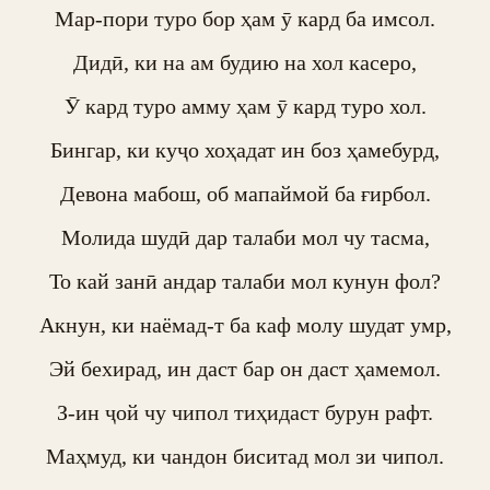
Мар-пори туро бор ҳам ӯ кард ба имсол.

Дидӣ, ки на ам будию на хол касеро,

Ӯ кард туро амму ҳам ӯ кард туро хол.

Бингар, ки куҷо хоҳадат ин боз ҳамебурд,

Девона мабош, об мапаймой ба ғирбол.

Молида шудӣ дар талаби мол чу тасма,

То кай занӣ андар талаби мол кунун фол?

Акнун, ки наёмад-т ба каф молу шудат умр,

Эй бехирад, ин даст бар он даст ҳамемол.

З-ин ҷой чу чипол тиҳидаст бурун рафт.

Маҳмуд, ки чандон биситад мол зи чипол.
