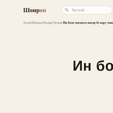
Шоир
он
🔍
Асосӣ
/
Шеърҳо
/
Носири Хусрав
/
Ин бози сияҳпеса нигар бе пару чан
Ин бо