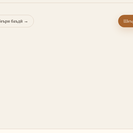
еъри баъдӣ
→
Шеър