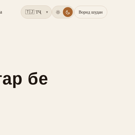
а
Ворид шудан
▾
гар бе