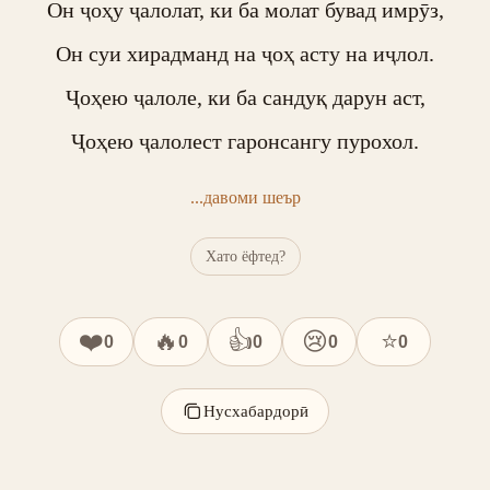
Он ҷоҳу ҷалолат, ки ба молат бувад имрӯз,

Он суи хирадманд на ҷоҳ асту на иҷлол.

Ҷоҳею ҷалоле, ки ба сандуқ дарун аст,

Ҷоҳею ҷалолест гаронсангу пурохол.
...давоми шеър
Хато ёфтед?
❤️
🔥
👍
😢
⭐
0
0
0
0
0
Нусхабардорӣ