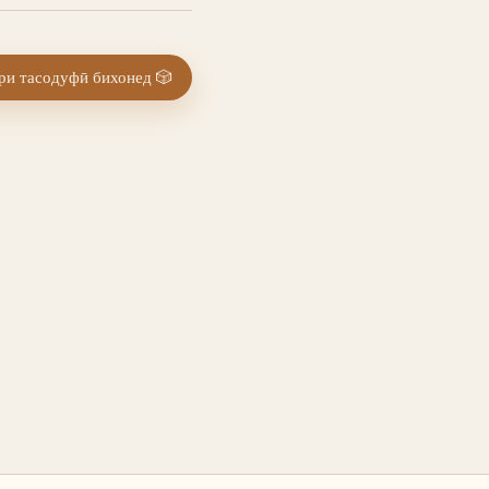
и тасодуфӣ бихонед
🎲