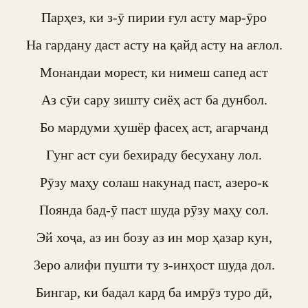
Парҳез, ки з-ӯ пирии ғул асту мар-ӯро

На гардану даст асту на қайд асту на ағлол.

Монандаи морест, ки нимеш сапед аст

Аз сӯи сару зишту сиёҳ аст ба дунбол.

Бо мардуми ҳушёр фасеҳ аст, агарчанд

Гунг аст суи бехираду бесухану лол.

Рӯзу маҳу солаш накунад паст, азеро-к

Поянда бад-ӯ паст шуда рӯзу маҳу сол.

Эй хоҷа, аз ин бозу аз ин мор ҳазар кун,

Зеро алифи пушти ту з-инҳост шуда дол.

Бингар, ки бадал кард ба имрӯз туро дӣ,
