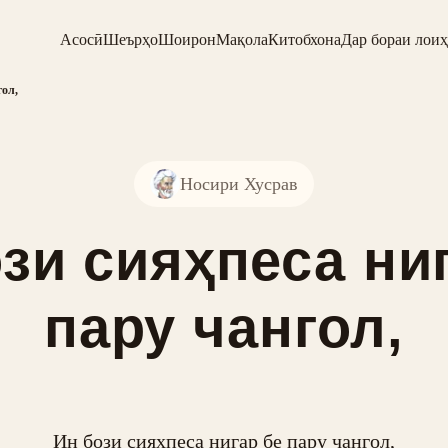
Асосӣ
Шеърҳо
Шоирон
Мақола
Китобхона
Дар бораи лоиҳ
гол,
Носири Хусрав
зи сияҳпеса ни
пару чангол,
Ин бози сияҳпеса нигар бе пару чангол,
