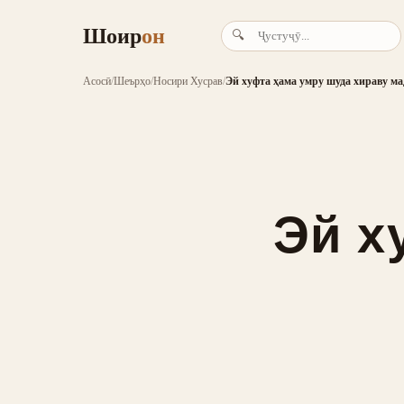
Шоир
он
🔍
Асосӣ
/
Шеърҳо
/
Носири Хусрав
/
Эй хуфта ҳама умру шуда хираву м
Эй х