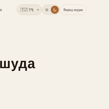
а
Ворид шудан
▾
 шуда