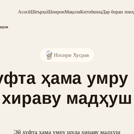
Асосӣ
Шеърҳо
Шоирон
Мақола
Китобхона
Дар бораи лоиҳ
адҳуш
Носири Хусрав
уфта ҳама умру
хираву мадҳуш
Эй хуфта ҳама умру шуда хираву мадҳуш
