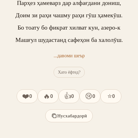
Парҳез ҳамеварз дар алфағдани дониш,

Доим зи раҳи чашму раҳи гӯш ҳамекӯш.

Бо тоату бо фикрат хилват кун, азеро-к

Машғул шудастанд сафеҳон ба халолӯш.
...давоми шеър
Хато ёфтед?
❤️
🔥
👍
😢
⭐
0
0
0
0
0
Нусхабардорӣ