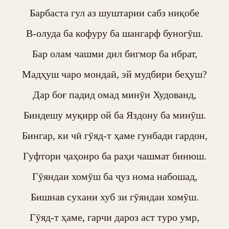
Барбаста гул аз шуштарии сабз ниқобе

В-олуда ба кофуру ба шангарф буногӯш.

Бар олам чашми дил бигмор ба ибрат,

Мадҳуш чаро мондаӣ, эй мудбири беҳуш?

Дар боғ падид омад минӯи Худованд,

Биндешу муқирр ой ба Яздону ба минӯш.

Бингар, ки чӣ гӯяд-т ҳаме гунбади гардон,

Гуфтори ҷаҳонро ба раҳи чашмат бинюш.

Гӯяндаи хомӯш ба ҷуз нома набошад,

Бишнав сухани хуб зи гӯяндаи хомӯш.

Гӯяд-т ҳаме, гарчи дароз аст туро умр,
