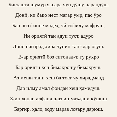
Бигзашта шумур яксара чун дӯшу парандӯш.

Донӣ, ки бақо нест магар умр, пас ӯро

Бар чиз фаное мадеҳ, эй ғофилу мафрӯш,

Ин ориятӣ тан адуи туст, адуро

Доно нагирад хира чунин танг дар оғӯш.

В-ар ориятӣ боз ситонад-т, ту рухро

Бар ориятӣ ҳеч бимахрошу бимахрӯш.

Аз меши тани хеш ба тоат чу хирадманд

Дар илму амал фоидаи хеш ҳамедӯш.

З-ин хонаи алфанҷ в-аз ин маъдани кӯшиш

Баргир, ҳало, зоду марав лоғару дарюш.
