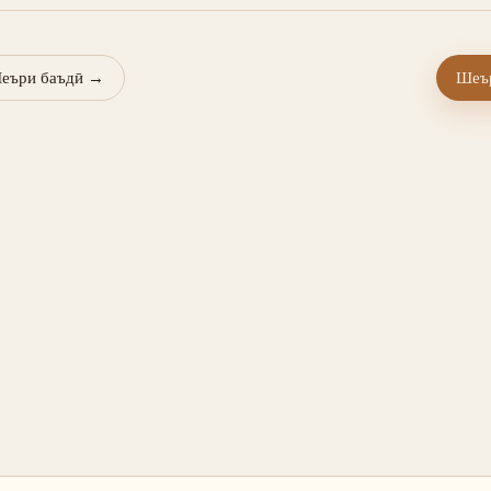
еъри баъдӣ
→
Шеър