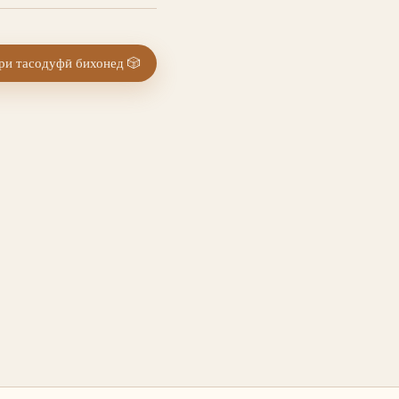
и тасодуфӣ бихонед
🎲