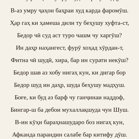
В-аз умру ҷаҳон баҳраи худ карда фаромӯш.

Ҳар гаҳ ки ҳамеша дили ту беҳушу хуфта-ст,

Бедор чӣ суд аст туро чашм чу харгӯш?

Ин даҳр наҳангест, фурӯ хоҳад хӯрдан-т,

Фитна чӣ шудӣ, хира, бар ин сурати некӯш?

Бедор шав аз хобу нигаҳ кун, ки дигар бор

Бедор шуд ин даҳр, шуда беҳушу мадҳуш.

Боғе, ки буд аз барф чу ганҷинаи наддоф,

Бингар-ш ба дебои мухаллақшуда чун Шуш.

В-ин кӯҳи бараҳнашударо боз нигаҳ кун,

Афканда парандин салабе бар китифу дӯш.
