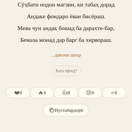
Сӯҳбати нодон магзин, ки табаҳ дорад

Андаке фоидаро ёваи бисёраш.

Мева чун андак бошад ба дарахте-бар,

Бемаза монад дар барг ба хирвораш.
...давоми шеър
Хато ёфтед?
❤️
🔥
👍
😢
⭐
0
0
0
0
0
Нусхабардорӣ