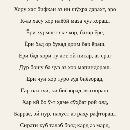
Хору хас бифкан аз ин шӯҳра дарахт, эро

К-аз хасу хор наёбӣ маза ҷуз хораш.

Ёри хурмост яке хор, батар ёре,

Ёри бад ор бувад доим бар ёраш.

Ёри бад хори ту аст, эй писар, аз ёрат

Дур бошу ба ҷуз аз хор мапиндораш.

Ёри чун хор туро зуд биёзорад,

Гар нахоҳӣ, ки биёзорад, м-озораш.

Ҳар кӣ бо ӯ-т ҳаме сӯҳбат рой ояд,

Баррас, эй пур, нахуст аз раҳу рафтораш.

Сирати хуб талаб бояд кард аз мард,
