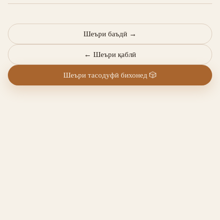
Шеъри баъдӣ
→
←
Шеъри қаблӣ
Шеъри тасодуфӣ бихонед
🎲