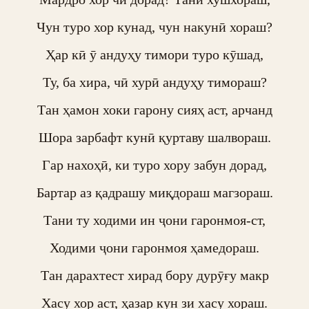
Чун туро хор кунад, чун накунӣ хораш?

Ҳар кӣ ӯ андуҳу тимори туро кӯшад,

Ту, ба хира, чӣ хурӣ андуҳу тимораш?

Тан ҳамон хоки гарону сияҳ аст, арчанд

Шора зарбафт кунӣ қуртаву шалвораш.

Гар нахоҳӣ, ки туро хору забун дорад,

Бартар аз қадрашу миқдораш магзораш.

Тани ту ходими ин ҷони гаронмоя-ст,

Ходими ҷони гаронмоя ҳамедораш.

Тан дарахтест хирад бору дурӯғу макр

Хасу хор аст, ҳазар кун зи хасу хораш.
