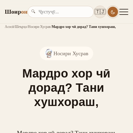
Шоир
он
🇹🇯
🔍
Асосӣ
/
Шеърҳо
/
Носири Хусрав
/
Мардро хор чӣ дорад? Тани хушхораш,
Носири Хусрав
Мардро хор чӣ
дорад? Тани
хушхораш,
Мардро хор чӣ дорад? Тани хушхораш,
