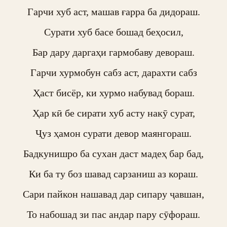
Гарчи хуб аст, машав ғарра ба дидораш.

Сурати хуб басе бошад беҳосил,

Бар дару даргаҳи гармобаву девораш.

Гарчи хурмобун сабз аст, дарахти сабз

Ҳаст бисёр, ки хурмо набувад бораш.

Ҳар кӣ бе сирати хуб асту накӯ сурат,

Ҷуз ҳамон сурати девор маянгораш.

Бадкунишро ба сухан даст мадеҳ бар бад,

Ки ба ту боз шавад сарзаниш аз кораш.

Сари пайкон нашавад дар сипару ҷавшан,

То набошад зи пас андар пару сӯфораш.
