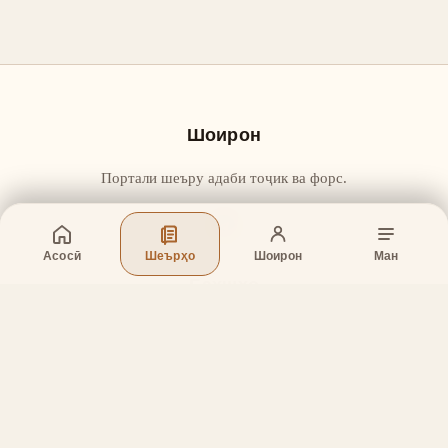
Шоирон
Портали шеъру адаби тоҷик ва форс.
Асосӣ
Шеърҳо
Шоирон
Ман
Бахшҳо
Асосӣ
Шеърҳо
Шоирон
Дар бораи лоиҳа