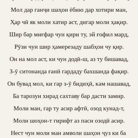
Мол дар ганҷи шаҳон ёбию дар хотири ман,

Ҳар чӣ як моли хатир аст, дигар моли ҳақир.

Шир бар миғфар чун қири ту, эй ғофил мард,

Рӯзи чун шир ҳамерезаду шабҳои чу қир.

Он на мол аст, ки чун додӣ-ш, аз ту бишавад,

З-ӯ ситонанда ғанӣ гардаду бахшанда фақир.

Он бувад мол, ки гар з-ӯ бидиҳӣ, кам нашавад,

Ба тарозуи хирад сахтаву бар дасти замир.

Моли ман, гар ту асир афтӣ, озод кунад-т,

Моли шоҳон-т гирифт аз паси озодӣ асир.

Нест чун моли ман амволи шаҳон ҷуз ки ба 