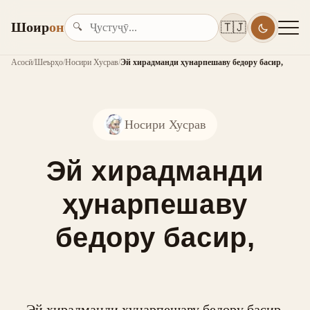
Шоир
он
🇹🇯
🔍
Асосӣ
/
Шеърҳо
/
Носири Хусрав
/
Эй хирадманди ҳунарпешаву бедору басир,
Носири Хусрав
Эй хирадманди
ҳунарпешаву
бедору басир,
Эй хирадманди ҳунарпешаву бедору басир,
