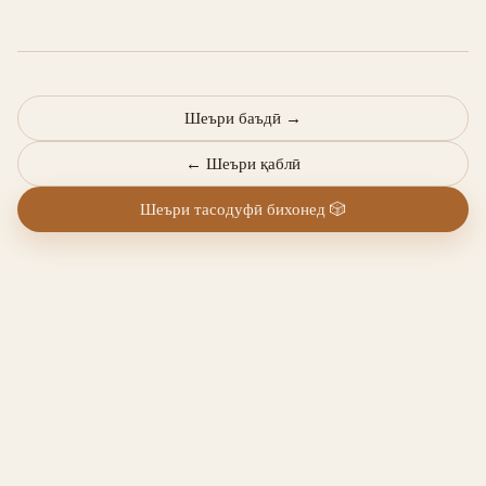
Шеъри баъдӣ
→
←
Шеъри қаблӣ
Шеъри тасодуфӣ бихонед
🎲