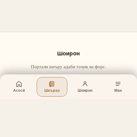
Шоирон
Портали шеъру адаби тоҷик ва форс.
Асосӣ
Шеърҳо
Шоирон
Ман
Бахшҳо
Асосӣ
Шеърҳо
Шоирон