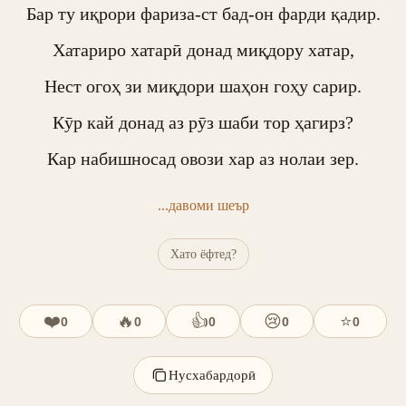
Бар ту иқрори фариза-ст бад-он фарди қадир.

Хатариро хатарӣ донад миқдору хатар,

Нест огоҳ зи миқдори шаҳон гоҳу сарир.

Кӯр кай донад аз рӯз шаби тор ҳагирз?

Кар набишносад овози хар аз нолаи зер.
...давоми шеър
Хато ёфтед?
❤️
🔥
👍
😢
⭐
0
0
0
0
0
Нусхабардорӣ