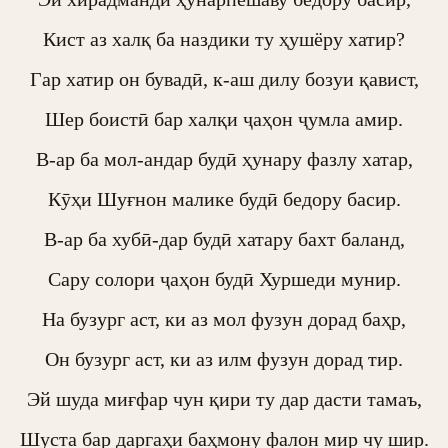
Кист аз халқ ба наздики ту ҳушёру хатир?

Гар хатир он бувадӣ, к-аш дилу бозуи қавист,

Шер боистӣ бар халқи ҷаҳон ҷумла амир.

В-ар ба мол-андар будӣ ҳунару фазлу хатар,

Кӯҳи Шуғнон малике будӣ бедору басир.

В-ар ба хубӣ-дар будӣ хатару бахт баланд,

Сару солори ҷаҳон будӣ Хуршеди мунир.

На бузург аст, ки аз мол фузун дорад баҳр,

Он бузург аст, ки аз илм фузун дорад тир.

Эй шуда миғфар чун қири ту дар дасти тамаъ,

Шуста бар даргаҳи баҳмону фалон мир чу шир.
