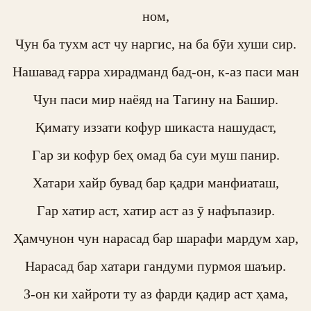
ном,

Чун ба тухм аст чу наргис, на ба бӯи хуши сир.

Нашавад ғарра хирадманд бад-он, к-аз паси ман

Чун паси мир наёяд на Тагину на Башир.

Қимату иззати кофур шикаста нашудаст,

Гар зи кофур беҳ омад ба суи муш панир.

Хатари хайр бувад бар қадри манфиаташ,

Гар хатир аст, хатир аст аз ӯ нафъпазир.

Ҳамчунон чун нарасад бар шарафи мардум хар,

Нарасад бар хатари гандуми пурмоя шаъир.

З-он ки хайроти ту аз фарди қадир аст ҳама,
