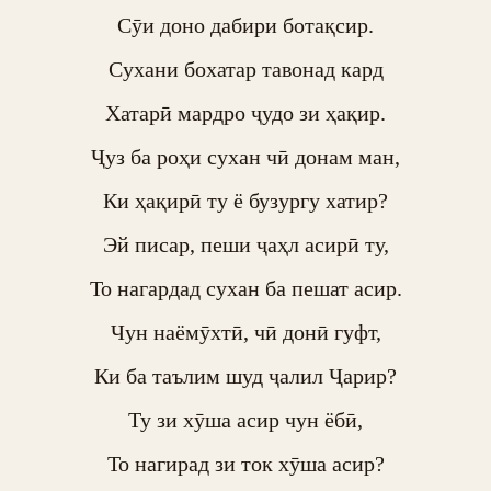
Сӯи доно дабири ботақсир.

Сухани бохатар тавонад кард

Хатарӣ мардро ҷудо зи ҳақир.

Ҷуз ба роҳи сухан чӣ донам ман,

Ки ҳақирӣ ту ё бузургу хатир?

Эй писар, пеши ҷаҳл асирӣ ту,

То нагардад сухан ба пешат асир.

Чун наёмӯхтӣ, чӣ донӣ гуфт,

Ки ба таълим шуд ҷалил Ҷарир?

Ту зи хӯша асир чун ёбӣ,

То нагирад зи ток хӯша асир?
