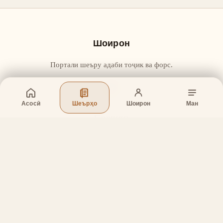
Шоирон
Портали шеъру адаби тоҷик ва форс.
Асосӣ
Шеърҳо
Шоирон
Ман
Бахшҳо
Асосӣ
Шеърҳо
Шоирон
Дар бораи лоиҳа
Тамос