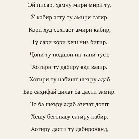
Эй писар, ҳамчу мири мирӣ ту,

Ӯ кабир асту ту амири сағир.

Кори худ сохтаст амири кабир,

Ту сари кори хеш низ бигир.

Ҷони ту подшои ин тани туст,

Хотири ту дабиру ақл вазир.

Хотири ту набишт шеъру адаб

Бар саҳифай дилат ба дасти замир.

То ба шеъру адаб азизат дошт

Хешу бегонаву сағиру кабир.

Хотиру дасти ту дабиронанд,
