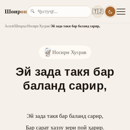
Шоир
он
🇹🇯
🔍
Асосӣ
/
Шеърҳо
/
Носири Хусрав
/
Эй зада такя бар баланд сарир,
Носири Хусрав
Эй зада такя бар
баланд сарир,
Эй зада такя бар баланд сарир,

Бар сарат хаззу зери пой ҳарир.
