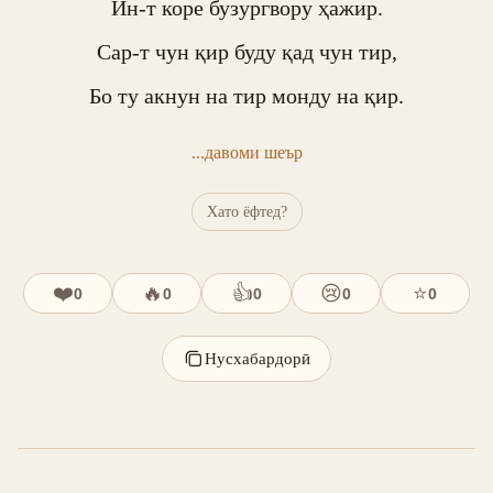
Ин-т коре бузургвору ҳажир.

Сар-т чун қир буду қад чун тир,

Бо ту акнун на тир монду на қир.
...давоми шеър
Хато ёфтед?
❤️
🔥
👍
😢
⭐
0
0
0
0
0
Нусхабардорӣ