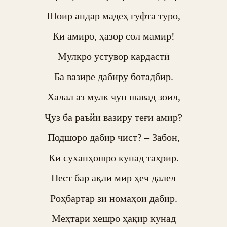
Шоир андар мадеҳ гуфта туро,

Ки амиро, ҳазор сол мамир!

Мулкро устувор кардастӣ

Ба вазире дабиру ботадбир.

Халал аз мулк чун шавад зоил,

Ҷуз ба раъйи вазиру теғи амир?

Подшоро дабир чист? – Забон,

Ки суханҳошро кунад таҳрир.

Нест бар ақли мир ҳеч далел

Роҳбартар зи номаҳои дабир.

Меҳтари хешро ҳақир кунад
