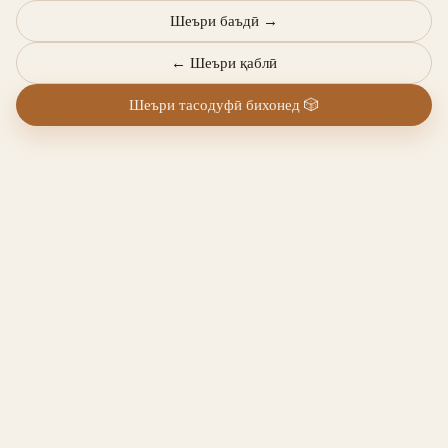
Шеъри баъдӣ
→
←
Шеъри қаблӣ
Шеъри тасодуфӣ бихонед
🎲