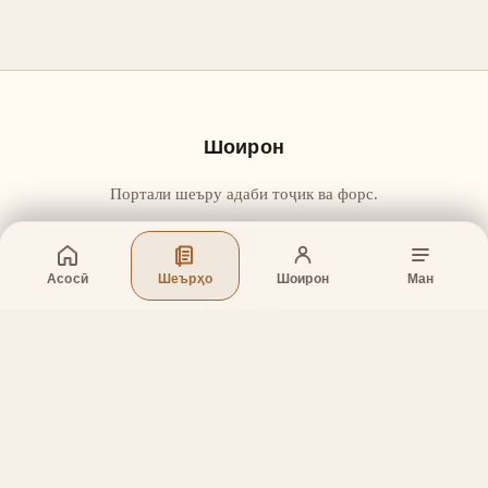
Шоирон
Портали шеъру адаби тоҷик ва форс.
Асосӣ
Шеърҳо
Шоирон
Ман
Бахшҳо
Асосӣ
Шеърҳо
Шоирон
Дар бораи лоиҳа