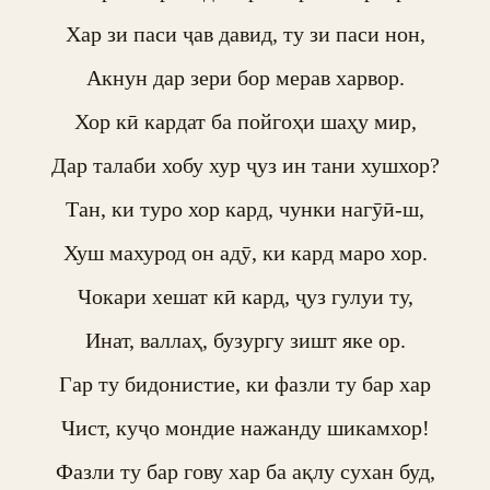
Хар зи паси ҷав давид, ту зи паси нон,

Акнун дар зери бор мерав харвор.

Хор кӣ кардат ба пойгоҳи шаҳу мир,

Дар талаби хобу хур ҷуз ин тани хушхор?

Тан, ки туро хор кард, чунки нагӯӣ-ш,

Хуш махурод он адӯ, ки кард маро хор.

Чокари хешат кӣ кард, ҷуз гулуи ту,

Инат, валлаҳ, бузургу зишт яке ор.

Гар ту бидонистие, ки фазли ту бар хар

Чист, куҷо мондие нажанду шикамхор!

Фазли ту бар гову хар ба ақлу сухан буд,
