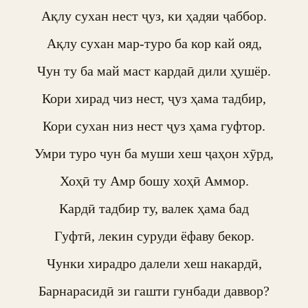
Ақлу сухан нест ҷуз, ки ҳадяи ҷаббор.

Ақлу сухан мар-туро ба кор кай ояд,

Чун ту ба май маст кардаӣ дили ҳушёр.

Кори хирад чиз нест, ҷуз ҳама тадбир,

Кори сухан низ нест ҷуз ҳама гуфтор.

Умри туро чун ба муши хеш ҷаҳон хӯрд,

Хоҳӣ ту Амр бошу хоҳӣ Аммор.

Кардӣ тадбир ту, валек ҳама бад

Гуфтӣ, лекин суруди ёфаву бекор.

Чунки хирадро далели хеш накардӣ,

Барнарасидӣ зи гашти гунбади даввор?
