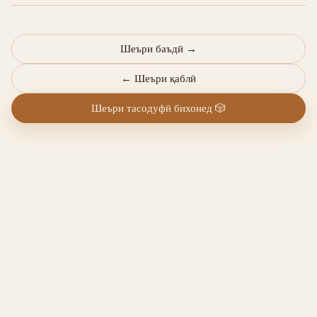
Шеъри баъдӣ
→
←
Шеъри қаблӣ
Шеъри тасодуфӣ бихонед
🎲