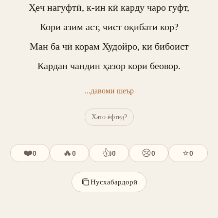
Ҳеч нагуфтӣ, к-ин кӣ карду чаро гуфт,

Кори азим аст, чист оқибати кор?

Ман ба чӣ корам Худойро, ки бибоист

Кардан чандин ҳазор кори беовор.
...давоми шеър
Хато ёфтед?
❤️
🔥
👍
😢
⭐
0
0
0
0
0
Нусхабардорӣ