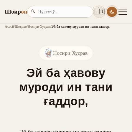
Шоир
он
🇹🇯
🔍
Асосӣ
/
Шеърҳо
/
Носири Хусрав
/
Эй ба ҳавову муроди ин тани ғаддор,
Носири Хусрав
Эй ба ҳавову
муроди ин тани
ғаддор,
Эй ба ҳавову муроди ин тани ғаддор,
