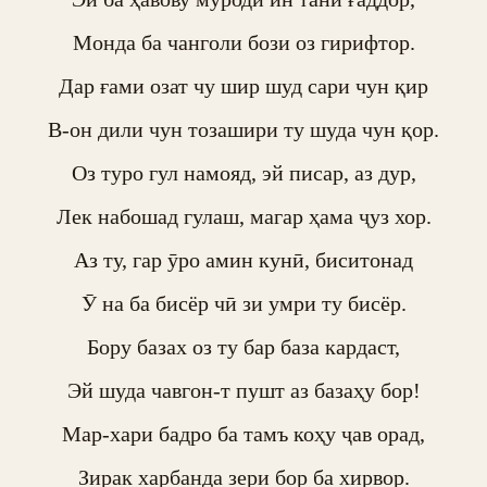
Монда ба чанголи бози оз гирифтор.

Дар ғами озат чу шир шуд сари чун қир

В-он дили чун тозашири ту шуда чун қор.

Оз туро гул намояд, эй писар, аз дур,

Лек набошад гулаш, магар ҳама ҷуз хор.

Аз ту, гар ӯро амин кунӣ, биситонад

Ӯ на ба бисёр чӣ зи умри ту бисёр.

Бору базах оз ту бар база кардаст,

Эй шуда чавгон-т пушт аз базаҳу бор!

Мар-хари бадро ба тамъ коҳу ҷав орад,

Зирак харбанда зери бор ба хирвор.
