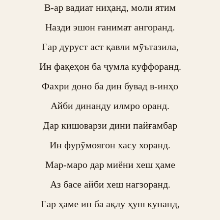
В-ар вадиат ниҳанд, моли ятим

Назди эшон ғанимат ангоранд.

Гар дуруст аст қавли мӯътазила,

Ин фақеҳон ба ҷумла куффоранд.

Фахри доно ба дин бувад в-инҳо

Айби динанду илмро оранд.

Дар кишоварзи дини пайғамбар

Ин фурӯмоягон хасу хоранд.

Мар-маро дар миёни хеш ҳаме

Аз басе айби хеш нагзоранд.

Гар ҳаме ин ба ақлу ҳуш кунанд,
