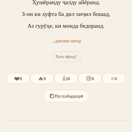
Ҳушёранду ҷалду айёранд.

З-он ки хуфта ба дил хиҷил бошад,

Аз гурӯҳе, ки монда бедоранд.
...давоми шеър
Хато ёфтед?
❤️
🔥
👍
😢
⭐
0
0
0
0
0
Нусхабардорӣ