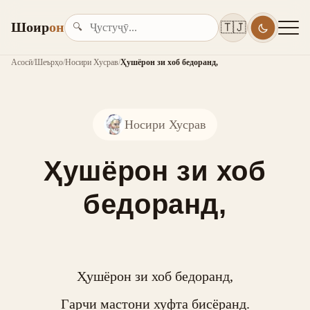
Шоир
он
🇹🇯
🔍
Асосӣ
/
Шеърҳо
/
Носири Хусрав
/
Ҳушёрон зи хоб бедоранд,
Носири Хусрав
Ҳушёрон зи хоб
бедоранд,
Ҳушёрон зи хоб бедоранд,

Гарчи мастони хуфта бисёранд.
