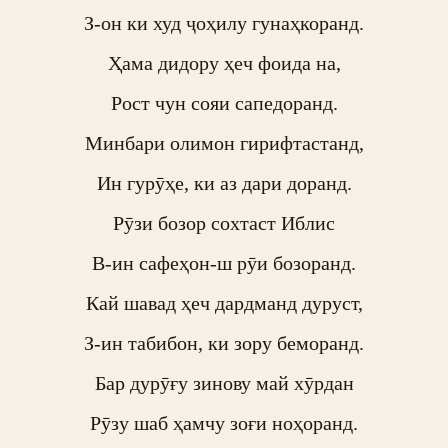
З-он ки худ ҷоҳилу гунаҳкоранд.

Ҳама дидору ҳеч фоида на,

Рост чун сояи сапедоранд.

Минбари олимон гирифтастанд,

Ин гурӯҳе, ки аз дари доранд.

Рӯзи бозор сохтаст Иблис

В-ин сафеҳон-ш рӯи бозоранд.

Кай шавад ҳеч дардманд дуруст,

З-ин табибон, ки зору беморанд.

Бар дурӯғу зинову май хӯрдан

Рӯзу шаб ҳамчу зоғи ноҳоранд.
