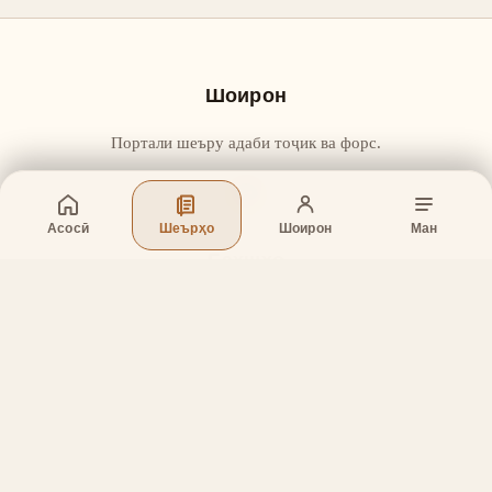
Шоирон
Портали шеъру адаби тоҷик ва форс.
Асосӣ
Шеърҳо
Шоирон
Ман
Бахшҳо
Асосӣ
Шеърҳо
Шоирон
Дар бораи лоиҳа
Тамос