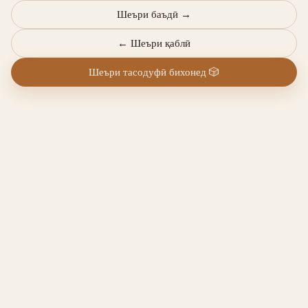
Шеъри баъдӣ
→
←
Шеъри қаблӣ
Шеъри тасодуфӣ бихонед
🎲