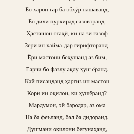
Бо харон гар ба обхӯр нашаванд,

Бо дили пурхирад сазоворанд.

Ҳасташон огаҳӣ, ки на зи газоф

Зери ин хайма-дар гирифторанд.

Ёри мастони беҳушанд аз бим,

Гарчи бо фазлу ақлу ҳуш ёранд.

Кай писанданд ҳаргиз ин мастон

Кори ин оқилон, ки ҳушёранд?

Мардумон, эй бародар, аз ома

На ба феъланд, бал ба дидоранд.

Душмани оқилони бегунаҳанд,
