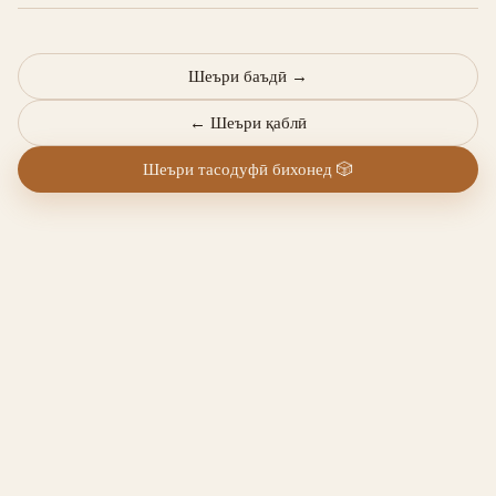
Шеъри баъдӣ
→
←
Шеъри қаблӣ
Шеъри тасодуфӣ бихонед
🎲