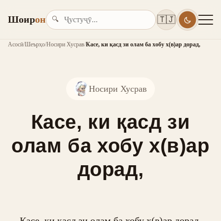
Шоир
он
🇹🇯
🔍
Асосӣ
/
Шеърҳо
/
Носири Хусрав
/
Касе, ки қасд зи олам ба хобу х(в)ар дорад,
Носири Хусрав
Касе, ки қасд зи
олам ба хобу х(в)ар
дорад,
Касе, ки қасд зи олам ба хобу х(в)ар дорад,
