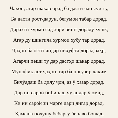
Ҷаҳон, агар шакар орад ба дасти чап суи ту,

Ба дасти рост-дарун, бегумон табар дорад.

Дарахти хурмо сад хори зишт дораду хушк,

Агар ду шингила хурмои хубу тар дорад.

Ҷаҳон ба остӣ-андар ниҳуфта дорад заҳр,

Агарчи пеши ту дар дастҳо шакар дорад.

Мунофиқ аст ҷаҳон, гар ба ногузир ҳаким

Биҷӯядаш ба дилу ҷон, аз ӯ ҳазар дорад.

Дар ин сарой бибинад, чу андар ӯ омад,

Ки ин сарой зи марге дари дигар дорад.

Ҳамеша нохушу бебаргу бенаво бошад,
