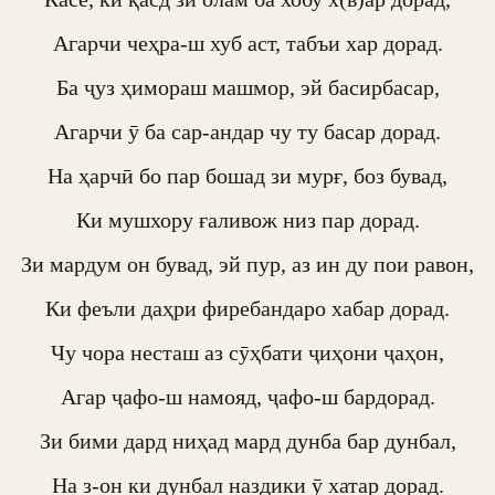
Агарчи чеҳра-ш хуб аст, табъи хар дорад.

Ба ҷуз ҳимораш машмор, эй басирбасар,

Агарчи ӯ ба сар-андар чу ту басар дорад.

На ҳарчӣ бо пар бошад зи мурғ, боз бувад,

Ки мушхору ғаливож низ пар дорад.

Зи мардум он бувад, эй пур, аз ин ду пои равон,

Ки феъли даҳри фиребандаро хабар дорад.

Чу чора несташ аз сӯҳбати ҷиҳони ҷаҳон,

Агар ҷафо-ш намояд, ҷафо-ш бардорад.

Зи бими дард ниҳад мард дунба бар дунбал,

На з-он ки дунбал наздики ӯ хатар дорад.
