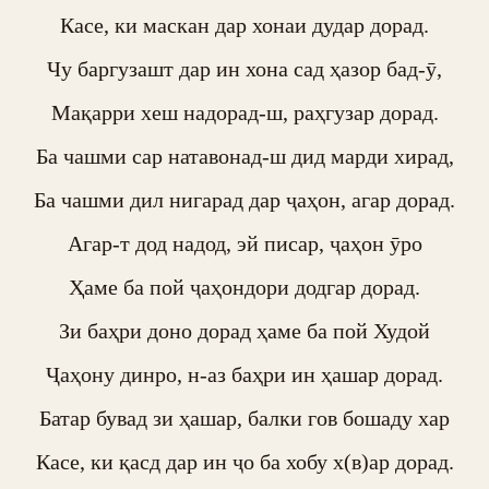
Касе, ки маскан дар хонаи дудар дорад.

Чу баргузашт дар ин хона сад ҳазор бад-ӯ,

Мақарри хеш надорад-ш, раҳгузар дорад.

Ба чашми сар натавонад-ш дид марди хирад,

Ба чашми дил нигарад дар ҷаҳон, агар дорад.

Агар-т дод надод, эй писар, ҷаҳон ӯро

Ҳаме ба пой ҷаҳондори додгар дорад.

Зи баҳри доно дорад ҳаме ба пой Худой

Ҷаҳону динро, н-аз баҳри ин ҳашар дорад.

Батар бувад зи ҳашар, балки гов бошаду хар

Касе, ки қасд дар ин ҷо ба хобу х(в)ар дорад.
