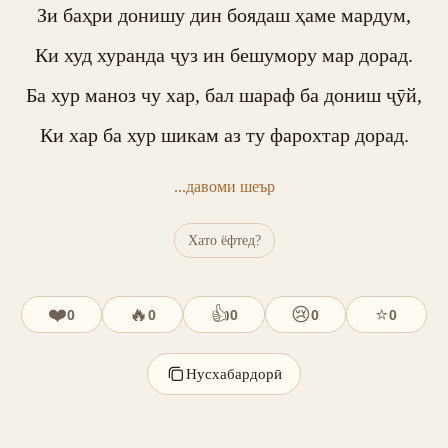
Зи баҳри донишу дин боядаш ҳаме мардум,

Ки худ хуранда ҷуз ин бешумору мар дорад.

Ба хур маноз чу хар, бал шараф ба дониш ҷӯй,

Ки хар ба хур шикам аз ту фарохтар дорад.
...давоми шеър
Хато ёфтед?
❤️
🔥
👍
😢
⭐
0
0
0
0
0
Нусхабардорӣ