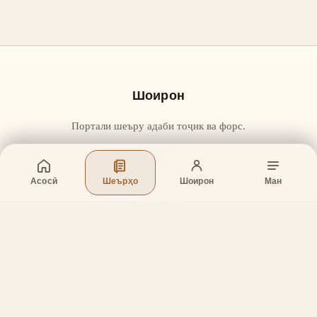
Шоирон
Портали шеъру адаби тоҷик ва форс.
Асосӣ
Шеърҳо
Шоирон
Ман
Бахшҳо
Асосӣ
Шеърҳо
Шоирон
Дар бораи лоиҳа