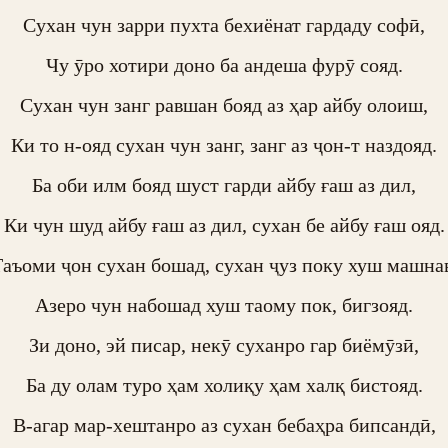
Сухан чун зарри пухта бехиёнат гардаду софӣ,

Чу ӯро хотири доно ба андеша фурӯ сояд.

Сухан чун занг равшан бояд аз ҳар айбу олоиш,

Ки то н-ояд сухан чун занг, занг аз ҷон-т наздояд.

Ба оби илм бояд шуст гарди айбу ғаш аз дил,

Ки чун шуд айбу ғаш аз дил, сухан бе айбу ғаш ояд.

аъоми ҷон сухан бошад, сухан ҷуз поку хуш машнав
Азеро чун набошад хуш таому пок, бигзояд.

Зи доно, эй писар, некӯ суханро гар биёмӯзӣ,

Ба ду олам туро ҳам холиқу ҳам халқ бистояд.

В-агар мар-хештанро аз сухан бебаҳра бипсандӣ,
