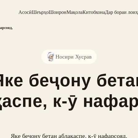
Асосӣ
Шеърҳо
Шоирон
Мақола
Китобхона
Дар бораи лоиҳ
фарсояд,
Носири Хусрав
Яке беҷону бета
аспе, к-ӯ нафа
Яке беҷону бетан аблақаспе, к-ӯ нафарсояд,
