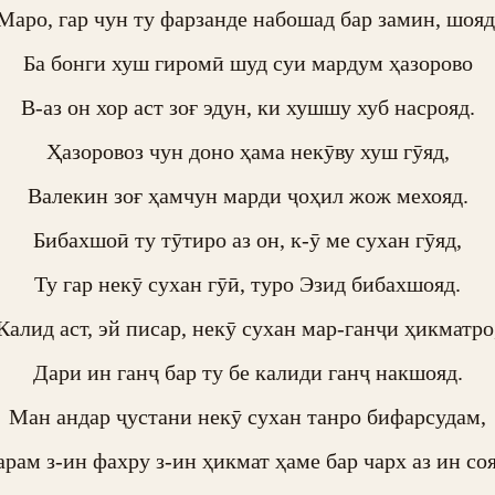
Маро, гар чун ту фарзанде набошад бар замин, шояд.
Ба бонги хуш гиромӣ шуд суи мардум ҳазорово

В-аз он хор аст зоғ эдун, ки хушшу хуб насрояд.

Ҳазоровоз чун доно ҳама некӯву хуш гӯяд,

Валекин зоғ ҳамчун марди ҷоҳил жож мехояд.

Бибахшоӣ ту тӯтиро аз он, к-ӯ ме сухан гӯяд,

Ту гар некӯ сухан гӯӣ, туро Эзид бибахшояд.

Калид аст, эй писар, некӯ сухан мар-ганҷи ҳикматро,
Дари ин ганҷ бар ту бе калиди ганҷ накшояд.

Ман андар ҷустани некӯ сухан танро бифарсудам,

арам з-ин фахру з-ин ҳикмат ҳаме бар чарх аз ин сояд