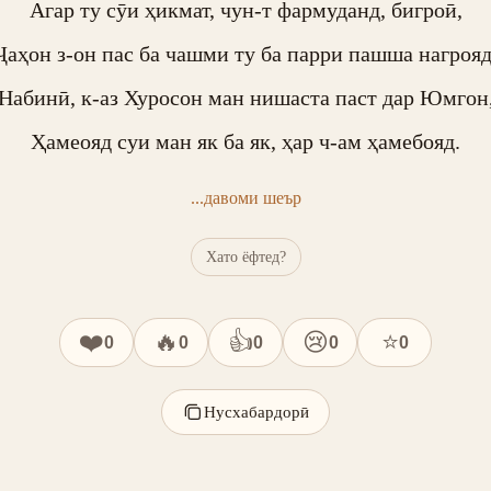
Агар ту сӯи ҳикмат, чун-т фармуданд, бигроӣ,

Ҷаҳон з-он пас ба чашми ту ба парри пашша нагрояд.
Набинӣ, к-аз Хуросон ман нишаста паст дар Юмгон,
Ҳамеояд суи ман як ба як, ҳар ч-ам ҳамебояд.
...давоми шеър
Хато ёфтед?
❤️
🔥
👍
😢
⭐
0
0
0
0
0
Нусхабардорӣ