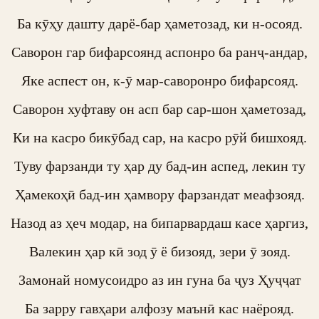
Ба кӯҳу дашту дарё-бар ҳаметозад, ки н-осояд.

Саворон гар бифарсоянд аспонро ба ранҷ-андар,

Яке аспест он, к-ӯ мар-саворонро бифарсояд.

Саворон хуфтаву он асп бар сар-шон ҳаметозад,

Ки на касро бикӯбад сар, на касро рӯй бишхояд.

Туву фарзанди ту ҳар ду бад-ин аспед, лекин ту

Ҳамекоҳӣ бад-ин ҳамвору фарзандат меафзояд.

Назод аз ҳеч модар, на бипарвардаш касе ҳаргиз,

Валекин ҳар кӣ зод ӯ ё бизояд, зери ӯ зояд.

Замонай номусоидро аз ин гуна ба ҷуз Ҳуҷҷат

Ба зарру гавҳари алфозу маънӣ кас наёрояд.
