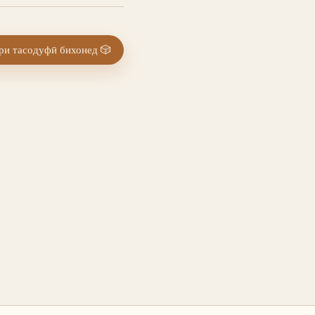
и тасодуфӣ бихонед
🎲