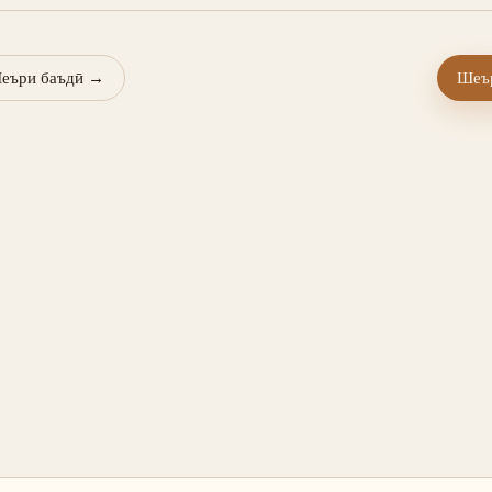
еъри баъдӣ
→
Шеър