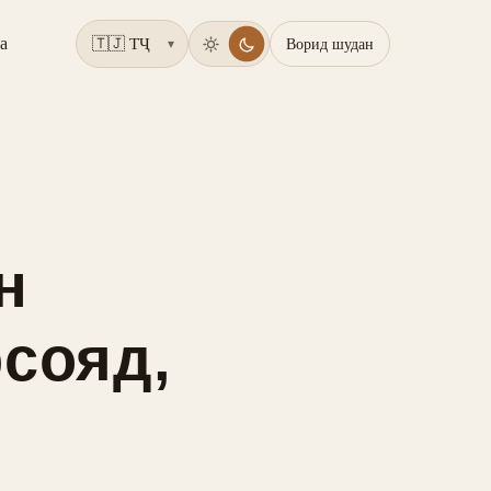
а
Ворид шудан
▾
н
рсояд,