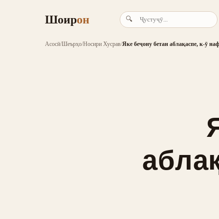
Шоир
он
🔍
Асосӣ
/
Шеърҳо
/
Носири Хусрав
/
Яке беҷону бетан аблақаспе, к-ӯ на
аблақ