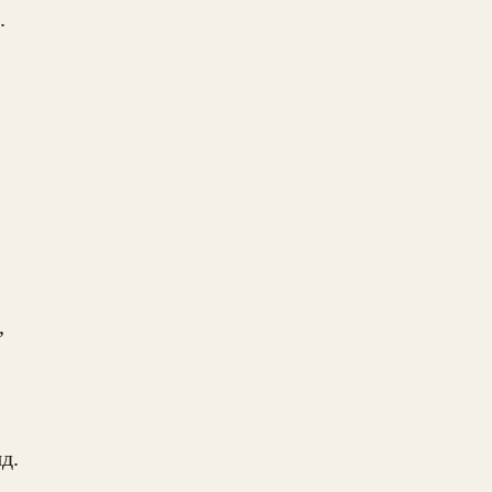




.
