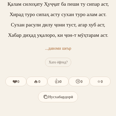
Қалам силоҳату Ҳуҷҷат ба пеши ту сипар аст,

Хирад туро сипаҳ асту сухан туро алам аст.

Сухан расули дилу ҷони туст, агар хуб аст,

Хабар диҳад уқалоро, ки ҷон-т мӯҳтарам аст.
...давоми шеър
Хато ёфтед?
❤️
🔥
👍
😢
⭐
0
0
0
0
0
Нусхабардорӣ