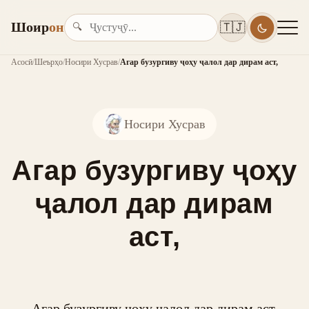
Шоир
он
🇹🇯
🔍
Асосӣ
/
Шеърҳо
/
Носири Хусрав
/
Агар бузургиву ҷоҳу ҷалол дар дирам аст,
Носири Хусрав
Агар бузургиву ҷоҳу
ҷалол дар дирам
аст,
Агар бузургиву ҷоҳу ҷалол дар дирам аст,
