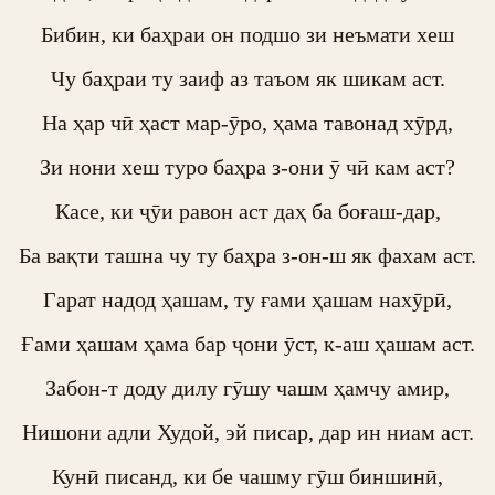
Бибин, ки баҳраи он подшо зи неъмати хеш

Чу баҳраи ту заиф аз таъом як шикам аст.

На ҳар чӣ ҳаст мар-ӯро, ҳама тавонад хӯрд,

Зи нони хеш туро баҳра з-они ӯ чӣ кам аст?

Касе, ки ҷӯи равон аст даҳ ба боғаш-дар,

Ба вақти ташна чу ту баҳра з-он-ш як фахам аст.

Гарат надод ҳашам, ту ғами ҳашам нахӯрӣ,

Ғами ҳашам ҳама бар ҷони ӯст, к-аш ҳашам аст.

Забон-т доду дилу гӯшу чашм ҳамчу амир,

Нишони адли Худой, эй писар, дар ин ниам аст.

Кунӣ писанд, ки бе чашму гӯш биншинӣ,
