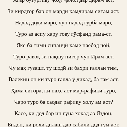
Зи кирдгор бар он марди камдирам ситам аст.

Надод доди маро, чун надод гурба маро,

Туро аз аспу хару гову гӯсфанд рама-ст.

Яке ба тими сипанҷӣ ҳаме наёбад ҷой,

Туро равоқ зи нақшу нигор чун Ирам аст.

Чу маҳ гузашт, ту шодӣ зи баҳри ғаллаи тим,

Валекин он ки туро ғалла ӯ диҳад, ба ғам аст.

Ҳама ситора, ки наҳс аст мар-рафиқи туро,

Чаро туро ба саодат рафиқу холу ам аст?

Касе, ки дод бар ин гуна хоҳад аз Яздон,

Бидон, ки роҳи дилаш дар сабили дод гум аст.
