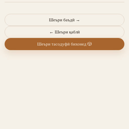
Шеъри баъдӣ
→
←
Шеъри қаблӣ
Шеъри тасодуфӣ бихонед
🎲