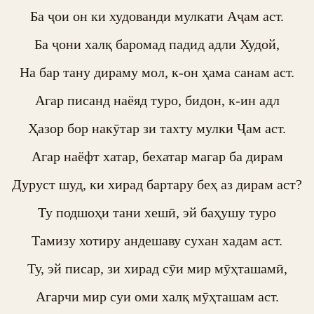
Ба ҷои он ки худованди мулкати Аҷам аст.

Ба ҷони халқ баромад падид адли Худой,

На бар тану дираму мол, к-он ҳама санам аст.

Агар писанд наёяд туро, бидон, к-ин адл

Ҳазор бор накӯтар зи тахту мулки Ҷам аст.

Агар наёфт хатар, бехатар магар ба дирам

Дуруст шуд, ки хирад бартару беҳ аз дирам аст?

Ту подшоҳи тани хешӣ, эй баҳушу туро

Тамизу хотиру андешаву сухан хадам аст.

Ту, эй писар, зи хирад сӯи мир мӯҳташамӣ,

Агарчи мир суи оми халқ мӯҳташам аст.
