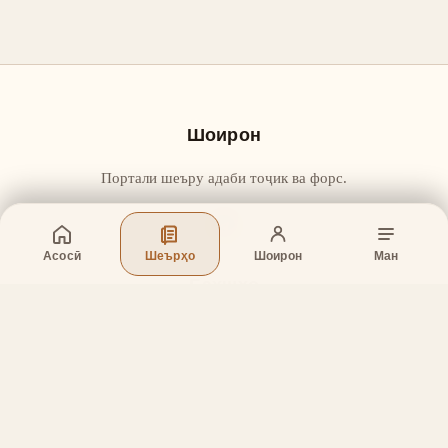
Шоирон
Портали шеъру адаби тоҷик ва форс.
Асосӣ
Шеърҳо
Шоирон
Ман
Бахшҳо
Асосӣ
Шеърҳо
Шоирон
Дар бораи лоиҳа