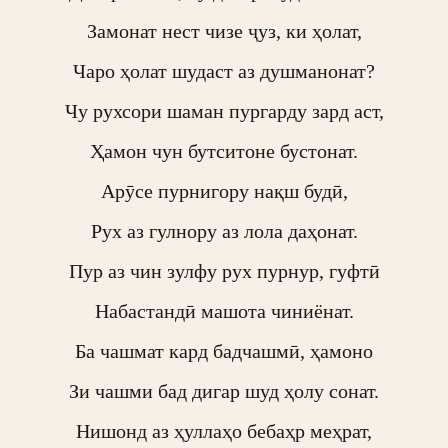
Замонат нест чизе ҷуз, ки ҳолат,

Чаро ҳолат шудаст аз душманонат?

Чу рухсори шаман пургарду зард аст,

Ҳамон чун бутситоне бустонат.

Арӯсе пурнигору нақш будӣ,

Рух аз гулнору аз лола даҳонат.

Пур аз чин зулфу рух пурнур, гуфтӣ

Набастандӣ машота чиниёнат.

Ба чашмат кард бадчашмӣ, ҳамоно

Зи чашми бад дигар шуд ҳолу сонат.

Нишонд аз ҳуллаҳо бебаҳр меҳрат,
