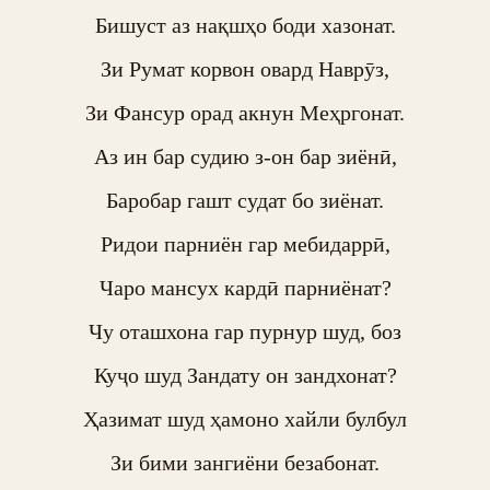
Бишуст аз нақшҳо боди хазонат.

Зи Румат корвон овард Наврӯз,

Зи Фансур орад акнун Меҳргонат.

Аз ин бар судию з-он бар зиёнӣ,

Баробар гашт судат бо зиёнат.

Ридои парниён гар мебидаррӣ,

Чаро мансух кардӣ парниёнат?

Чу оташхона гар пурнур шуд, боз

Куҷо шуд Зандату он зандхонат?

Ҳазимат шуд ҳамоно хайли булбул

Зи бими зангиёни безабонат.
