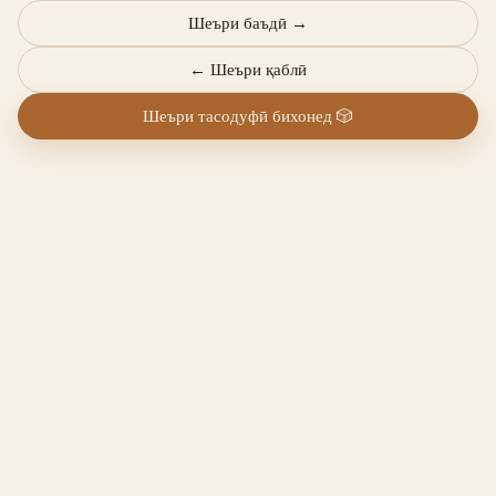
Шеъри баъдӣ
→
←
Шеъри қаблӣ
Шеъри тасодуфӣ бихонед
🎲