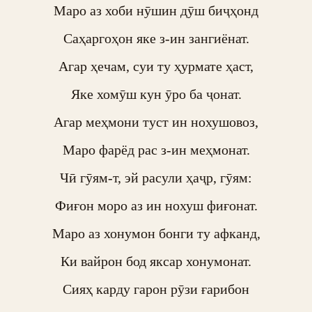
Маро аз хоби нӯшин дӯш биҷҳонд

Саҳаргоҳон яке з-ин зангиёнат.

Агар ҳечам, суи ту ҳурмате ҳаст,

Яке хомӯш кун ӯро ба ҷонат.

Агар меҳмони туст ин нохушовоз,

Маро фарёд рас з-ин меҳмонат.

Чӣ гӯям-т, эй расули ҳаҷр, гӯям:

Фиғон моро аз ин нохуш фиғонат.

Маро аз хонумон бонги ту афканд,

Ки вайрон бод яксар хонумонат.

Сияҳ карду гарон рӯзи ғарибон
