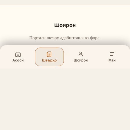
Шоирон
Портали шеъру адаби тоҷик ва форс.
Асосӣ
Шеърҳо
Шоирон
Ман
Бахшҳо
Асосӣ
Шеърҳо
Шоирон
Дар бораи лоиҳа
Тамос