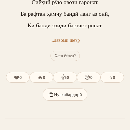
Сиёҳий рӯю овози гаронат.

Ба рафтан ҳамчу бандӣ ланг аз онӣ,

Ки банди эзидӣ бастаст ронат.
...давоми шеър
Хато ёфтед?
❤️
🔥
👍
😢
⭐
0
0
0
0
0
Нусхабардорӣ