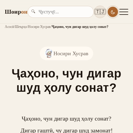
Шоир
он
🇹🇯
🔍
Асосӣ
/
Шеърҳо
/
Носири Хусрав
/
Ҷаҳоно, чун дигар шуд ҳолу сонат?
Носири Хусрав
Ҷаҳоно, чун дигар
шуд ҳолу сонат?
Ҷаҳоно, чун дигар шуд ҳолу сонат?

Дигар гаштӣ, чу дигар шуд замонат!
